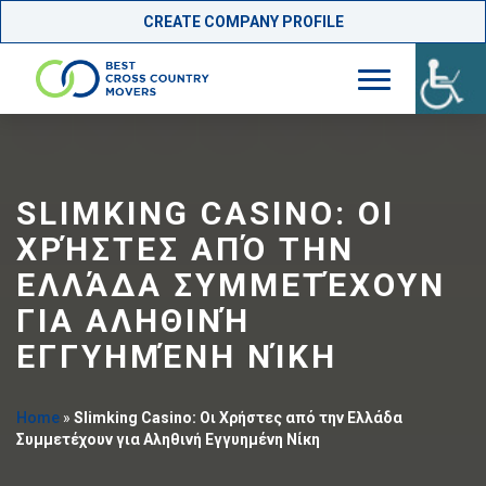
CREATE COMPANY PROFILE
Skip
to
content
SLIMKING CASINO: ΟΙ
ΧΡΉΣΤΕΣ ΑΠΌ ΤΗΝ
ΕΛΛΆΔΑ ΣΥΜΜΕΤΈΧΟΥΝ
ΓΙΑ ΑΛΗΘΙΝΉ
ΕΓΓΥΗΜΈΝΗ ΝΊΚΗ
Home
»
Slimking Casino: Οι Χρήστες από την Ελλάδα
Συμμετέχουν για Αληθινή Εγγυημένη Νίκη