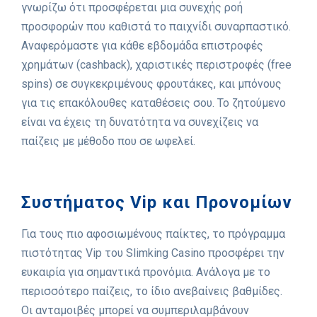
γνωρίζω ότι προσφέρεται μια συνεχής ροή
προσφορών που καθιστά το παιχνίδι συναρπαστικό.
Αναφερόμαστε για κάθε εβδομάδα επιστροφές
χρημάτων (cashback), χαριστικές περιστροφές (free
spins) σε συγκεκριμένους φρουτάκες, και μπόνους
για τις επακόλουθες καταθέσεις σου. Το ζητούμενο
είναι να έχεις τη δυνατότητα να συνεχίζεις να
παίζεις με μέθοδο που σε ωφελεί.
Συστήματος Vip και Προνομίων
Για τους πιο αφοσιωμένους παίκτες, το πρόγραμμα
πιστότητας Vip του Slimking Casino προσφέρει την
ευκαιρία για σημαντικά προνόμια. Ανάλογα με το
περισσότερο παίζεις, το ίδιο ανεβαίνεις βαθμίδες.
Οι ανταμοιβές μπορεί να συμπεριλαμβάνουν