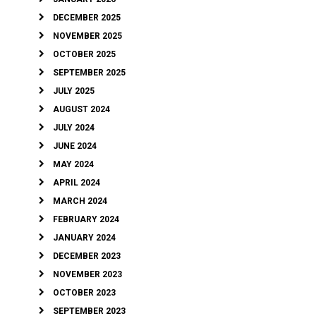
DECEMBER 2025
NOVEMBER 2025
OCTOBER 2025
SEPTEMBER 2025
JULY 2025
AUGUST 2024
JULY 2024
JUNE 2024
MAY 2024
APRIL 2024
MARCH 2024
FEBRUARY 2024
JANUARY 2024
DECEMBER 2023
NOVEMBER 2023
OCTOBER 2023
SEPTEMBER 2023