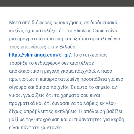
Μετά από διάφορες αξιολογήσεις σε διαδικτυακά
καζίνο, έχω καταλήξει ότι το Slimking Casino είναι
μια πραγματικά ποιοτική και αξιόπιστη επιλογή για
τους επισκέπτες στην Ελλάδα
https://slimkingg.com/el-gr/
. Το στοιχείο που
τράβηξε το ενδιαφέρον δεν αποτέλεσε
αποκλειστικά η μεγάλη γκάμα παιχνιδιών, παρά
πρωτίστως η εμπεριστατωμένη προσπάθεια για ένα
σίγουρο και δίκαιο παιχνίδι. Σε αυτό το σημείο, αν
νικάς, γνωρίζεις ότι τα χρήματα σου είναι
πραγματικά και ότι δύνασαι να τα λάβεις εκ νέου
δίχως απρόβλεπτες εκπλήξεις. Η απόλαυση βαδίζει
μαζί με την υποχρέωση και οι πιθανότητες για κέρδη
είναι πάντοτε ζωντανές.