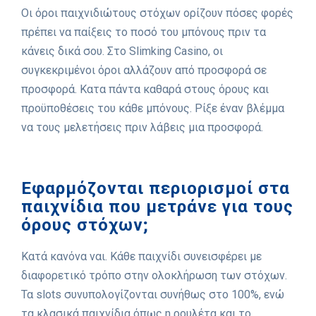
Οι όροι παιχνιδιώτους στόχων ορίζουν πόσες φορές
πρέπει να παίξεις το ποσό του μπόνους πριν τα
κάνεις δικά σου. Στο Slimking Casino, οι
συγκεκριμένοι όροι αλλάζουν από προσφορά σε
προσφορά. Κατα πάντα καθαρά στους όρους και
προϋποθέσεις του κάθε μπόνους. Ρίξε έναν βλέμμα
να τους μελετήσεις πριν λάβεις μια προσφορά.
Εφαρμόζονται περιορισμοί στα
παιχνίδια που μετράνε για τους
όρους στόχων;
Κατά κανόνα ναι. Κάθε παιχνίδι συνεισφέρει με
διαφορετικό τρόπο στην ολοκλήρωση των στόχων.
Τα slots συνυπολογίζονται συνήθως στο 100%, ενώ
τα κλασικά παιχνίδια όπως η ρουλέτα και το