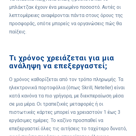
μπλάκτζακ έχουν ένα μειωμένο ποσοστό. Αυτές οι
λεπτομέρειες αναφέρονται πάντα στους όρους της
προσφοράς, οπότε μπορείς να οργανώσεις πώς θα
παίξεις.
Τι χρόνος χρειάζεται για μια
ανάληψη να επεξεργαστεί;
Ο χρόνος καθορίζεται από τον τρόπο πληρωμής. Τα
ηλεκτρονικά πορτοφόλια (όπως Skrill, Neteller) είναι
κατά κανόνα τα πιο γρήγορα, με διεκπεραίωση μέσα
σε μια μέρα. Οι τραπεζικές μεταφορές ή οι
πιστωτικές κάρτες μπορεί να χρειαστούν 1 έως 3
εργάσιμες ημέρες. Το καζίνο προσπαθεί να
επεξεργαστεί όλες τις αιτήσεις το ταχύτερο δυνατό,