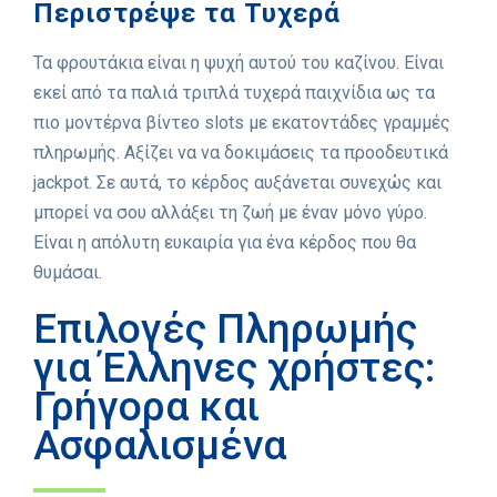
Περιστρέψε τα Τυχερά
Τα φρουτάκια είναι η ψυχή αυτού του καζίνου. Είναι
εκεί από τα παλιά τριπλά τυχερά παιχνίδια ως τα
πιο μοντέρνα βίντεο slots με εκατοντάδες γραμμές
πληρωμής. Αξίζει να να δοκιμάσεις τα προοδευτικά
jackpot. Σε αυτά, το κέρδος αυξάνεται συνεχώς και
μπορεί να σου αλλάξει τη ζωή με έναν μόνο γύρο.
Είναι η απόλυτη ευκαιρία για ένα κέρδος που θα
θυμάσαι.
Επιλογές Πληρωμής
για Έλληνες χρήστες:
Γρήγορα και
Ασφαλισμένα