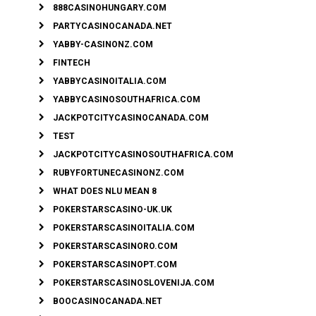
888CASINOHUNGARY.COM
PARTYCASINOCANADA.NET
YABBY-CASINONZ.COM
FINTECH
YABBYCASINOITALIA.COM
YABBYCASINOSOUTHAFRICA.COM
JACKPOTCITYCASINOCANADA.COM
TEST
JACKPOTCITYCASINOSOUTHAFRICA.COM
RUBYFORTUNECASINONZ.COM
WHAT DOES NLU MEAN 8
POKERSTARSCASINO-UK.UK
POKERSTARSCASINOITALIA.COM
POKERSTARSCASINORO.COM
POKERSTARSCASINOPT.COM
POKERSTARSCASINOSLOVENIJA.COM
BOOCASINOCANADA.NET