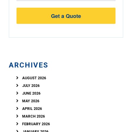
Street
Address
ARCHIVES
AUGUST 2026
JULY 2026
JUNE 2026
MAY 2026
APRIL 2026
MARCH 2026
FEBRUARY 2026
JANUARY 2026