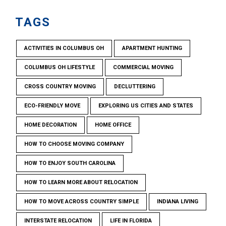
TAGS
ACTIVITIES IN COLUMBUS OH
APARTMENT HUNTING
COLUMBUS OH LIFESTYLE
COMMERCIAL MOVING
CROSS COUNTRY MOVING
DECLUTTERING
ECO-FRIENDLY MOVE
EXPLORING US CITIES AND STATES
HOME DECORATION
HOME OFFICE
HOW TO CHOOSE MOVING COMPANY
HOW TO ENJOY SOUTH CAROLINA
HOW TO LEARN MORE ABOUT RELOCATION
HOW TO MOVE ACROSS COUNTRY SIMPLE
INDIANA LIVING
INTERSTATE RELOCATION
LIFE IN FLORIDA