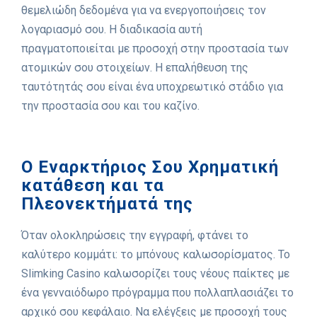
θεμελιώδη δεδομένα για να ενεργοποιήσεις τον
λογαριασμό σου. Η διαδικασία αυτή
πραγματοποιείται με προσοχή στην προστασία των
ατομικών σου στοιχείων. Η επαλήθευση της
ταυτότητάς σου είναι ένα υποχρεωτικό στάδιο για
την προστασία σου και του καζίνο.
Ο Εναρκτήριος Σου Χρηματική
κατάθεση και τα
Πλεονεκτήματά της
Όταν ολοκληρώσεις την εγγραφή, φτάνει το
καλύτερο κομμάτι: το μπόνους καλωσορίσματος. Το
Slimking Casino καλωσορίζει τους νέους παίκτες με
ένα γενναιόδωρο πρόγραμμα που πολλαπλασιάζει το
αρχικό σου κεφάλαιο. Να ελέγξεις με προσοχή τους