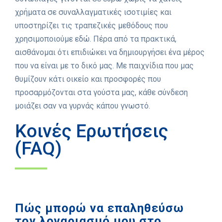
χρήματα σε συναλλαγματικές ισοτιμίες και
υποστηρίζει τις τραπεζικές μεθόδους που
χρησιμοποιούμε εδώ. Πέρα από τα πρακτικά,
αισθάνομαι ότι επιδιώκει να δημιουργήσει ένα μέρος
που να είναι με το δικό μας. Με παιχνίδια που μας
θυμίζουν κάτι οικείο και προσφορές που
προσαρμόζονται στα γούστα μας, κάθε σύνδεση
μοιάζει σαν να γυρνάς κάπου γνωστό.
Κοινές Ερωτήσεις
(FAQ)
Πώς μπορώ να επαληθεύσω
τον λογαριασμό μου στο