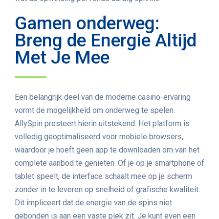
Gamen onderweg:
Breng de Energie Altijd
Met Je Mee
Een belangrijk deel van de moderne casino-ervaring
vormt de mogelijkheid om onderweg te spelen.
AllySpin presteert hierin uitstekend. Het platform is
volledig geoptimaliseerd voor mobiele browsers,
waardoor je hoeft geen app te downloaden om van het
complete aanbod te genieten. Of je op je smartphone of
tablet speelt, de interface schaalt mee op je scherm
zonder in te leveren op snelheid of grafische kwaliteit.
Dit impliceert dat de energie van de spins niet
gebonden is aan een vaste plek zit. Je kunt even een