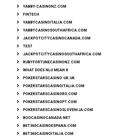
YABBY-CASINONZ.COM
FINTECH
YABBYCASINOITALIA.COM
YABBYCASINOSOUTHAFRICA.COM
JACKPOTCITYCASINOCANADA.COM
TEST
JACKPOTCITYCASINOSOUTHAFRICA.COM
RUBYFORTUNECASINONZ.COM
WHAT DOES NLU MEAN 8
POKERSTARSCASINO-UK.UK
POKERSTARSCASINOITALIA.COM
POKERSTARSCASINORO.COM
POKERSTARSCASINOPT.COM
POKERSTARSCASINOSLOVENIJA.COM
BOOCASINOCANADA.NET
BET365CASINOESPANA.COM
BET365CASINOITALIA.COM