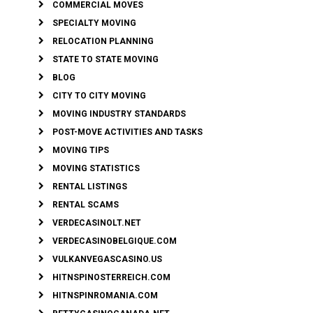
COMMERCIAL MOVES
SPECIALTY MOVING
RELOCATION PLANNING
STATE TO STATE MOVING
BLOG
CITY TO CITY MOVING
MOVING INDUSTRY STANDARDS
POST-MOVE ACTIVITIES AND TASKS
MOVING TIPS
MOVING STATISTICS
RENTAL LISTINGS
RENTAL SCAMS
VERDECASINOLT.NET
VERDECASINOBELGIQUE.COM
VULKANVEGASCASINO.US
HITNSPINOSTERREICH.COM
HITNSPINROMANIA.COM