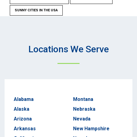
SUNNY CITIES IN THE USA
Locations We Serve
Alabama
Montana
Alaska
Nebraska
Arizona
Nevada
Arkansas
New Hampshire