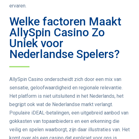
ervaren.
Welke factoren Maakt
AllySpin Casino Zo
Uniek voor
Nederlandse Spelers?
AllySpin Casino onderscheidt zich door een mix van
sensatie, geloofwaardigheid en regionale relevantie.
Het platform is niet uitsluitend in het Nederlands, het
begrijpt ook wat de Nederlandse markt verlangt.
Populaire iDEAL-betalingen, een uitgebreid aanbod van
gokkasten van topaanbieders en een erkenning die
veilig en spelen waarborgt, zijn daar illustraties van. Het
komt over als een casino dat expliciet voor ons is