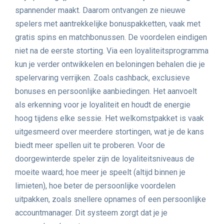
spannender maakt. Daarom ontvangen ze nieuwe
spelers met aantrekkelijke bonuspakketten, vaak met
gratis spins en matchbonussen. De voordelen eindigen
niet na de eerste storting. Via een loyaliteitsprogramma
kun je verder ontwikkelen en beloningen behalen die je
spelervaring verrijken. Zoals cashback, exclusieve
bonuses en persoonlijke aanbiedingen. Het aanvoelt
als erkenning voor je loyaliteit en houdt de energie
hoog tijdens elke sessie. Het welkomstpakket is vaak
uitgesmeerd over meerdere stortingen, wat je de kans
biedt meer spellen uit te proberen. Voor de
doorgewinterde speler zijn de loyaliteitsniveaus de
moeite waard; hoe meer je speelt (altijd binnen je
limieten), hoe beter de persoonlijke voordelen
uitpakken, zoals snellere opnames of een persoonlijke
accountmanager. Dit systeem zorgt dat je je