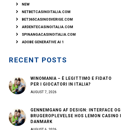
NEW
NETBETCASINOITALIA.COM
BET365CASINOSVERIGE.COM
ARDENTECASINOITALIA.COM
SPINANGACASINOITALIA.COM
ADOBE GENERATIVE AI 1
RECENT POSTS
WINOMANIA – È LEGITTIMO E FIDATO
PER I GIOCATORI IN ITALIA?
AUGUST 7, 2026
GENNEMGANG AF DESIGN: INTERFACE OG
BRUGEROPLEVELSE HOS LEMON CASINO I
DANMARK
AUGUST 6, 2026