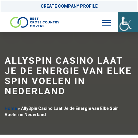
CREATE COMPANY PROFILE
Skip
to
content
ALLYSPIN CASINO LAAT
JE DE ENERGIE VAN ELKE
SPIN VOELEN IN
NEDERLAND
Home
»
AllySpin Casino Laat Je de Energie van Elke Spin
Voelen in Nederland