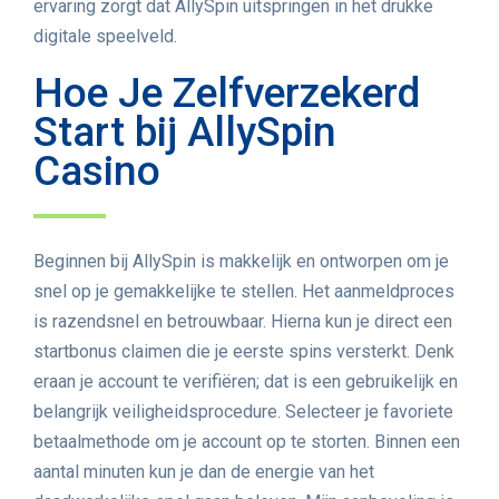
ervaring zorgt dat AllySpin uitspringen in het drukke
digitale speelveld.
Hoe Je Zelfverzekerd
Start bij AllySpin
Casino
Beginnen bij AllySpin is makkelijk en ontworpen om je
snel op je gemakkelijke te stellen. Het aanmeldproces
is razendsnel en betrouwbaar. Hierna kun je direct een
startbonus claimen die je eerste spins versterkt. Denk
eraan je account te verifiëren; dat is een gebruikelijk en
belangrijk veiligheidsprocedure. Selecteer je favoriete
betaalmethode om je account op te storten. Binnen een
aantal minuten kun je dan de energie van het