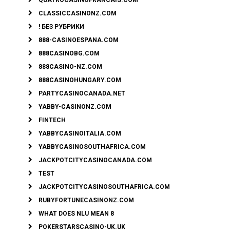
QUATROCASINOFRANCAIS.COM
CLASSICCASINONZ.COM
! БЕЗ РУБРИКИ
888-CASINOESPANA.COM
888CASINOBG.COM
888CASINO-NZ.COM
888CASINOHUNGARY.COM
PARTYCASINOCANADA.NET
YABBY-CASINONZ.COM
FINTECH
YABBYCASINOITALIA.COM
YABBYCASINOSOUTHAFRICA.COM
JACKPOTCITYCASINOCANADA.COM
TEST
JACKPOTCITYCASINOSOUTHAFRICA.COM
RUBYFORTUNECASINONZ.COM
WHAT DOES NLU MEAN 8
POKERSTARSCASINO-UK.UK