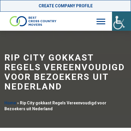
CREATE COMPANY PROFILE
Skip
to
content
RIP CITY GOKKAST
REGELS VEREENVOUDIGD
VOOR BEZOEKERS UIT
NEDERLAND
Home
»
Rip City gokkast Regels Vereenvoudigd voor
Bezoekers uit Nederland