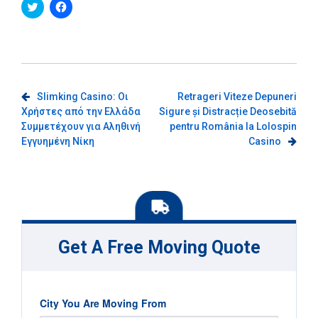
Click
Click
to
to
share
share
on
on
Twitter
Facebook
(Opens
(Opens
in
in
new
new
window)
window)
Post
Slimking Casino: Οι
Retrageri Viteze Depuneri
Χρήστες από την Ελλάδα
Sigure și Distracție Deosebită
navigation
Συμμετέχουν για Αληθινή
pentru România la Lolospin
Εγγυημένη Νίκη
Casino
Get A Free Moving Quote
City You Are Moving From