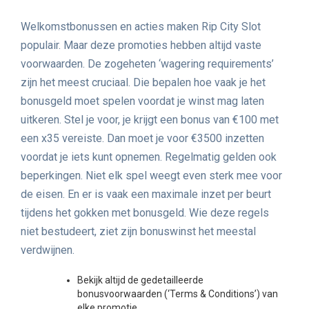
Welkomstbonussen en acties maken Rip City Slot
populair. Maar deze promoties hebben altijd vaste
voorwaarden. De zogeheten ‘wagering requirements’
zijn het meest cruciaal. Die bepalen hoe vaak je het
bonusgeld moet spelen voordat je winst mag laten
uitkeren. Stel je voor, je krijgt een bonus van €100 met
een x35 vereiste. Dan moet je voor €3500 inzetten
voordat je iets kunt opnemen. Regelmatig gelden ook
beperkingen. Niet elk spel weegt even sterk mee voor
de eisen. En er is vaak een maximale inzet per beurt
tijdens het gokken met bonusgeld. Wie deze regels
niet bestudeert, ziet zijn bonuswinst het meestal
verdwijnen.
Bekijk altijd de gedetailleerde
bonusvoorwaarden (‘Terms & Conditions’) van
elke promotie.