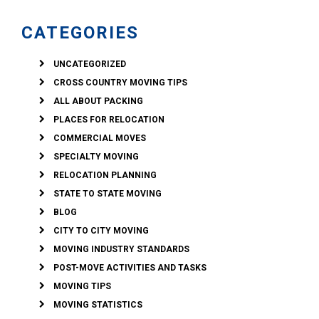
CATEGORIES
UNCATEGORIZED
CROSS COUNTRY MOVING TIPS
ALL ABOUT PACKING
PLACES FOR RELOCATION
COMMERCIAL MOVES
SPECIALTY MOVING
RELOCATION PLANNING
STATE TO STATE MOVING
BLOG
CITY TO CITY MOVING
MOVING INDUSTRY STANDARDS
POST-MOVE ACTIVITIES AND TASKS
MOVING TIPS
MOVING STATISTICS