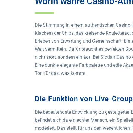
Worin wahre Casino-At
Die Stimmung in einem authentischen Casino i
Klackern der Chips, das kreisende Rouletterad,
Erleben von Erwartung und Gemeinschaft. Ein e
Welt vermitteln. Dafür braucht es perfekten So
nicht stört, sondern einlädt. Bei Slotlair Casino
Eine dunkle elegante Farbpalette und edle Ak
Ton für das, was kommt.
Die Funktion von Live-Croup
Die bedeutendste Entwicklung zu gesteigerter Ec
befindet sich da ein echter Mensch, ein Spiellei
moderiert. Das stellt für uns den wesentlichen 