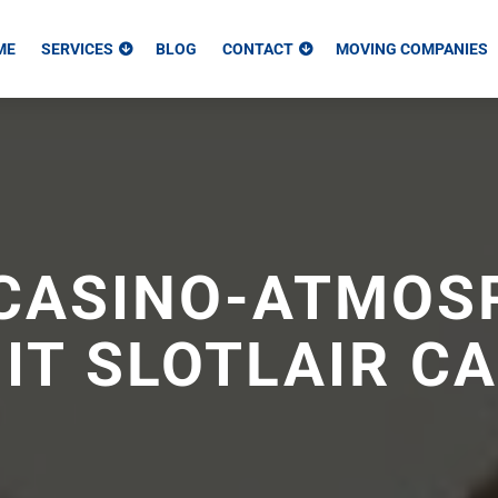
ME
SERVICES
BLOG
CONTACT
MOVING COMPANIES
 CASINO-ATMOS
IT SLOTLAIR CA