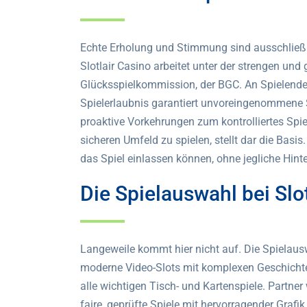
Echte Erholung und Stimmung sind ausschließ
Slotlair Casino arbeitet unter der strengen un
Glücksspielkommission, der BGC. An Spielende i
Spielerlaubnis garantiert unvoreingenommene 
proaktive Vorkehrungen zum kontrolliertes Spiel
sicheren Umfeld zu spielen, stellt dar die Bas
das Spiel einlassen können, ohne jegliche Hin
Die Spielauswahl bei Slo
Langeweile kommt hier nicht auf. Die Spielauswah
moderne Video-Slots mit komplexen Geschicht
alle wichtigen Tisch- und Kartenspiele. Partne
faire, geprüfte Spiele mit hervorragender Grafik