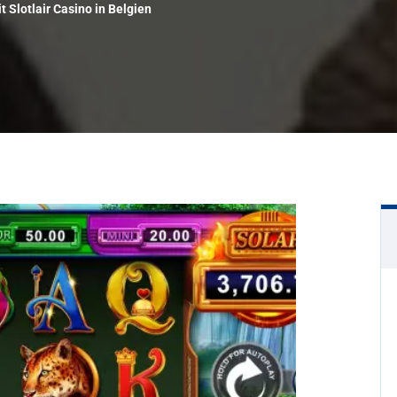
 Slotlair Casino in Belgien