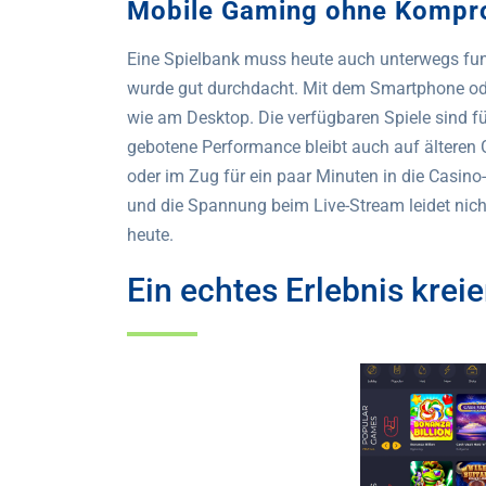
Mobile Gaming ohne Kompr
Eine Spielbank muss heute auch unterwegs funk
wurde gut durchdacht. Mit dem Smartphone ode
wie am Desktop. Die verfügbaren Spiele sind f
gebotene Performance bleibt auch auf älteren G
oder im Zug für ein paar Minuten in die Casino-
und die Spannung beim Live-Stream leidet nich
heute.
Ein echtes Erlebnis krei