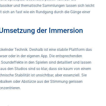
e Klassiker und thematische Sammlungen lassen sich leicht
 sich an fast wie ein Rundgang durch die Gänge einer
e Umsetzung der Immersion
kelnder Technik. Deshalb ist eine stabile Plattform das
rowser oder in der eigenen App. Die entsprechenden
e Soundeffekte in den Spielen sind detailliert und lassen
aus den Studios sind so klar, dass sie kaum von einem
nische Stabilität ist unsichtbar, aber essenziell. Sie
adebalken oder Abstürze aus der Stimmung gerissen
onzentrieren.