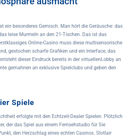
mosphäre ausmacht
st ein besonderes Gemisch. Man hört die Geräusche: das
 das leise Murmeln an den 21-Tischen. Das ist das
rstklassiges Online-Casino muss diese multisensorische
und, gestochen scharfe Grafiken und ein Interface, das
 entsteht dieser Eindruck bereits in der virtuellenLobby an
zente gemahnen an exklusive Spielclubs und geben den
ier Spiele
htheit erfolgte mit den Echtzeit-Dealer Spielen. Plötzlich
ter, der das Spiel aus einem Fernsehstudio für Sie
Punkt, den Herzschlag eines echten Casinos. Slotlair