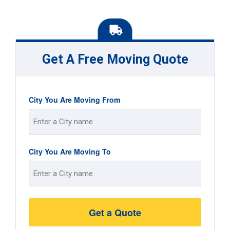
Get A Free Moving Quote
City You Are Moving From
Street
City You Are Moving To
Address
Street
Address