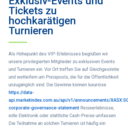
Exklusiv-Events und
Tickets zu
hochkarätigen
Turnieren
Als Höhepunkt des VIP-Erlebnisses begrüßen wir
unsere privilegierten Mitglieder zu exklusiven Events
und Turnieren ein. Vor Ort treffen Sie auf Gleichgesinnte
und wetteifern um Preispools, die für die Öffentlichkeit
unzugänglich sind. Die Gewinne können luxuriöse
https://data-
api.marketindex.com.au/api/v1/announcements/XASX:SG
corporate-governance-statement
Reiseerlebnisse,
edle Elektronik oder stattliche Cash-Preise umfassen.
Die Teilnahme an solchen Turnieren ist häufig ein