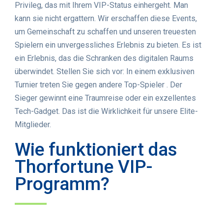
Privileg, das mit Ihrem VIP-Status einhergeht. Man
kann sie nicht ergattern. Wir erschaffen diese Events,
um Gemeinschaft zu schaffen und unseren treuesten
Spielern ein unvergessliches Erlebnis zu bieten. Es ist
ein Erlebnis, das die Schranken des digitalen Raums
überwindet. Stellen Sie sich vor: In einem exklusiven
Turnier treten Sie gegen andere Top-Spieler . Der
Sieger gewinnt eine Traumreise oder ein exzellentes
Tech-Gadget. Das ist die Wirklichkeit für unsere Elite-
Mitglieder.
Wie funktioniert das
Thorfortune VIP-
Programm?