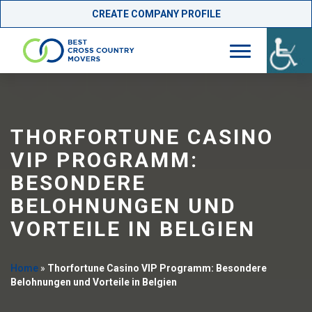
CREATE COMPANY PROFILE
Skip
to
content
THORFORTUNE CASINO
VIP PROGRAMM:
BESONDERE
BELOHNUNGEN UND
VORTEILE IN BELGIEN
Home
»
Thorfortune Casino VIP Programm: Besondere
Belohnungen und Vorteile in Belgien