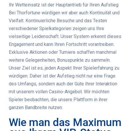
Ihr Wetteinsatz ist der Hauptantrieb für Ihren Aufstieg.
Bei Thorfortune würdigen wir aber auch Kontinuität und
Vielfalt. Kontinuierliche Besuche und das Testen
verschiedener Spielkategorien zeigen uns Ihre
vielseitige Leidenschaft. Unser System erkennt dieses
Engagement und kann Ihren Fortschritt vorantreiben.
Exklusive Aktionen oder Turniere schaffen manchmal
weitere Gelegenheiten, Bonuspunkte zu sammeln.
Unser Ziel ist es, jeden Aspekt Ihrer Spielerfahrung zu
würdigen. Daher ist der Aufstieg nicht nur eine Frage
des Umfangs, sondern auch der Güte Ihrer Interaktion
mit unserem vollen Casino-Angebot. Wir möchten
Spieler beobachten, die unsere Plattform in ihrer
ganzen Bandbreite nutzen.
Wie man das Maximum