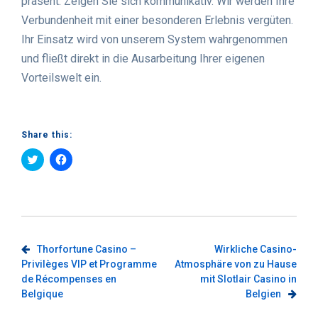
präsent. Zeigen Sie sich kommunikativ. Wir werden Ihre
Verbundenheit mit einer besonderen Erlebnis vergüten.
Ihr Einsatz wird von unserem System wahrgenommen
und fließt direkt in die Ausarbeitung Ihrer eigenen
Vorteilswelt ein.
Share this:
Click
Click
to
to
share
share
on
on
Twitter
Facebook
(Opens
(Opens
in
in
new
new
window)
window)
Post
Thorfortune Casino –
Wirkliche Casino-
Privilèges VIP et Programme
Atmosphäre von zu Hause
navigation
de Récompenses en
mit Slotlair Casino in
Belgique
Belgien