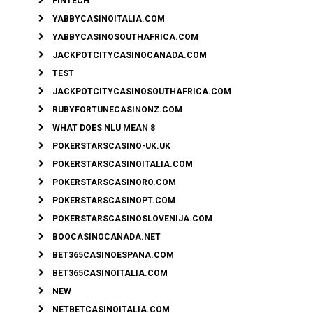
FINTECH
YABBYCASINOITALIA.COM
YABBYCASINOSOUTHAFRICA.COM
JACKPOTCITYCASINOCANADA.COM
TEST
JACKPOTCITYCASINOSOUTHAFRICA.COM
RUBYFORTUNECASINONZ.COM
WHAT DOES NLU MEAN 8
POKERSTARSCASINO-UK.UK
POKERSTARSCASINOITALIA.COM
POKERSTARSCASINORO.COM
POKERSTARSCASINOPT.COM
POKERSTARSCASINOSLOVENIJA.COM
BOOCASINOCANADA.NET
BET365CASINOESPANA.COM
BET365CASINOITALIA.COM
NEW
NETBETCASINOITALIA.COM