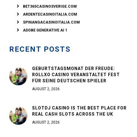
BET365CASINOSVERIGE.COM
ARDENTECASINOITALIA.COM
SPINANGACASINOITALIA.COM
ADOBE GENERATIVE AI 1
RECENT POSTS
GEBURTSTAGSMONAT DER FREUDE:
ROLLXO CASINO VERANSTALTET FEST
FÜR SEINE DEUTSCHEN SPIELER
AUGUST 2, 2026
SLOTDJ CASINO IS THE BEST PLACE FOR
REAL CASH SLOTS ACROSS THE UK
AUGUST 2, 2026