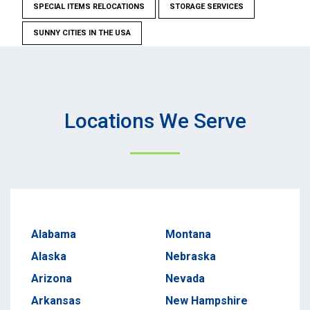
SPECIAL ITEMS RELOCATIONS
STORAGE SERVICES
SUNNY CITIES IN THE USA
Locations We Serve
Alabama
Montana
Alaska
Nebraska
Arizona
Nevada
Arkansas
New Hampshire