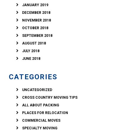
JANUARY 2019
DECEMBER 2018
NOVEMBER 2018
OCTOBER 2018
SEPTEMBER 2018
AUGUST 2018
JULY 2018
JUNE 2018
CATEGORIES
UNCATEGORIZED
CROSS COUNTRY MOVING TIPS
ALL ABOUT PACKING
PLACES FOR RELOCATION
COMMERCIAL MOVES
SPECIALTY MOVING