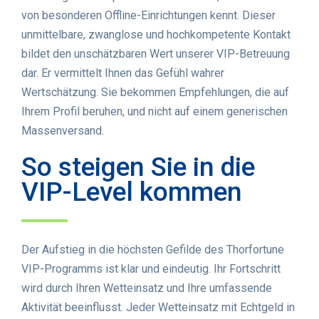
von besonderen Offline-Einrichtungen kennt. Dieser
unmittelbare, zwanglose und hochkompetente Kontakt
bildet den unschätzbaren Wert unserer VIP-Betreuung
dar. Er vermittelt Ihnen das Gefühl wahrer
Wertschätzung. Sie bekommen Empfehlungen, die auf
Ihrem Profil beruhen, und nicht auf einem generischen
Massenversand.
So steigen Sie in die
VIP-Level kommen
Der Aufstieg in die höchsten Gefilde des Thorfortune
VIP-Programms ist klar und eindeutig. Ihr Fortschritt
wird durch Ihren Wetteinsatz und Ihre umfassende
Aktivität beeinflusst. Jeder Wetteinsatz mit Echtgeld in