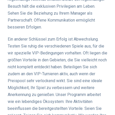
Besuch hält die exklusiven Privilegien am Leben.
Sehen Sie die Beziehung zu Ihrem Manager als
Partnerschaft. Offene Kommunikation ermöglicht
besseren Erfolgen.
Ein anderer Schlüssel zum Erfolg ist Abwechslung.
Testen Sie ruhig die verschiedenen Spiele aus, für die
wir spezielle VIP-Bedingungen vorhalten. Oft liegen die
größten Vorteile in den Gebieten, die Sie vielleicht noch
nicht komplett entdeckt haben. Beteiligen Sie sich
zudem an den VIP-Turnieren aktiv, auch wenn der
Preispool sehr verlockend wirkt. Sie sind eine ideale
Möglichkeit, Ihr Spiel zu verbessern und weitere
Anerkennung zu genießen. Unser Programm arbeitet
wie ein lebendiges Ökosystem: Ihre Aktivitäten
beeinflussen die bereitgestellten Vorteile. Seien Sie