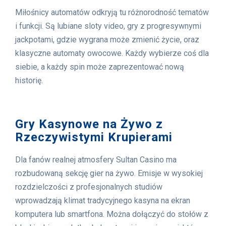
Miłośnicy automatów odkryją tu różnorodność tematów
i funkcji. Są lubiane sloty video, gry z progresywnymi
jackpotami, gdzie wygrana może zmienić życie, oraz
klasyczne automaty owocowe. Każdy wybierze coś dla
siebie, a każdy spin może zaprezentować nową
historię.
Gry Kasynowe na Żywo z
Rzeczywistymi Krupierami
Dla fanów realnej atmosfery Sultan Casino ma
rozbudowaną sekcję gier na żywo. Emisje w wysokiej
rozdzielczości z profesjonalnych studiów
wprowadzają klimat tradycyjnego kasyna na ekran
komputera lub smartfona. Można dołączyć do stołów z