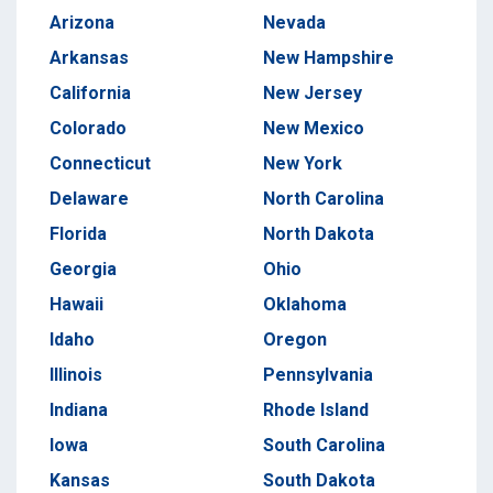
Arizona
Nevada
Arkansas
New Hampshire
California
New Jersey
Colorado
New Mexico
Connecticut
New York
Delaware
North Carolina
Florida
North Dakota
Georgia
Ohio
Hawaii
Oklahoma
Idaho
Oregon
Illinois
Pennsylvania
Indiana
Rhode Island
Iowa
South Carolina
Kansas
South Dakota