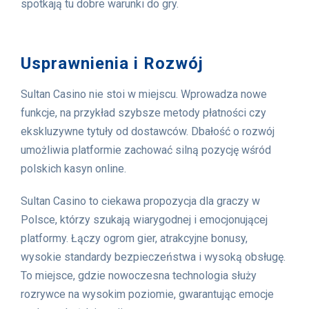
spotkają tu dobre warunki do gry.
Usprawnienia i Rozwój
Sultan Casino nie stoi w miejscu. Wprowadza nowe
funkcje, na przykład szybsze metody płatności czy
ekskluzywne tytuły od dostawców. Dbałość o rozwój
umożliwia platformie zachować silną pozycję wśród
polskich kasyn online.
Sultan Casino to ciekawa propozycja dla graczy w
Polsce, którzy szukają wiarygodnej i emocjonującej
platformy. Łączy ogrom gier, atrakcyjne bonusy,
wysokie standardy bezpieczeństwa i wysoką obsługę.
To miejsce, gdzie nowoczesna technologia służy
rozrywce na wysokim poziomie, gwarantując emocje