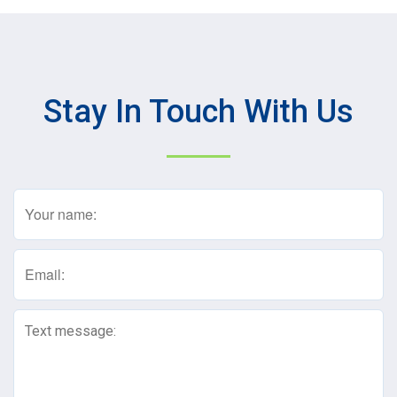
Stay In Touch With Us
Name
(Required)
Email
(Required)
Text
Message
(Required)