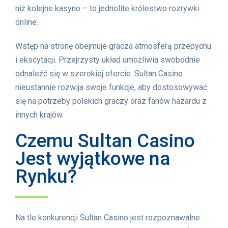
niż kolejne kasyno – to jednolite królestwo rozrywki
online.
Wstęp na stronę obejmuje gracza atmosferą przepychu
i ekscytacji. Przejrzysty układ umożliwia swobodnie
odnaleźć się w szerokiej ofercie. Sultan Casino
nieustannie rozwija swoje funkcje, aby dostosowywać
się na potrzeby polskich graczy oraz fanów hazardu z
innych krajów.
Czemu Sultan Casino
Jest wyjątkowe na
Rynku?
Na tle konkurencji Sultan Casino jest rozpoznawalne