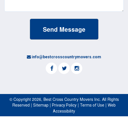
info@bestcrosscountrymovers.com
© Copyright 2026, Best Cross Country Movers Inc. All Rights
Reserved |
|
|
|
Sitemap
Privacy Policy
Terms of Use
Web
Accessibility