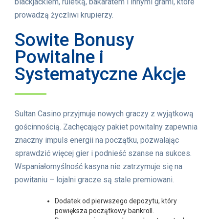
blackjackiem, ruletką, bakaratem i innymi grami, które
prowadzą życzliwi krupierzy.
Sowite Bonusy
Powitalne i
Systematyczne Akcje
Sultan Casino przyjmuje nowych graczy z wyjątkową
gościnnością. Zachęcający pakiet powitalny zapewnia
znaczny impuls energii na początku, pozwalając
sprawdzić więcej gier i podnieść szanse na sukces.
Wspaniałomyślność kasyna nie zatrzymuje się na
powitaniu – lojalni gracze są stale premiowani.
Dodatek od pierwszego depozytu, który
powiększa początkowy bankroll.