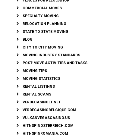
PLACES FOR RELOCATION
COMMERCIAL MOVES
SPECIALTY MOVING
RELOCATION PLANNING
STATE TO STATE MOVING
BLOG
CITY TO CITY MOVING
MOVING INDUSTRY STANDARDS
POST-MOVE ACTIVITIES AND TASKS
MOVING TIPS
MOVING STATISTICS
RENTAL LISTINGS
RENTAL SCAMS
VERDECASINOLT.NET
VERDECASINOBELGIQUE.COM
VULKANVEGASCASINO.US
HITNSPINOSTERREICH.COM
HITNSPINROMANIA.COM