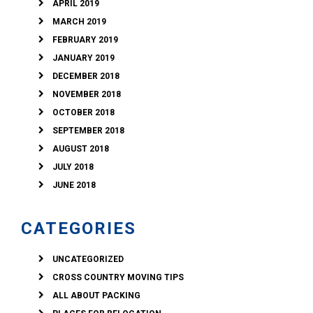
APRIL 2019
MARCH 2019
FEBRUARY 2019
JANUARY 2019
DECEMBER 2018
NOVEMBER 2018
OCTOBER 2018
SEPTEMBER 2018
AUGUST 2018
JULY 2018
JUNE 2018
CATEGORIES
UNCATEGORIZED
CROSS COUNTRY MOVING TIPS
ALL ABOUT PACKING