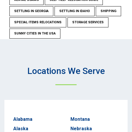
SETTLING IN GEORGIA
SETTLING IN IDAHO
SHIPPING
SPECIAL ITEMS RELOCATIONS
STORAGE SERVICES
SUNNY CITIES IN THE USA
Locations We Serve
Alabama
Montana
Alaska
Nebraska