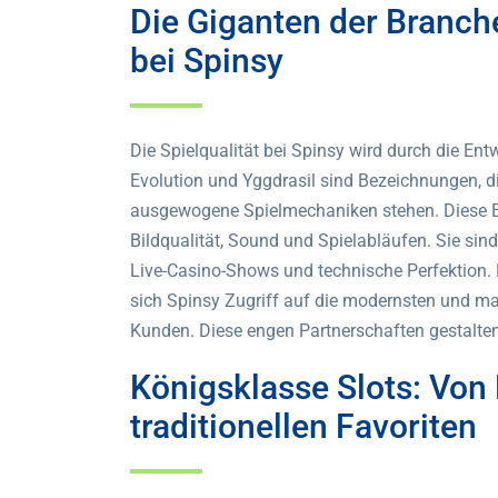
Die Giganten der Branch
bei Spinsy
Die Spielqualität bei Spinsy wird durch die Entw
Evolution und Yggdrasil sind Bezeichnungen, di
ausgewogene Spielmechaniken stehen. Diese En
Bildqualität, Sound und Spielabläufen. Sie sind 
Live-Casino-Shows und technische Perfektion. D
sich Spinsy Zugriff auf die modernsten und ma
Kunden. Diese engen Partnerschaften gestalten
Königsklasse Slots: Vo
traditionellen Favoriten