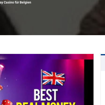
sy Casino für Belgien