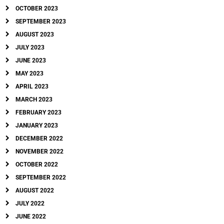
OCTOBER 2023
SEPTEMBER 2023
AUGUST 2023
JULY 2023
JUNE 2023
MAY 2023
APRIL 2023
MARCH 2023
FEBRUARY 2023
JANUARY 2023
DECEMBER 2022
NOVEMBER 2022
OCTOBER 2022
SEPTEMBER 2022
AUGUST 2022
JULY 2022
JUNE 2022