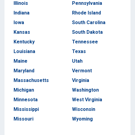
Illinois
Pennsylvania
Indiana
Rhode Island
Iowa
South Carolina
Kansas
South Dakota
Kentucky
Tennessee
Louisiana
Texas
Maine
Utah
Maryland
Vermont
Massachusetts
Virginia
Michigan
Washington
Minnesota
West Virginia
Mississippi
Wisconsin
Missouri
Wyoming