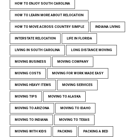
HOW TO ENJOY SOUTH CAROLINA
HOW TO LEARN MORE ABOUT RELOCATION
HOW TO MOVE ACROSS COUNTRY SIMPLE
INDIANA LIVING
INTERSTATE RELOCATION
LIFE IN FLORIDA
LIVING IN SOUTH CAROLINA
LONG DISTANCE MOVING
MOVING BUSINESS
MOVING COMPANY
MOVING COSTS
MOVING FOR WORK MADE EASY
MOVING HEAVY ITEMS
MOVING SERVICES
MOVING TIPS
MOVING TO ALASKA
MOVING TO ARIZONA
MOVING TO IDAHO
MOVING TO INDIANA
MOVING TO TEXAS
MOVING WITH KIDS
PACKING
PACKING A BED