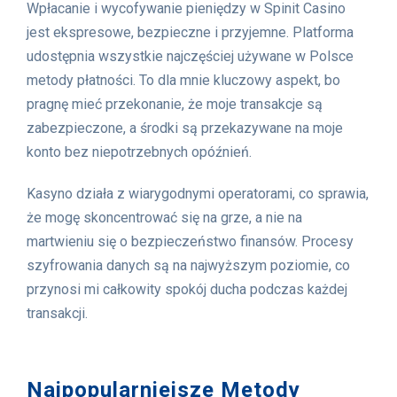
Wpłacanie i wycofywanie pieniędzy w Spinit Casino
jest ekspresowe, bezpieczne i przyjemne. Platforma
udostępnia wszystkie najczęściej używane w Polsce
metody płatności. To dla mnie kluczowy aspekt, bo
pragnę mieć przekonanie, że moje transakcje są
zabezpieczone, a środki są przekazywane na moje
konto bez niepotrzebnych opóźnień.
Kasyno działa z wiarygodnymi operatorami, co sprawia,
że mogę skoncentrować się na grze, a nie na
martwieniu się o bezpieczeństwo finansów. Procesy
szyfrowania danych są na najwyższym poziomie, co
przynosi mi całkowity spokój ducha podczas każdej
transakcji.
Najpopularniejsze Metody