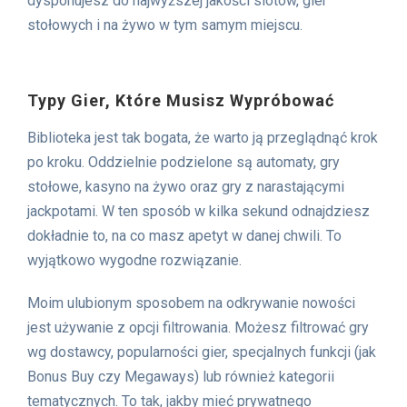
dysponujesz do najwyższej jakości slotów, gier
stołowych i na żywo w tym samym miejscu.
Typy Gier, Które Musisz Wypróbować
Biblioteka jest tak bogata, że warto ją przeglądnąć krok
po kroku. Oddzielnie podzielone są automaty, gry
stołowe, kasyno na żywo oraz gry z narastającymi
jackpotami. W ten sposób w kilka sekund odnajdziesz
dokładnie to, na co masz apetyt w danej chwili. To
wyjątkowo wygodne rozwiązanie.
Moim ulubionym sposobem na odkrywanie nowości
jest używanie z opcji filtrowania. Możesz filtrować gry
wg dostawcy, popularności gier, specjalnych funkcji (jak
Bonus Buy czy Megaways) lub również kategorii
tematycznych. To tak, jakby mieć prywatnego