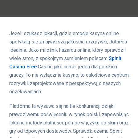
Jeżeli szukasz lokacji, gdzie emocje kasyna online
spotykają się z najwyższą jakością rozgrywki, dotarłeś
idealnie. Jako miłośnik hazardu online, który sprawdził
wiele stron, z spokojnym sumieniem polecam
Spinit
Casino Free
Casino jako numer jeden dla polskich
graczy. To nie wyłącznie kasyno, to całościowe centrum
rozrywki, zaprojektowane z perspektywą o naszych
oczekiwaniach.
Platforma ta wysuwa się na tle konkurencji dzięki
prawdziwemu poświęceniu w rynek polski, zapewniając
lokalne metody płatności, pomoc w języku polskim oraz
gry od topowych dostawców. Sprawdź, czemu Spinit