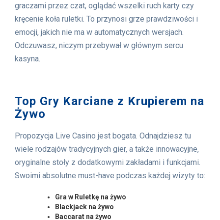
graczami przez czat, oglądać wszelki ruch karty czy
kręcenie koła ruletki. To przynosi grze prawdziwości i
emocji, jakich nie ma w automatycznych wersjach.
Odczuwasz, niczym przebywał w głównym sercu
kasyna.
Top Gry Karciane z Krupierem na
Żywo
Propozycja Live Casino jest bogata. Odnajdziesz tu
wiele rodzajów tradycyjnych gier, a także innowacyjne,
oryginalne stoły z dodatkowymi zakładami i funkcjami.
Swoimi absolutne must-have podczas każdej wizyty to:
Gra w Ruletkę na żywo
Blackjack na żywo
Baccarat na żywo