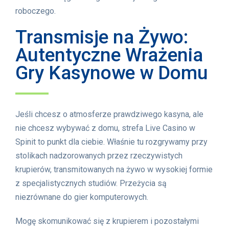
roboczego.
Transmisje na Żywo:
Autentyczne Wrażenia
Gry Kasynowe w Domu
Jeśli chcesz o atmosferze prawdziwego kasyna, ale
nie chcesz wybywać z domu, strefa Live Casino w
Spinit to punkt dla ciebie. Właśnie tu rozgrywamy przy
stolikach nadzorowanych przez rzeczywistych
krupierów, transmitowanych na żywo w wysokiej formie
z specjalistycznych studiów. Przeżycia są
niezrównane do gier komputerowych.
Mogę skomunikować się z krupierem i pozostałymi