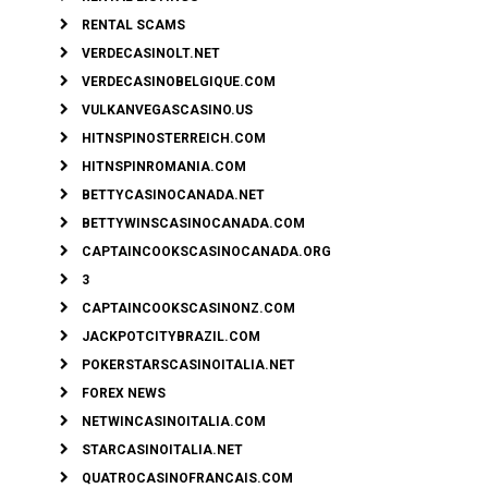
RENTAL SCAMS
VERDECASINOLT.NET
VERDECASINOBELGIQUE.COM
VULKANVEGASCASINO.US
HITNSPINOSTERREICH.COM
HITNSPINROMANIA.COM
BETTYCASINOCANADA.NET
BETTYWINSCASINOCANADA.COM
CAPTAINCOOKSCASINOCANADA.ORG
3
CAPTAINCOOKSCASINONZ.COM
JACKPOTCITYBRAZIL.COM
POKERSTARSCASINOITALIA.NET
FOREX NEWS
NETWINCASINOITALIA.COM
STARCASINOITALIA.NET
QUATROCASINOFRANCAIS.COM