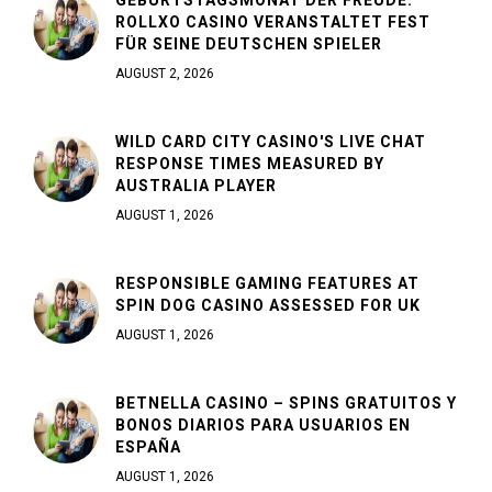
GEBURTSTAGSMONAT DER FREUDE:
ROLLXO CASINO VERANSTALTET FEST
FÜR SEINE DEUTSCHEN SPIELER
AUGUST 2, 2026
WILD CARD CITY CASINO'S LIVE CHAT
RESPONSE TIMES MEASURED BY
AUSTRALIA PLAYER
AUGUST 1, 2026
RESPONSIBLE GAMING FEATURES AT
SPIN DOG CASINO ASSESSED FOR UK
AUGUST 1, 2026
BETNELLA CASINO – SPINS GRATUITOS Y
BONOS DIARIOS PARA USUARIOS EN
ESPAÑA
AUGUST 1, 2026