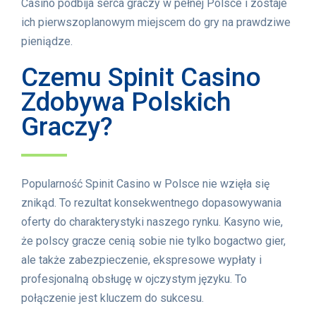
Casino podbija serca graczy w pełnej Polsce i zostaje
ich pierwszoplanowym miejscem do gry na prawdziwe
pieniądze.
Czemu Spinit Casino
Zdobywa Polskich
Graczy?
Popularność Spinit Casino w Polsce nie wzięła się
znikąd. To rezultat konsekwentnego dopasowywania
oferty do charakterystyki naszego rynku. Kasyno wie,
że polscy gracze cenią sobie nie tylko bogactwo gier,
ale także zabezpieczenie, ekspresowe wypłaty i
profesjonalną obsługę w ojczystym języku. To
połączenie jest kluczem do sukcesu.