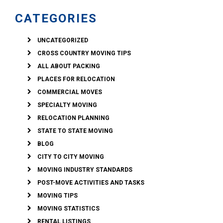
CATEGORIES
UNCATEGORIZED
CROSS COUNTRY MOVING TIPS
ALL ABOUT PACKING
PLACES FOR RELOCATION
COMMERCIAL MOVES
SPECIALTY MOVING
RELOCATION PLANNING
STATE TO STATE MOVING
BLOG
CITY TO CITY MOVING
MOVING INDUSTRY STANDARDS
POST-MOVE ACTIVITIES AND TASKS
MOVING TIPS
MOVING STATISTICS
RENTAL LISTINGS