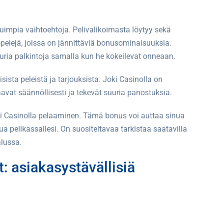
ituimpia vaihtoehtoja. Pelivalikoimasta löytyy sekä
pelejä, joissa on jännittäviä bonusominaisuuksia.
uria palkintoja samalla kun he kokeilevat onneaan.
isista peleistä ja tarjouksista. Joki Casinolla on
laavat säännöllisesti ja tekevät suuria panostuksia.
oki Casinolla pelaaminen. Tämä bonus voi auttaa sinua
a pelikassallesi. On suositeltavaa tarkistaa saatavilla
alussa.
 asiakasystävällisiä