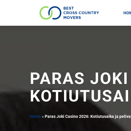
HO
Skip
to
content
PARAS JOKI
KOTIUTUSAI
Home
»
Paras Joki Casino 2026: Kotiutusaika ja peliv