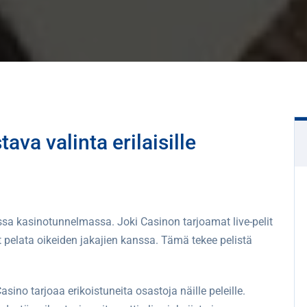
ava valinta erilaisille
sa kasinotunnelmassa. Joki Casinon tarjoamat live-pelit
t pelata oikeiden jakajien kanssa. Tämä tekee pelistä
asino tarjoaa erikoistuneita osastoja näille peleille.