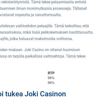
 rekisteröitymistä. Tämä tekee pelaamisesta entistä
elaamisen ilman monimutkaisia prosesseja. Tällaiset
rvostavat nopeutta ja vaivattomuutta.
ttelevan vaihtoehdon pelaajille. Tämä tarkoittaa, että
oseuraamuksia, mikä lisää pelikokemuksen nautittavuutta.
ajille, jotka haluavat maksimoida voittonsa.
oiden mukaan. Joki Casino on ottanut huomioon
ssa on tarjolla paikallisia vaihtoehtoja. Tämä tekee
RTP
95%
96%
oi tukea Joki Casinon