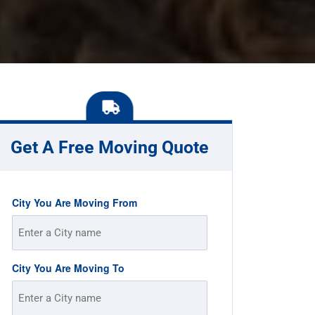
Get A Free Moving Quote
City You Are Moving From
City You Are Moving To
Street
Address