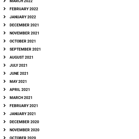
MARCH 2022
FEBRUARY 2022
JANUARY 2022
DECEMBER 2021
NOVEMBER 2021
OCTOBER 2021
SEPTEMBER 2021
AUGUST 2021
JULY 2021
JUNE 2021
MAY 2021
APRIL 2021
MARCH 2021
FEBRUARY 2021
JANUARY 2021
DECEMBER 2020
NOVEMBER 2020
OCTOBER 2020