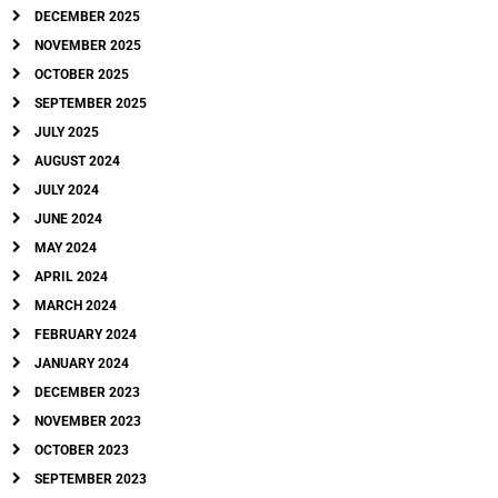
DECEMBER 2025
NOVEMBER 2025
OCTOBER 2025
SEPTEMBER 2025
JULY 2025
AUGUST 2024
JULY 2024
JUNE 2024
MAY 2024
APRIL 2024
MARCH 2024
FEBRUARY 2024
JANUARY 2024
DECEMBER 2023
NOVEMBER 2023
OCTOBER 2023
SEPTEMBER 2023