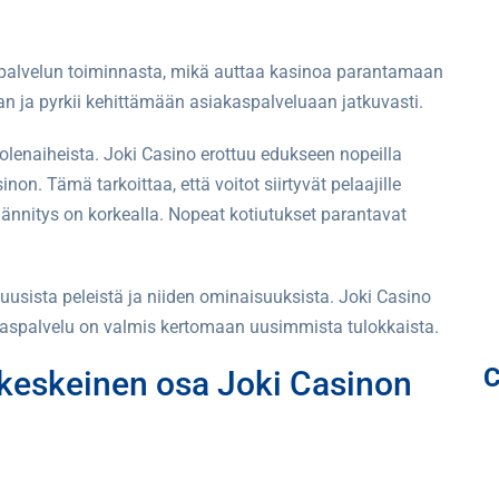
spalvelun toiminnasta, mikä auttaa kasinoa parantamaan
an ja pyrkii kehittämään asiakaspalveluaan jatkuvasti.
olenaiheista. Joki Casino erottuu edukseen nopeilla
inon. Tämä tarkoittaa, että voitot siirtyvät pelaajille
 jännitys on korkealla. Nopeat kotiutukset parantavat
uusista peleistä ja niiden ominaisuuksista. Joki Casino
akaspalvelu on valmis kertomaan uusimmista tulokkaista.
 keskeinen osa Joki Casinon