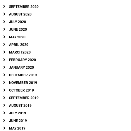
SEPTEMBER 2020
AUGUST 2020
JULY 2020
JUNE 2020
MAY 2020
APRIL 2020
MARCH 2020
FEBRUARY 2020
JANUARY 2020
DECEMBER 2019
NOVEMBER 2019
OCTOBER 2019
SEPTEMBER 2019
AUGUST 2019
JULY 2019
JUNE 2019
MAY 2019