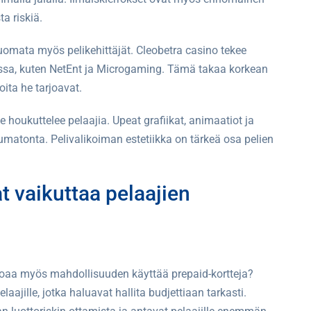
a riskiä.
uomata myös pelikehittäjät. Cleobetra casino tekee
anssa, kuten NetEnt ja Microgaming. Tämä takaa korkean
oita he tarjoavat.
e houkuttelee pelaajia. Upeat grafiikat, animaatiot ja
matonta. Pelivalikoiman estetiikka on tärkeä osa pelien
 vaikuttaa pelaajien
arjoaa myös mahdollisuuden käyttää prepaid-kortteja?
jille, jotka haluavat hallita budjettiaan tarkasti.