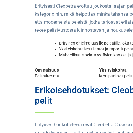
Erityisesti Cleobetra erottuu joukosta laajan pel
kategorioihin, mikä helpottaa minkä tahansa pel
että moderneista peleistä, jotka tarjoavat eri
tekee pelisivustosta kiinnostavan ja houkuttelev
Erityinen ohjelma uusille pelaajille, joka
Yksityiskohtaiset tilastot ja raportit pe
Mahdollisuus pelata ystävien kanssa ja
Ominaisuus
Yksityiskohta
Pelivalikoima
Monipuoliset pelit
Erikoisehdotukset: Cleob
pelit
Erityisen houkuttelevia ovat Cleobetra Casinon 
mahdollisuuden aloittaa peliura entistä vahvem