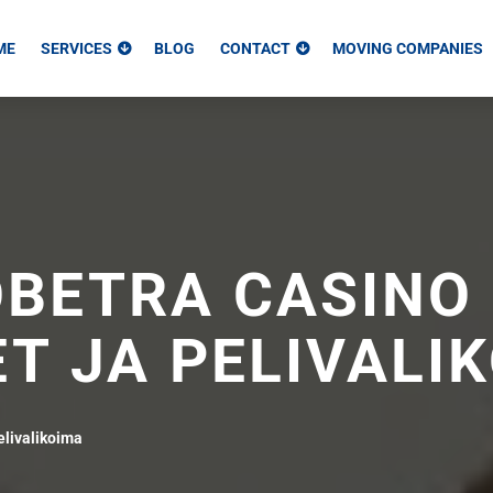
ME
SERVICES
BLOG
CONTACT
MOVING COMPANIES
BETRA CASINO 
T JA PELIVALI
elivalikoima