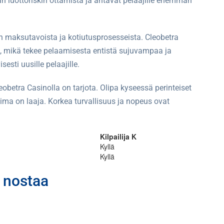
n luottoriskin ottamista ja antavat pelaajille enemmän
n maksutavoista ja kotiutusprosesseista. Cleobetra
, mikä tekee pelaamisesta entistä sujuvampaa ja
sti uusille pelaajille.
eobetra Casinolla on tarjota. Olipa kyseessä perinteiset
koima on laaja. Korkea turvallisuus ja nopeus ovat
Kilpailija K
Kyllä
Kyllä
i nostaa