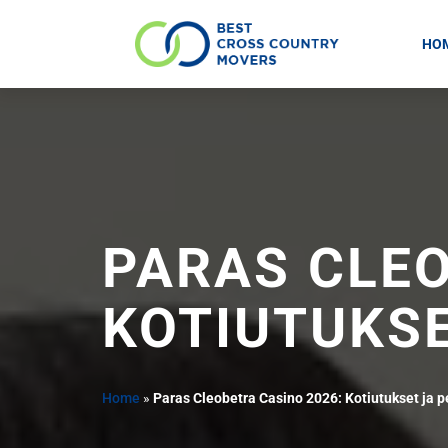
HO
Skip
to
content
PARAS CLEO
KOTIUTUKSE
Home
»
Paras Cleobetra Casino 2026: Kotiutukset ja p