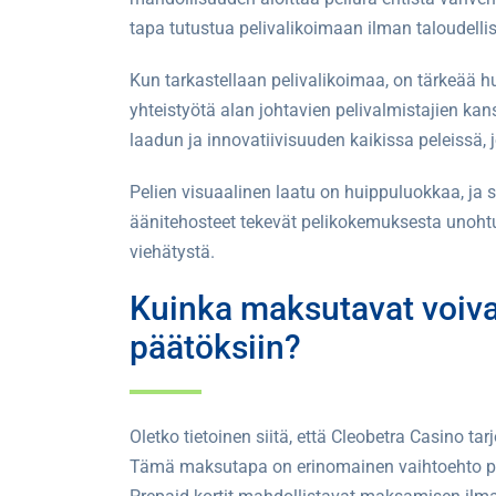
tapa tutustua pelivalikoimaan ilman taloudellist
Kun tarkastellaan pelivalikoimaa, on tärkeää h
yhteistyötä alan johtavien pelivalmistajien k
laadun ja innovatiivisuuden kaikissa peleissä, j
Pelien visuaalinen laatu on huippuluokkaa, ja s
äänitehosteet tekevät pelikokemuksesta unohtu
viehätystä.
Kuinka maksutavat voivat
päätöksiin?
Oletko tietoinen siitä, että Cleobetra Casino t
Tämä maksutapa on erinomainen vaihtoehto pelaa