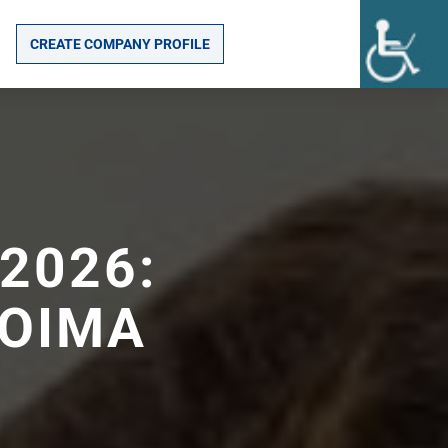
CREATE COMPANY PROFILE
2026:
KOIMA