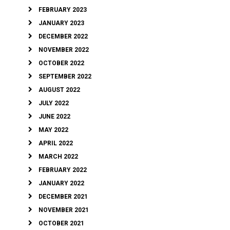
FEBRUARY 2023
JANUARY 2023
DECEMBER 2022
NOVEMBER 2022
OCTOBER 2022
SEPTEMBER 2022
AUGUST 2022
JULY 2022
JUNE 2022
MAY 2022
APRIL 2022
MARCH 2022
FEBRUARY 2022
JANUARY 2022
DECEMBER 2021
NOVEMBER 2021
OCTOBER 2021