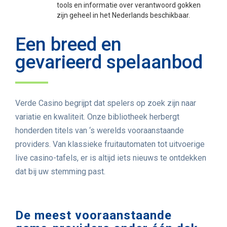
tools en informatie over verantwoord gokken
zijn geheel in het Nederlands beschikbaar.
Een breed en
gevarieerd spelaanbod
Verde Casino begrijpt dat spelers op zoek zijn naar
variatie en kwaliteit. Onze bibliotheek herbergt
honderden titels van ‘s werelds vooraanstaande
providers. Van klassieke fruitautomaten tot uitvoerige
live casino-tafels, er is altijd iets nieuws te ontdekken
dat bij uw stemming past.
De meest vooraanstaande