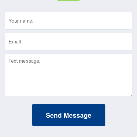
Name
(Required)
Email
(Required)
Text
Message
(Required)