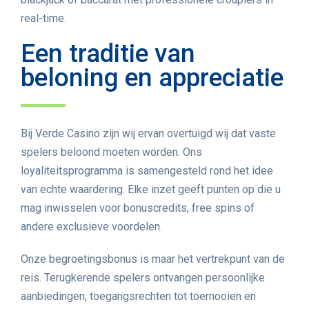
real-time.
Een traditie van
beloning en appreciatie
Bij Verde Casino zijn wij ervan overtuigd wij dat vaste
spelers beloond moeten worden. Ons
loyaliteitsprogramma is samengesteld rond het idee
van echte waardering. Elke inzet geeft punten op die u
mag inwisselen voor bonuscredits, free spins of
andere exclusieve voordelen.
Onze begroetingsbonus is maar het vertrekpunt van de
reis. Terugkerende spelers ontvangen persoonlijke
aanbiedingen, toegangsrechten tot toernooien en