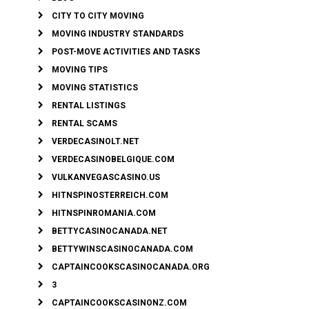
CITY TO CITY MOVING
MOVING INDUSTRY STANDARDS
POST-MOVE ACTIVITIES AND TASKS
MOVING TIPS
MOVING STATISTICS
RENTAL LISTINGS
RENTAL SCAMS
VERDECASINOLT.NET
VERDECASINOBELGIQUE.COM
VULKANVEGASCASINO.US
HITNSPINOSTERREICH.COM
HITNSPINROMANIA.COM
BETTYCASINOCANADA.NET
BETTYWINSCASINOCANADA.COM
CAPTAINCOOKSCASINOCANADA.ORG
3
CAPTAINCOOKSCASINONZ.COM