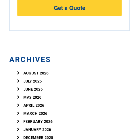
Street
Address
ARCHIVES
AUGUST 2026
JULY 2026
JUNE 2026
MAY 2026
APRIL 2026
MARCH 2026
FEBRUARY 2026
JANUARY 2026
DECEMBER 2025