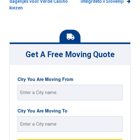
navigation
dagelijks voor Verde Casino
integriteto v Sloveniji
kiezen
Get A Free Moving Quote
City You Are Moving From
Street
City You Are Moving To
Address