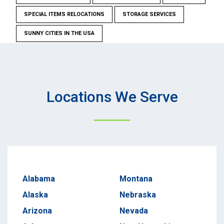
SPECIAL ITEMS RELOCATIONS
STORAGE SERVICES
SUNNY CITIES IN THE USA
Locations We Serve
Alabama
Montana
Alaska
Nebraska
Arizona
Nevada