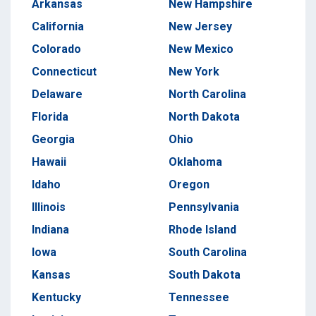
Arkansas
New Hampshire
California
New Jersey
Colorado
New Mexico
Connecticut
New York
Delaware
North Carolina
Florida
North Dakota
Georgia
Ohio
Hawaii
Oklahoma
Idaho
Oregon
Illinois
Pennsylvania
Indiana
Rhode Island
Iowa
South Carolina
Kansas
South Dakota
Kentucky
Tennessee