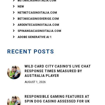
BET365CASINOITALIA.COM
NEW
NETBETCASINOITALIA.COM
BET365CASINOSVERIGE.COM
ARDENTECASINOITALIA.COM
SPINANGACASINOITALIA.COM
ADOBE GENERATIVE AI 1
RECENT POSTS
WILD CARD CITY CASINO'S LIVE CHAT
RESPONSE TIMES MEASURED BY
AUSTRALIA PLAYER
AUGUST 1, 2026
RESPONSIBLE GAMING FEATURES AT
SPIN DOG CASINO ASSESSED FOR UK