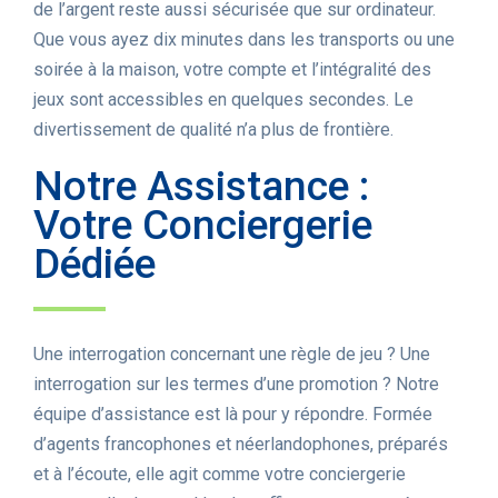
de l’argent reste aussi sécurisée que sur ordinateur.
Que vous ayez dix minutes dans les transports ou une
soirée à la maison, votre compte et l’intégralité des
jeux sont accessibles en quelques secondes. Le
divertissement de qualité n’a plus de frontière.
Notre Assistance :
Votre Conciergerie
Dédiée
Une interrogation concernant une règle de jeu ? Une
interrogation sur les termes d’une promotion ? Notre
équipe d’assistance est là pour y répondre. Formée
d’agents francophones et néerlandophones, préparés
et à l’écoute, elle agit comme votre conciergerie