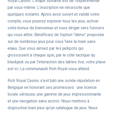
Royal Casino. L’étape suivante est de l’expérimenter
par vous-même. L’inscription ne nécessite que
quelques instants. Après avoir ouvert et validé votre
compte, vous pourrez explorer tous les jeux, activer
votre bonus de bienvenue et vous diriger vers l’univers
qui vous attire. Bénéficiez de l’option “démo” proposée
sur de nombreux jeux pour vous faire la main sans
enjeu. Que vous aimiez par les jackpots qui
grossissent à chaque spin, par le côté tactique du
blackjack ou par l’interaction des tables live, votre place
est ici. La communauté Rich Royal vous attend.
Rich Royal Casino s’est bâti une solide réputation en
Belgique en honorant ses promesses : une licence
locale sérieuse, une gamme de jeux impressionnante
et une navigation sans accroc. Nous mettons à
disposition bien plus qu’un catalogue de jeux. Nous