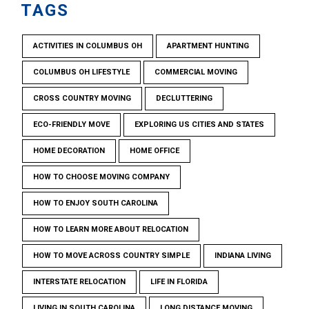
TAGS
ACTIVITIES IN COLUMBUS OH
APARTMENT HUNTING
COLUMBUS OH LIFESTYLE
COMMERCIAL MOVING
CROSS COUNTRY MOVING
DECLUTTERING
ECO-FRIENDLY MOVE
EXPLORING US CITIES AND STATES
HOME DECORATION
HOME OFFICE
HOW TO CHOOSE MOVING COMPANY
HOW TO ENJOY SOUTH CAROLINA
HOW TO LEARN MORE ABOUT RELOCATION
HOW TO MOVE ACROSS COUNTRY SIMPLE
INDIANA LIVING
INTERSTATE RELOCATION
LIFE IN FLORIDA
LIVING IN SOUTH CAROLINA
LONG DISTANCE MOVING