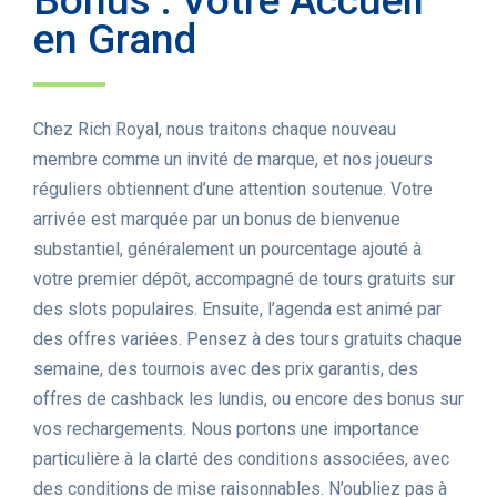
Bonus : Votre Accueil
en Grand
Chez Rich Royal, nous traitons chaque nouveau
membre comme un invité de marque, et nos joueurs
réguliers obtiennent d’une attention soutenue. Votre
arrivée est marquée par un bonus de bienvenue
substantiel, généralement un pourcentage ajouté à
votre premier dépôt, accompagné de tours gratuits sur
des slots populaires. Ensuite, l’agenda est animé par
des offres variées. Pensez à des tours gratuits chaque
semaine, des tournois avec des prix garantis, des
offres de cashback les lundis, ou encore des bonus sur
vos rechargements. Nous portons une importance
particulière à la clarté des conditions associées, avec
des conditions de mise raisonnables. N’oubliez pas à