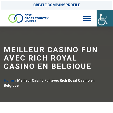
CREATE COMPANY PROFILE
Skip
to
content
MEILLEUR CASINO FUN
AVEC RICH ROYAL
CASINO EN BELGIQUE
Home
»
Meilleur Casino Fun avec Rich Royal Casino en
Belgique