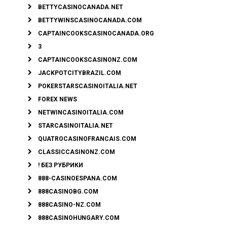
BETTYCASINOCANADA.NET
BETTYWINSCASINOCANADA.COM
CAPTAINCOOKSCASINOCANADA.ORG
3
CAPTAINCOOKSCASINONZ.COM
JACKPOTCITYBRAZIL.COM
POKERSTARSCASINOITALIA.NET
FOREX NEWS
NETWINCASINOITALIA.COM
STARCASINOITALIA.NET
QUATROCASINOFRANCAIS.COM
CLASSICCASINONZ.COM
! БЕЗ РУБРИКИ
888-CASINOESPANA.COM
888CASINOBG.COM
888CASINO-NZ.COM
888CASINOHUNGARY.COM