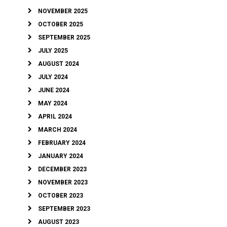
NOVEMBER 2025
OCTOBER 2025
SEPTEMBER 2025
JULY 2025
AUGUST 2024
JULY 2024
JUNE 2024
MAY 2024
APRIL 2024
MARCH 2024
FEBRUARY 2024
JANUARY 2024
DECEMBER 2023
NOVEMBER 2023
OCTOBER 2023
SEPTEMBER 2023
AUGUST 2023