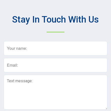
Stay In Touch With Us
Name
(Required)
Email
(Required)
Text
Message
(Required)