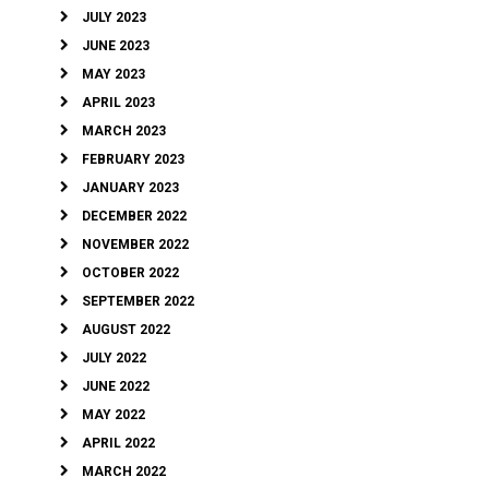
JULY 2023
JUNE 2023
MAY 2023
APRIL 2023
MARCH 2023
FEBRUARY 2023
JANUARY 2023
DECEMBER 2022
NOVEMBER 2022
OCTOBER 2022
SEPTEMBER 2022
AUGUST 2022
JULY 2022
JUNE 2022
MAY 2022
APRIL 2022
MARCH 2022