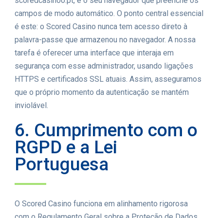
scoredcasinoo.pt, é o seu navegador que preenche os
campos de modo automático. O ponto central essencial
é este: o Scored Casino nunca tem acesso direto à
palavra-passe que armazenou no navegador. A nossa
tarefa é oferecer uma interface que interaja em
segurança com esse administrador, usando ligações
HTTPS e certificados SSL atuais. Assim, asseguramos
que o próprio momento da autenticação se mantém
inviolável.
6. Cumprimento com o
RGPD e a Lei
Portuguesa
O Scored Casino funciona em alinhamento rigorosa
com o Regulamento Geral sobre a Proteção de Dados