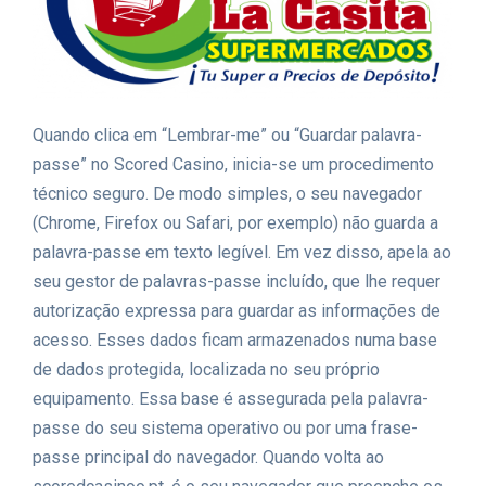
Quando clica em “Lembrar-me” ou “Guardar palavra-
passe” no Scored Casino, inicia-se um procedimento
técnico seguro. De modo simples, o seu navegador
(Chrome, Firefox ou Safari, por exemplo) não guarda a
palavra-passe em texto legível. Em vez disso, apela ao
seu gestor de palavras-passe incluído, que lhe requer
autorização expressa para guardar as informações de
acesso. Esses dados ficam armazenados numa base
de dados protegida, localizada no seu próprio
equipamento. Essa base é assegurada pela palavra-
passe do seu sistema operativo ou por uma frase-
passe principal do navegador. Quando volta ao