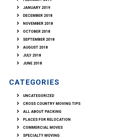
JANUARY 2019
DECEMBER 2018
NOVEMBER 2018
OCTOBER 2018
SEPTEMBER 2018
AUGUST 2018
JULY 2018
JUNE 2018
CATEGORIES
UNCATEGORIZED
CROSS COUNTRY MOVING TIPS
ALL ABOUT PACKING
PLACES FOR RELOCATION
COMMERCIAL MOVES
SPECIALTY MOVING