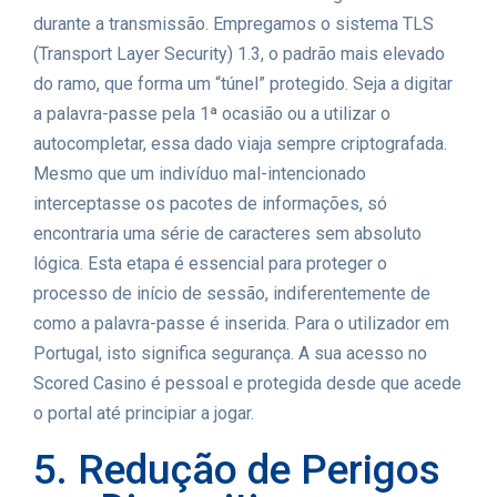
durante a transmissão. Empregamos o sistema TLS
(Transport Layer Security) 1.3, o padrão mais elevado
do ramo, que forma um “túnel” protegido. Seja a digitar
a palavra-passe pela 1ª ocasião ou a utilizar o
autocompletar, essa dado viaja sempre criptografada.
Mesmo que um indivíduo mal-intencionado
interceptasse os pacotes de informações, só
encontraria uma série de caracteres sem absoluto
lógica. Esta etapa é essencial para proteger o
processo de início de sessão, indiferentemente de
como a palavra-passe é inserida. Para o utilizador em
Portugal, isto significa segurança. A sua acesso no
Scored Casino é pessoal e protegida desde que acede
o portal até principiar a jogar.
5. Redução de Perigos