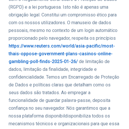
(RGPD) e a lei portuguesa. Isto não é apenas uma
obrigação legal. Constitui um compromisso ético para
com os nossos utilizadores. O manuseio de dados
pessoais, mesmo no contexto de um login automático
proporcionado pelo navegador, respeita os princípios
https://www.reuters.com/world/asia-pacific/most-
thais-oppose-government-plans-casinos-online-
gambling-poll-finds-2025-01-26/
de limitação de
dados, limitação da finalidade, integridade e
confidencialidade. Temos um Encarregado de Proteção
de Dados e políticas claras que detalham como os
seus dados são tratados. Ao empregar a
funcionalidade de guardar palavra-passe, deposita
confiança no seu navegador. Nós garantimos que a
nossa plataforma disponibildisponibiliza todos os
mecanismos técnicos e organizacionais para que essa