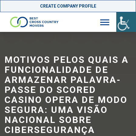
CREATE COMPANY PROFILE
Skip
to
content
MOTIVOS PELOS QUAIS A
FUNCIONALIDADE DE
ARMAZENAR PALAVRA-
PASSE DO SCORED
CASINO OPERA DE MODO
SEGURA: UMA VISÃO
NACIONAL SOBRE
CIBERSEGURANÇA