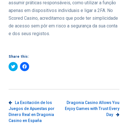
assumir práticas responsáveis, como utilizar a função
apenas em dispositivos individuais e ligar a 2FA. No
Scored Casino, acreditamos que pode ter simplicidade
de acesso sem pôr em risco a segurança da sua conta
e dos seus registos.
Share this:
Click
Click
to
to
share
share
on
on
Twitter
Facebook
(Opens
(Opens
in
in
new
new
window)
window)
Post
La Excitación de los
Dragonia Casino Allows You
Juegos de Apuestas por
Enjoy Games with Trust Every
navigation
Dinero Real en Dragonia
Day
Casino en España