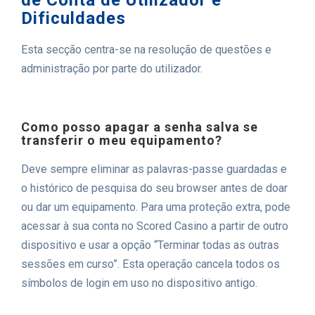
de Conta de Utilizador e
Dificuldades
Esta secção centra-se na resolução de questões e
administração por parte do utilizador.
Como posso apagar a senha salva se
transferir o meu equipamento?
Deve sempre eliminar as palavras-passe guardadas e
o histórico de pesquisa do seu browser antes de doar
ou dar um equipamento. Para uma proteção extra, pode
acessar à sua conta no Scored Casino a partir de outro
dispositivo e usar a opção “Terminar todas as outras
sessões em curso”. Esta operação cancela todos os
símbolos de login em uso no dispositivo antigo.