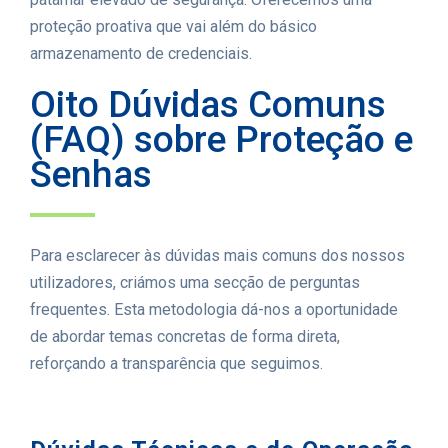
proteção proativa que vai além do básico
armazenamento de credenciais.
Oito Dúvidas Comuns
(FAQ) sobre Proteção e
Senhas
Para esclarecer às dúvidas mais comuns dos nossos
utilizadores, criámos uma secção de perguntas
frequentes. Esta metodologia dá-nos a oportunidade
de abordar temas concretas de forma direta,
reforçando a transparência que seguimos.