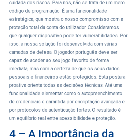
cuidada dos riscos. Para nós, não se trata de um mero
código de programação. É uma funcionalidade
estratégica, que mostra o nosso compromisso com a
proteção total da conta do utilizador. Consideramos
que qualquer dispositivo pode ter vulnerabilidades. Por
isso, a nossa solução foi desenvolvida com várias
camadas de defesa. O jogador português deve ser
capaz de aceder ao seu jogo favorito de forma
imediata, mas com a certeza de que os seus dados
pessoais e financeiros estão protegidos. Esta postura
proativa orienta todas as decisões técnicas. Até uma
funcionalidade elementar como o autopreenchimento
de credenciais é garantida por encriptação avançada e
por protocolos de autenticação fortes. O resultado é
um equilíbrio real entre acessibilidade e proteção.
4 – A Importância da