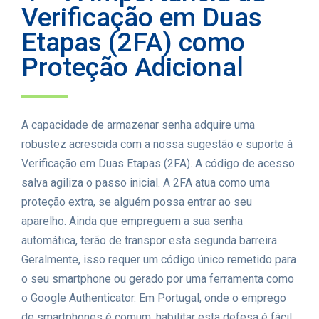
Verificação em Duas
Etapas (2FA) como
Proteção Adicional
A capacidade de armazenar senha adquire uma
robustez acrescida com a nossa sugestão e suporte à
Verificação em Duas Etapas (2FA). A código de acesso
salva agiliza o passo inicial. A 2FA atua como uma
proteção extra, se alguém possa entrar ao seu
aparelho. Ainda que empreguem a sua senha
automática, terão de transpor esta segunda barreira.
Geralmente, isso requer um código único remetido para
o seu smartphone ou gerado por uma ferramenta como
o Google Authenticator. Em Portugal, onde o emprego
de smartphones é comum, habilitar esta defesa é fácil