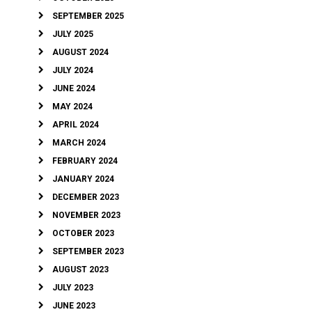
SEPTEMBER 2025
JULY 2025
AUGUST 2024
JULY 2024
JUNE 2024
MAY 2024
APRIL 2024
MARCH 2024
FEBRUARY 2024
JANUARY 2024
DECEMBER 2023
NOVEMBER 2023
OCTOBER 2023
SEPTEMBER 2023
AUGUST 2023
JULY 2023
JUNE 2023