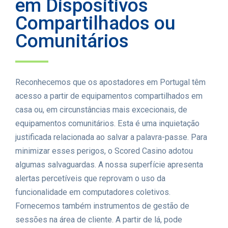
em Dispositivos
Compartilhados ou
Comunitários
Reconhecemos que os apostadores em Portugal têm
acesso a partir de equipamentos compartilhados em
casa ou, em circunstâncias mais excecionais, de
equipamentos comunitários. Esta é uma inquietação
justificada relacionada ao salvar a palavra-passe. Para
minimizar esses perigos, o Scored Casino adotou
algumas salvaguardas. A nossa superfície apresenta
alertas percetíveis que reprovam o uso da
funcionalidade em computadores coletivos.
Fornecemos também instrumentos de gestão de
sessões na área de cliente. A partir de lá, pode