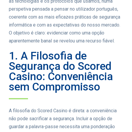
as tecnologias e os protocolos que usamos, numa
perspetiva pensada a pensar no utilizador português,
coerente com as mais eficazes práticas de segurança
informática e com as expectativas do nosso mercado.
O objetivo é claro: evidenciar como uma opção
aparentemente banal se revelou uma recurso fiável.
1. A Filosofia de
Segurança do Scored
Casino: Conveniência
sem Compromisso
A filosofia do Scored Casino é direta: a conveniência
não pode sacrificar a segurança. Incluir a opção de
guardar a palavra-passe necessita uma ponderação