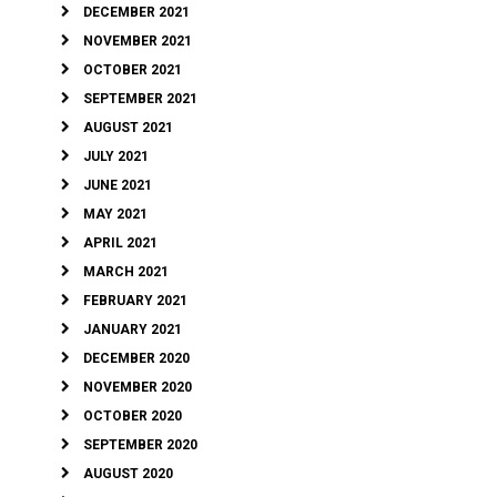
DECEMBER 2021
NOVEMBER 2021
OCTOBER 2021
SEPTEMBER 2021
AUGUST 2021
JULY 2021
JUNE 2021
MAY 2021
APRIL 2021
MARCH 2021
FEBRUARY 2021
JANUARY 2021
DECEMBER 2020
NOVEMBER 2020
OCTOBER 2020
SEPTEMBER 2020
AUGUST 2020