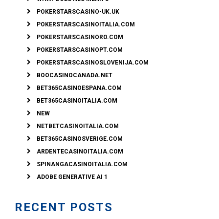
POKERSTARSCASINO-UK.UK
POKERSTARSCASINOITALIA.COM
POKERSTARSCASINORO.COM
POKERSTARSCASINOPT.COM
POKERSTARSCASINOSLOVENIJA.COM
BOOCASINOCANADA.NET
BET365CASINOESPANA.COM
BET365CASINOITALIA.COM
NEW
NETBETCASINOITALIA.COM
BET365CASINOSVERIGE.COM
ARDENTECASINOITALIA.COM
SPINANGACASINOITALIA.COM
ADOBE GENERATIVE AI 1
RECENT POSTS