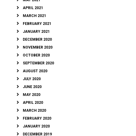
MAY 2021
APRIL 2021
MARCH 2021
FEBRUARY 2021
JANUARY 2021
DECEMBER 2020
NOVEMBER 2020
OCTOBER 2020
SEPTEMBER 2020
AUGUST 2020
JULY 2020
JUNE 2020
MAY 2020
APRIL 2020
MARCH 2020
FEBRUARY 2020
JANUARY 2020
DECEMBER 2019