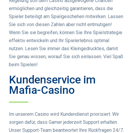
Regelung soll dem Casino ausgewogene Chancen
ermöglichen und gleichzeitig garantieren, dass die
Spieler beteiligt am Spielgeschehen mitwirken. Lassen
Sie sich von diesen Zahlen aber nicht entmutigen!
Wenn Sie sie begreifen, können Sie Ihre Spielstrategie
effektiv entwickeln und Ihr Spielerlebnis optimal
nutzen. Lesen Sie immer das Kleingedrucktes, damit
Sie genau wissen, worauf Sie sich einlassen. Viel Spaß
beim Spielen!
Kundenservice im
Mafia-Casino
Im unserem Casino wird Kundendienst priorisiert. Wir
sorgen dafür, dass Gamer jederzeit Support erhalten.
Unser Support-Team beantwortet Ihre Rückfragen 24/7.