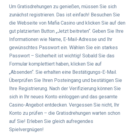
Um Gratisdrehungen zu genießen, müssen Sie sich
zunächst registrieren. Das ist einfach! Besuchen Sie
die Webseite von Mafia Casino und klicken Sie auf den
gut platzierten Button „Jetzt beitreten“. Geben Sie Ihre
Informationen wie Name, E-Mail-Adresse und Ihr
gewünschtes Passwort ein. Wählen Sie ein starkes
Passwort – Sicherheit ist wichtig! Sobald Sie das
Formular komplettiert haben, klicken Sie auf
„Absenden“. Sie erhalten eine Bestätigungs-E-Mail.
Überprüfen Sie Ihren Posteingang und bestätigen Sie
Ihre Registrierung. Nach der Verifizierung können Sie
sich in Ihr neues Konto einloggen und das gesamte
Casino-Angebot entdecken. Vergessen Sie nicht, Ihr
Konto zu prüfen – die Gratisdrehungen warten schon
auf Sie! Erleben Sie gleich aufregendes
Spielvergnügen!