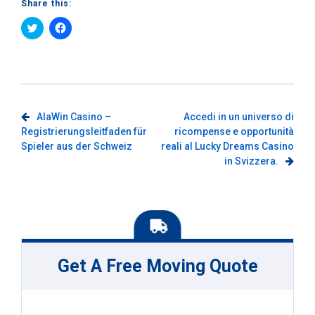
Share this:
Click
Click
to
to
share
share
on
on
Twitter
Facebook
(Opens
(Opens
in
in
new
new
window)
window)
Post
AlaWin Casino –
Accedi in un universo di
Registrierungsleitfaden für
ricompense e opportunità
navigation
Spieler aus der Schweiz
reali al Lucky Dreams Casino
in Svizzera.
Get A Free Moving Quote