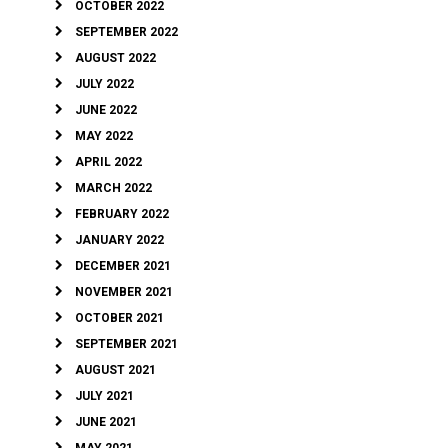
OCTOBER 2022
SEPTEMBER 2022
AUGUST 2022
JULY 2022
JUNE 2022
MAY 2022
APRIL 2022
MARCH 2022
FEBRUARY 2022
JANUARY 2022
DECEMBER 2021
NOVEMBER 2021
OCTOBER 2021
SEPTEMBER 2021
AUGUST 2021
JULY 2021
JUNE 2021