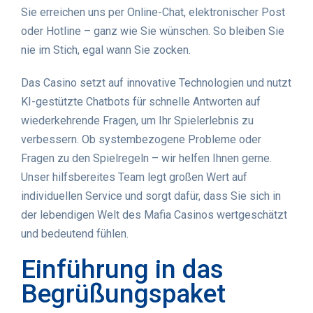
Sie erreichen uns per Online-Chat, elektronischer Post
oder Hotline – ganz wie Sie wünschen. So bleiben Sie
nie im Stich, egal wann Sie zocken.
Das Casino setzt auf innovative Technologien und nutzt
KI-gestützte Chatbots für schnelle Antworten auf
wiederkehrende Fragen, um Ihr Spielerlebnis zu
verbessern. Ob systembezogene Probleme oder
Fragen zu den Spielregeln – wir helfen Ihnen gerne.
Unser hilfsbereites Team legt großen Wert auf
individuellen Service und sorgt dafür, dass Sie sich in
der lebendigen Welt des Mafia Casinos wertgeschätzt
und bedeutend fühlen.
Einführung in das
Begrüßungspaket