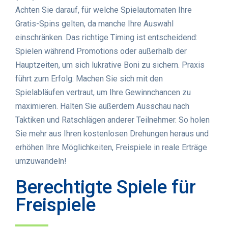
Achten Sie darauf, für welche Spielautomaten Ihre
Gratis-Spins gelten, da manche Ihre Auswahl
einschränken. Das richtige Timing ist entscheidend:
Spielen während Promotions oder außerhalb der
Hauptzeiten, um sich lukrative Boni zu sichern. Praxis
führt zum Erfolg: Machen Sie sich mit den
Spielabläufen vertraut, um Ihre Gewinnchancen zu
maximieren. Halten Sie außerdem Ausschau nach
Taktiken und Ratschlägen anderer Teilnehmer. So holen
Sie mehr aus Ihren kostenlosen Drehungen heraus und
erhöhen Ihre Möglichkeiten, Freispiele in reale Erträge
umzuwandeln!
Berechtigte Spiele für
Freispiele