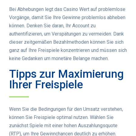
Bei Abhebungen legt das Casino Wert auf problemlose
Vorgänge, damit Sie Ihre Gewinne problemlos abheben
können. Denken Sie daran, Ihr Account zu
authentifizieren, um Verspätungen zu vermeiden. Dank
dieser zeitgemäßen Bezahlmethoden können Sie sich
ganz auf Ihre Freispiele konzentrieren und müssen sich
keine Gedanken um monetäre Belange machen.
Tipps zur Maximierung
Ihrer Freispiele
Wenn Sie die Bedingungen für den Umsatz verstehen,
können Sie Freispiele optimal nutzen. Wählen Sie
zunächst Spiele mit einer hohen Auszahlungsquote
(RTP), um Ihre Gewinnchancen deutlich zu erhöhen.