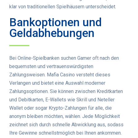
klar von traditionellen Spielhäusern unterscheidet.
Bankoptionen und
Geldabhebungen
Bei Online-Spielbanken suchen Gamer oft nach den
bequemsten und vertrauenswürdigsten
Zahlungsweisen. Mafia Casino versteht dieses
Verlangen und bietet eine Auswahl moderner
Zahlungsoptionen. Sie können zwischen Kreditkarten
und Debitkarten, E-Wallets wie Skrill und Neteller
Wallet oder sogar Krypto-Zahlungen für alle, die
anonym bleiben möchten, wählen. Jede Möglichkeit
zeichnet sich durch schnelle Abwicklung aus, sodass
Ihre Gewinne schnellstmöglich bei Ihnen ankommen.