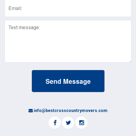
Email
(Required)
Text
Message
(Required)
info@bestcrosscountrymovers.com