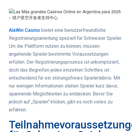
AlaWin Casino
bietet eine benutzerfreundliche
Registrierungsanleitung speziell für Schweizer Spieler.
Um die Plattform nutzen zu können, müssen
angehende Spieler bestimmte Voraussetzungen
erfüllen. Der Registrierungsprozess ist unkompliziert,
doch das Begreifen jedes einzelnen Schrittes ist
entscheidend für ein störungsfreies Spielerlebnis. Mit
nur wenigen Informationen stehen Spieler kurz davor,
spannende Möglichkeiten zu entdecken. Bevor Sie
jedoch auf „Spielen“ klicken, gibt es noch vieles zu
erfahren.
Teilnahmevoraussetzung