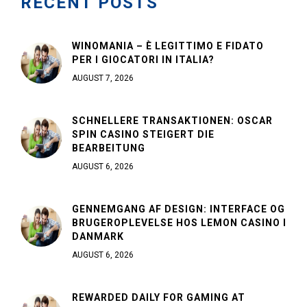
RECENT POSTS
WINOMANIA – È LEGITTIMO E FIDATO
PER I GIOCATORI IN ITALIA?
AUGUST 7, 2026
SCHNELLERE TRANSAKTIONEN: OSCAR
SPIN CASINO STEIGERT DIE
BEARBEITUNG
AUGUST 6, 2026
GENNEMGANG AF DESIGN: INTERFACE OG
BRUGEROPLEVELSE HOS LEMON CASINO I
DANMARK
AUGUST 6, 2026
REWARDED DAILY FOR GAMING AT