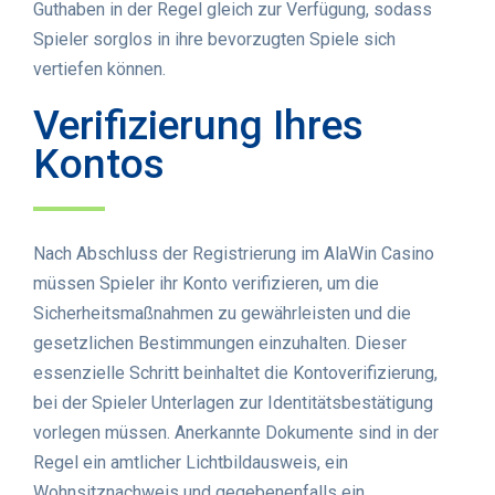
Guthaben in der Regel gleich zur Verfügung, sodass
Spieler sorglos in ihre bevorzugten Spiele sich
vertiefen können.
Verifizierung Ihres
Kontos
Nach Abschluss der Registrierung im AlaWin Casino
müssen Spieler ihr Konto verifizieren, um die
Sicherheitsmaßnahmen zu gewährleisten und die
gesetzlichen Bestimmungen einzuhalten. Dieser
essenzielle Schritt beinhaltet die Kontoverifizierung,
bei der Spieler Unterlagen zur Identitätsbestätigung
vorlegen müssen. Anerkannte Dokumente sind in der
Regel ein amtlicher Lichtbildausweis, ein
Wohnsitznachweis und gegebenenfalls ein