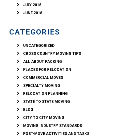
JULY 2018
JUNE 2018
CATEGORIES
UNCATEGORIZED
CROSS COUNTRY MOVING TIPS
ALL ABOUT PACKING
PLACES FOR RELOCATION
COMMERCIAL MOVES
SPECIALTY MOVING
RELOCATION PLANNING
STATE TO STATE MOVING
BLOG
CITY TO CITY MOVING
MOVING INDUSTRY STANDARDS
POST-MOVE ACTIVITIES AND TASKS