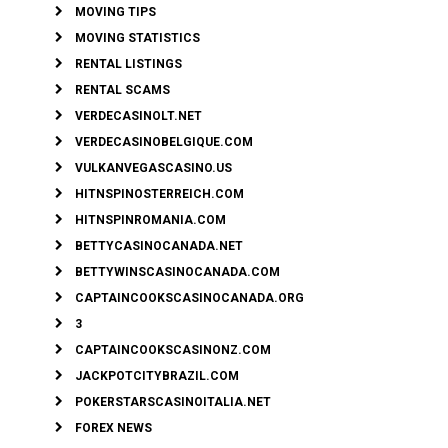
MOVING TIPS
MOVING STATISTICS
RENTAL LISTINGS
RENTAL SCAMS
VERDECASINOLT.NET
VERDECASINOBELGIQUE.COM
VULKANVEGASCASINO.US
HITNSPINOSTERREICH.COM
HITNSPINROMANIA.COM
BETTYCASINOCANADA.NET
BETTYWINSCASINOCANADA.COM
CAPTAINCOOKSCASINOCANADA.ORG
3
CAPTAINCOOKSCASINONZ.COM
JACKPOTCITYBRAZIL.COM
POKERSTARSCASINOITALIA.NET
FOREX NEWS