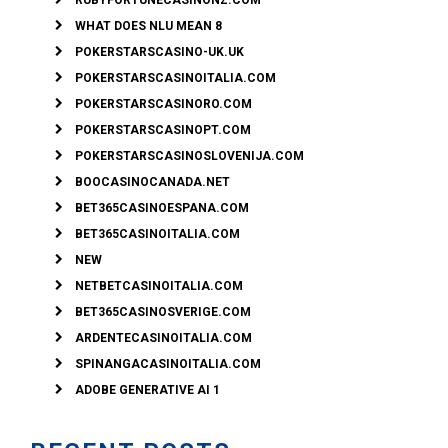
RUBYFORTUNECASINONZ.COM
WHAT DOES NLU MEAN 8
POKERSTARSCASINO-UK.UK
POKERSTARSCASINOITALIA.COM
POKERSTARSCASINORO.COM
POKERSTARSCASINOPT.COM
POKERSTARSCASINOSLOVENIJA.COM
BOOCASINOCANADA.NET
BET365CASINOESPANA.COM
BET365CASINOITALIA.COM
NEW
NETBETCASINOITALIA.COM
BET365CASINOSVERIGE.COM
ARDENTECASINOITALIA.COM
SPINANGACASINOITALIA.COM
ADOBE GENERATIVE AI 1