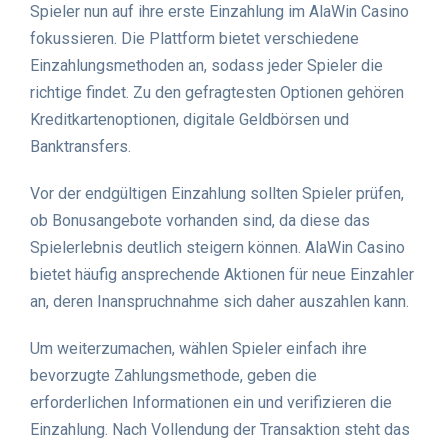
Spieler nun auf ihre erste Einzahlung im AlaWin Casino
fokussieren. Die Plattform bietet verschiedene
Einzahlungsmethoden an, sodass jeder Spieler die
richtige findet. Zu den gefragtesten Optionen gehören
Kreditkartenoptionen, digitale Geldbörsen und
Banktransfers.
Vor der endgültigen Einzahlung sollten Spieler prüfen,
ob Bonusangebote vorhanden sind, da diese das
Spielerlebnis deutlich steigern können. AlaWin Casino
bietet häufig ansprechende Aktionen für neue Einzahler
an, deren Inanspruchnahme sich daher auszahlen kann.
Um weiterzumachen, wählen Spieler einfach ihre
bevorzugte Zahlungsmethode, geben die
erforderlichen Informationen ein und verifizieren die
Einzahlung. Nach Vollendung der Transaktion steht das