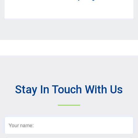
Stay In Touch With Us
Name
(Required)