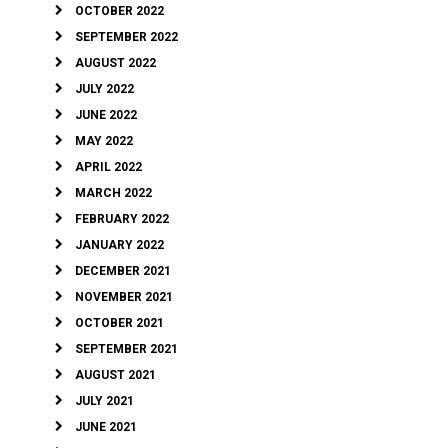
OCTOBER 2022
SEPTEMBER 2022
AUGUST 2022
JULY 2022
JUNE 2022
MAY 2022
APRIL 2022
MARCH 2022
FEBRUARY 2022
JANUARY 2022
DECEMBER 2021
NOVEMBER 2021
OCTOBER 2021
SEPTEMBER 2021
AUGUST 2021
JULY 2021
JUNE 2021