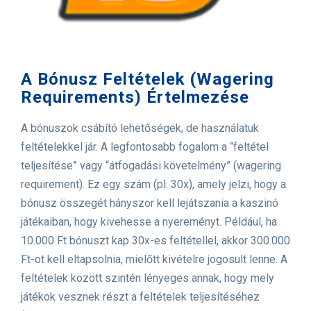
A Bónusz Feltételek (Wagering
Requirements) Értelmezése
A bónuszok csábító lehetőségek, de használatuk
feltételekkel jár. A legfontosabb fogalom a “feltétel
teljesítése” vagy “átfogadási követelmény” (wagering
requirement). Ez egy szám (pl. 30x), amely jelzi, hogy a
bónusz összegét hányszor kell lejátszania a kaszinó
játékaiban, hogy kivehesse a nyereményt. Például, ha
10.000 Ft bónuszt kap 30x-es feltétellel, akkor 300.000
Ft-ot kell eltapsolnia, mielőtt kivételre jogosult lenne. A
feltételek között szintén lényeges annak, hogy mely
játékok vesznek részt a feltételek teljesítéséhez