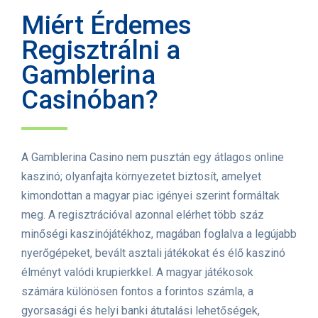
Miért Érdemes
Regisztrálni a
Gamblerina
Casinóban?
A Gamblerina Casino nem pusztán egy átlagos online
kaszinó; olyanfajta környezetet biztosít, amelyet
kimondottan a magyar piac igényei szerint formáltak
meg. A regisztrációval azonnal elérhet több száz
minőségi kaszinójátékhoz, magában foglalva a legújabb
nyerőgépeket, bevált asztali játékokat és élő kaszinó
élményt valódi krupierkkel. A magyar játékosok
számára különösen fontos a forintos számla, a
gyorsasági és helyi banki átutalási lehetőségek,