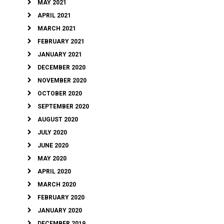
MAY 2021
APRIL 2021
MARCH 2021
FEBRUARY 2021
JANUARY 2021
DECEMBER 2020
NOVEMBER 2020
OCTOBER 2020
SEPTEMBER 2020
AUGUST 2020
JULY 2020
JUNE 2020
MAY 2020
APRIL 2020
MARCH 2020
FEBRUARY 2020
JANUARY 2020
DECEMBER 2019