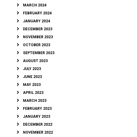
MARCH 2024
FEBRUARY 2024
JANUARY 2024
DECEMBER 2023
NOVEMBER 2023
OCTOBER 2023
SEPTEMBER 2023
AUGUST 2023
JULY 2023
JUNE 2023
MAY 2023
APRIL 2023
MARCH 2023
FEBRUARY 2023
JANUARY 2023
DECEMBER 2022
NOVEMBER 2022