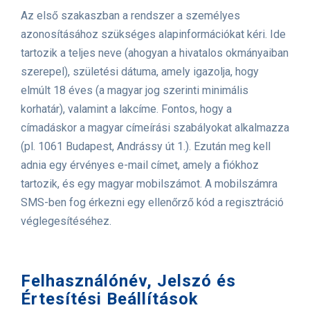
Az első szakaszban a rendszer a személyes
azonosításához szükséges alapinformációkat kéri. Ide
tartozik a teljes neve (ahogyan a hivatalos okmányaiban
szerepel), születési dátuma, amely igazolja, hogy
elmúlt 18 éves (a magyar jog szerinti minimális
korhatár), valamint a lakcíme. Fontos, hogy a
címadáskor a magyar címeírási szabályokat alkalmazza
(pl. 1061 Budapest, Andrássy út 1.). Ezután meg kell
adnia egy érvényes e-mail címet, amely a fiókhoz
tartozik, és egy magyar mobilszámot. A mobilszámra
SMS-ben fog érkezni egy ellenőrző kód a regisztráció
véglegesítéséhez.
Felhasználónév, Jelszó és
Értesítési Beállítások