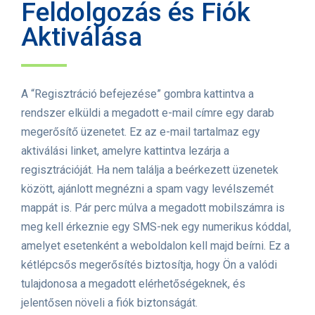
Feldolgozás és Fiók
Aktiválása
A “Regisztráció befejezése” gombra kattintva a
rendszer elküldi a megadott e-mail címre egy darab
megerősítő üzenetet. Ez az e-mail tartalmaz egy
aktiválási linket, amelyre kattintva lezárja a
regisztrációját. Ha nem találja a beérkezett üzenetek
között, ajánlott megnézni a spam vagy levélszemét
mappát is. Pár perc múlva a megadott mobilszámra is
meg kell érkeznie egy SMS-nek egy numerikus kóddal,
amelyet esetenként a weboldalon kell majd beírni. Ez a
kétlépcsős megerősítés biztosítja, hogy Ön a valódi
tulajdonosa a megadott elérhetőségeknek, és
jelentősen növeli a fiók biztonságát.