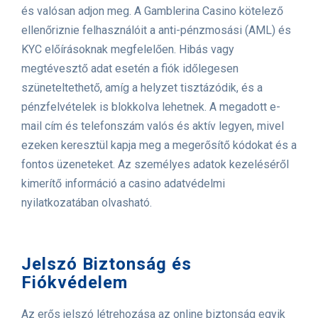
és valósan adjon meg. A Gamblerina Casino kötelező
ellenőriznie felhasználóit a anti-pénzmosási (AML) és
KYC előírásoknak megfelelően. Hibás vagy
megtévesztő adat esetén a fiók időlegesen
szüneteltethető, amíg a helyzet tisztázódik, és a
pénzfelvételek is blokkolva lehetnek. A megadott e-
mail cím és telefonszám valós és aktív legyen, mivel
ezeken keresztül kapja meg a megerősítő kódokat és a
fontos üzeneteket. Az személyes adatok kezeléséről
kimerítő információ a casino adatvédelmi
nyilatkozatában olvasható.
Jelszó Biztonság és
Fiókvédelem
Az erős jelszó létrehozása az online biztonság egyik