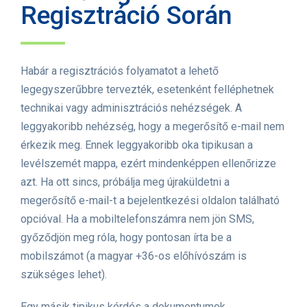
Regisztráció Során
Habár a regisztrációs folyamatot a lehető
legegyszerűbbre tervezték, esetenként felléphetnek
technikai vagy adminisztrációs nehézségek. A
leggyakoribb nehézség, hogy a megerősítő e-mail nem
érkezik meg. Ennek leggyakoribb oka tipikusan a
levélszemét mappa, ezért mindenképpen ellenőrizze
azt. Ha ott sincs, próbálja meg újraküldetni a
megerősítő e-mail-t a bejelentkezési oldalon található
opcióval. Ha a mobiltelefonszámra nem jön SMS,
győződjön meg róla, hogy pontosan írta be a
mobilszámot (a magyar +36-os előhívószám is
szükséges lehet).
Egy másik tipikus kérdés a dokumentumok