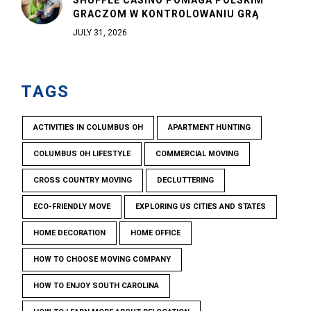
SHUFFLE CASINO POMAGA POLSKIM
GRACZOM W KONTROLOWANIU GRĄ
JULY 31, 2026
TAGS
ACTIVITIES IN COLUMBUS OH
APARTMENT HUNTING
COLUMBUS OH LIFESTYLE
COMMERCIAL MOVING
CROSS COUNTRY MOVING
DECLUTTERING
ECO-FRIENDLY MOVE
EXPLORING US CITIES AND STATES
HOME DECORATION
HOME OFFICE
HOW TO CHOOSE MOVING COMPANY
HOW TO ENJOY SOUTH CAROLINA