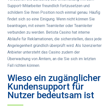
Support-Mitarbeiter freundlich fortzusetzen und
schildern Sie Ihren Position noch einmal genau. Häufig
findet sich so eine Einigung. Wenn nicht können Sie
beantragen, mit einem Teamleiter oder Teamleiter
verbunden zu werden. Betista Casino hat interne
Abläufe für Reklamationen, die sicherstellen, dass jede
Angelegenheit gründlich überprüft wird. Als lizenzierter
Anbieter untersteht das Casino zudem der
Überwachung von Ämtern, an die Sie sich im letzten
Fall richten können.
Wieso ein zugänglicher
Kundensupport für
Nutzer bedeutsam ist