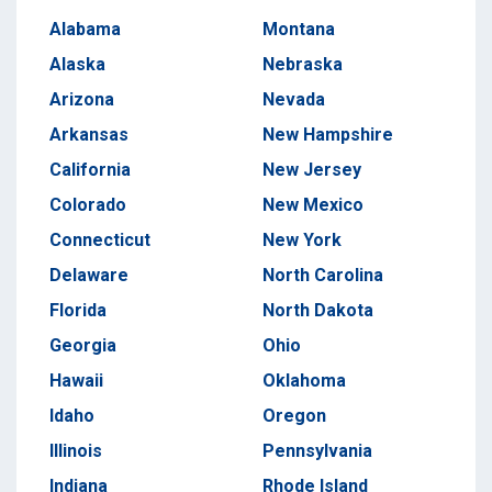
Alabama
Montana
Alaska
Nebraska
Arizona
Nevada
Arkansas
New Hampshire
California
New Jersey
Colorado
New Mexico
Connecticut
New York
Delaware
North Carolina
Florida
North Dakota
Georgia
Ohio
Hawaii
Oklahoma
Idaho
Oregon
Illinois
Pennsylvania
Indiana
Rhode Island