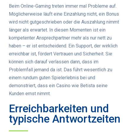
Beim Online-Gaming treten immer mal Probleme auf.
Möglicherweise läuft eine Einzahlung nicht, ein Bonus
wird nicht gutgeschrieben oder die Auszahlung nimmt
länger als erwartet. In diesen Momenten ist ein
kompetenter Ansprechpartner mehr als nur nett zu
haben – er ist entscheidend. Ein Support, der wirklich
erreichbar ist, fördert Vertrauen und Sicherheit. Sie
können sich darauf verlassen dann, dass im
Problemfall jemand da ist. Das führt wesentlich zu
einem rundum guten Spielerlebnis bei und
demonstriert, dass ein Casino wie Betista seine
Kunden ernst nimmt.
Erreichbarkeiten und
typische Antwortzeiten