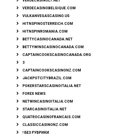
VERDECASINOLT.NET
VERDECASINOBELGIQUE.COM
VULKANVEGASCASINO.US
HITNSPINOSTERREICH.COM
HITNSPINROMANIA.COM
BETTYCASINOCANADA.NET
BETTYWINSCASINOCANADA.COM
CAPTAINCOOKSCASINOCANADA.ORG
3
CAPTAINCOOKSCASINONZ.COM
JACKPOTCITYBRAZIL.COM
POKERSTARSCASINOITALIA.NET
FOREX NEWS
NETWINCASINOITALIA.COM
STARCASINOITALIA.NET
QUATROCASINOFRANCAIS.COM
CLASSICCASINONZ.COM
! БЕЗ РУБРИКИ