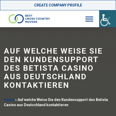
CREATE COMPANY PROFILE
Skip
to
content
AUF WELCHE WEISE SIE
DEN KUNDENSUPPORT
DES BETISTA CASINO
AUS DEUTSCHLAND
KONTAKTIEREN
Home
»
Auf welche Weise Sie den Kundensupport des Betista
Casino aus Deutschland kontaktieren