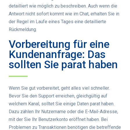
detailliert wie möglich zu beschreiben. Auch wenn die
Antwort nicht sofort kommt wie im Chat, erhalten Sie in
der Regel im Laufe eines Tages eine detaillierte
Rückmeldung.
Vorbereitung für eine
Kundenanfrage: Das
sollten Sie parat haben
Wenn Sie gut vorbereitet, geht alles viel schneller.
Bevor Sie den Support erreichen, gleichgültig auf
welchem Kanal, solltet Sie einige Daten parat haben.
Dazu zählen Ihr Nutzername oder die E-Mail-Adresse,
mit der Sie Ihr Benutzerkonto eröffnet haben. Bei
Problemen zu Transaktionen benötigen die betreffende