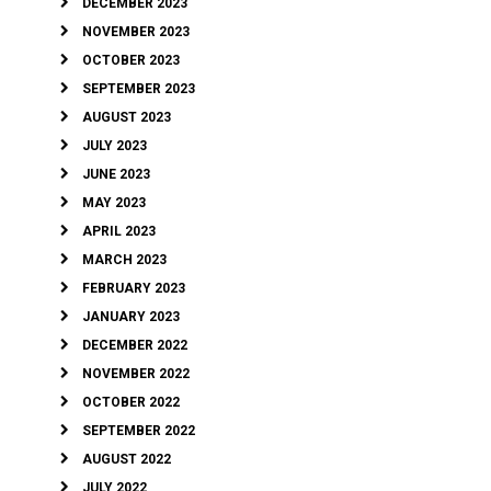
DECEMBER 2023
NOVEMBER 2023
OCTOBER 2023
SEPTEMBER 2023
AUGUST 2023
JULY 2023
JUNE 2023
MAY 2023
APRIL 2023
MARCH 2023
FEBRUARY 2023
JANUARY 2023
DECEMBER 2022
NOVEMBER 2022
OCTOBER 2022
SEPTEMBER 2022
AUGUST 2022
JULY 2022