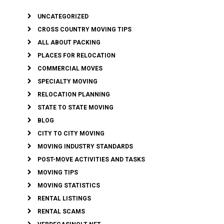
UNCATEGORIZED
CROSS COUNTRY MOVING TIPS
ALL ABOUT PACKING
PLACES FOR RELOCATION
COMMERCIAL MOVES
SPECIALTY MOVING
RELOCATION PLANNING
STATE TO STATE MOVING
BLOG
CITY TO CITY MOVING
MOVING INDUSTRY STANDARDS
POST-MOVE ACTIVITIES AND TASKS
MOVING TIPS
MOVING STATISTICS
RENTAL LISTINGS
RENTAL SCAMS