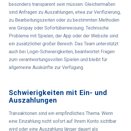
besonders transparent sein müssen. Gleichermaßen
sind Anfragen zu Auszahlungen, etwa zur Verifizierung,
zu Bearbeitungszeiten oder zu bestimmten Methoden
wie Giropay oder Sofortüberweisung. Technische
Probleme mit Spielen, der App oder der Website sind
ein zusätzlicher großer Bereich. Das Team unterstützt
auch bei Login-Schwierigkeiten, beantwortet Fragen
zum verantwortungsvollen Spielen und bleibt für
allgemeine Auskünfte zur Verfügung.
Schwierigkeiten mit Ein- und
Auszahlungen
Transaktionen sind ein empfindliches Thema. Wenn
eine Einzahlung nicht sofort auf Ihrem Konto sichtbar
wird oder eine Auszahlung länger dauert als