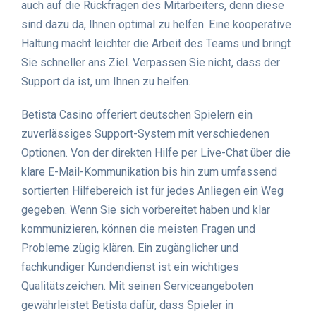
auch auf die Rückfragen des Mitarbeiters, denn diese
sind dazu da, Ihnen optimal zu helfen. Eine kooperative
Haltung macht leichter die Arbeit des Teams und bringt
Sie schneller ans Ziel. Verpassen Sie nicht, dass der
Support da ist, um Ihnen zu helfen.
Betista Casino offeriert deutschen Spielern ein
zuverlässiges Support-System mit verschiedenen
Optionen. Von der direkten Hilfe per Live-Chat über die
klare E-Mail-Kommunikation bis hin zum umfassend
sortierten Hilfebereich ist für jedes Anliegen ein Weg
gegeben. Wenn Sie sich vorbereitet haben und klar
kommunizieren, können die meisten Fragen und
Probleme zügig klären. Ein zugänglicher und
fachkundiger Kundendienst ist ein wichtiges
Qualitätszeichen. Mit seinen Serviceangeboten
gewährleistet Betista dafür, dass Spieler in