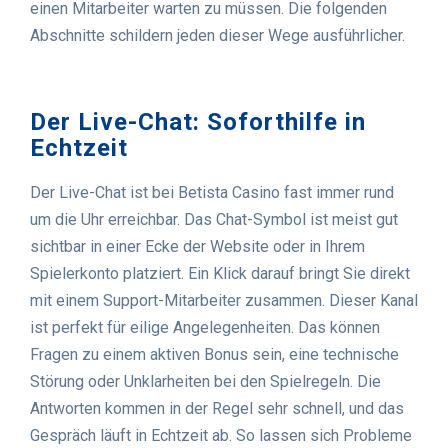
einen Mitarbeiter warten zu müssen. Die folgenden
Abschnitte schildern jeden dieser Wege ausführlicher.
Der Live-Chat: Soforthilfe in
Echtzeit
Der Live-Chat ist bei Betista Casino fast immer rund
um die Uhr erreichbar. Das Chat-Symbol ist meist gut
sichtbar in einer Ecke der Website oder in Ihrem
Spielerkonto platziert. Ein Klick darauf bringt Sie direkt
mit einem Support-Mitarbeiter zusammen. Dieser Kanal
ist perfekt für eilige Angelegenheiten. Das können
Fragen zu einem aktiven Bonus sein, eine technische
Störung oder Unklarheiten bei den Spielregeln. Die
Antworten kommen in der Regel sehr schnell, und das
Gespräch läuft in Echtzeit ab. So lassen sich Probleme