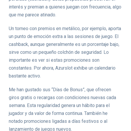
interés y premian a quienes juegan con frecuencia, algo
que me parece atinado.
Un torneo con premios en metálico, por ejemplo, aporta
un punto de emoción extra a las sesiones de juego. El
cashback, aunque generalmente es un porcentaje bajo,
sirve como un pequeño colchón de seguridad. Lo
importante es ver si estas promociones son
constantes. Por ahora, Azurslot exhibe un calendario
bastante activo.
Me han gustado sus “Días de Bonus”, que ofrecen
giros gratis o recargas con condiciones nuevas cada
semana. Esta regularidad genera un hábito para el
jugador y da valor de forma continua. También he
notado promociones ligadas a días festivos o al
lanzamiento de juegos nuevos.