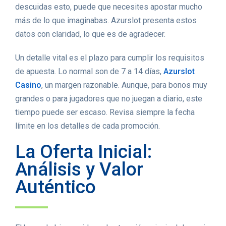
descuidas esto, puede que necesites apostar mucho
más de lo que imaginabas. Azurslot presenta estos
datos con claridad, lo que es de agradecer.
Un detalle vital es el plazo para cumplir los requisitos
de apuesta. Lo normal son de 7 a 14 días,
Azurslot
Casino
, un margen razonable. Aunque, para bonos muy
grandes o para jugadores que no juegan a diario, este
tiempo puede ser escaso. Revisa siempre la fecha
límite en los detalles de cada promoción.
La Oferta Inicial:
Análisis y Valor
Auténtico