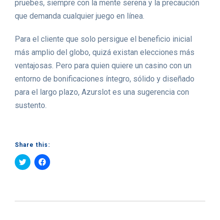
pruebes, siempre con la mente serena y la precaución
que demanda cualquier juego en línea.
Para el cliente que solo persigue el beneficio inicial
más amplio del globo, quizá existan elecciones más
ventajosas. Pero para quien quiere un casino con un
entorno de bonificaciones íntegro, sólido y diseñado
para el largo plazo, Azurslot es una sugerencia con
sustento.
Share this:
Click
Click
to
to
share
share
on
on
Twitter
Facebook
(Opens
(Opens
in
in
new
new
window)
window)