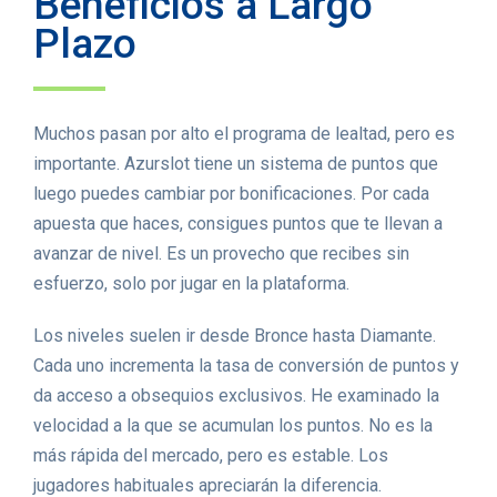
Beneficios a Largo
Plazo
Muchos pasan por alto el programa de lealtad, pero es
importante. Azurslot tiene un sistema de puntos que
luego puedes cambiar por bonificaciones. Por cada
apuesta que haces, consigues puntos que te llevan a
avanzar de nivel. Es un provecho que recibes sin
esfuerzo, solo por jugar en la plataforma.
Los niveles suelen ir desde Bronce hasta Diamante.
Cada uno incrementa la tasa de conversión de puntos y
da acceso a obsequios exclusivos. He examinado la
velocidad a la que se acumulan los puntos. No es la
más rápida del mercado, pero es estable. Los
jugadores habituales apreciarán la diferencia.