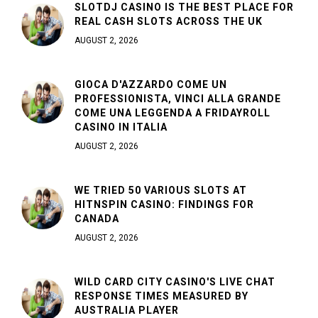
SLOTDJ CASINO IS THE BEST PLACE FOR
REAL CASH SLOTS ACROSS THE UK
AUGUST 2, 2026
GIOCA D'AZZARDO COME UN
PROFESSIONISTA, VINCI ALLA GRANDE
COME UNA LEGGENDA A FRIDAYROLL
CASINO IN ITALIA
AUGUST 2, 2026
WE TRIED 50 VARIOUS SLOTS AT
HITNSPIN CASINO: FINDINGS FOR
CANADA
AUGUST 2, 2026
WILD CARD CITY CASINO'S LIVE CHAT
RESPONSE TIMES MEASURED BY
AUSTRALIA PLAYER