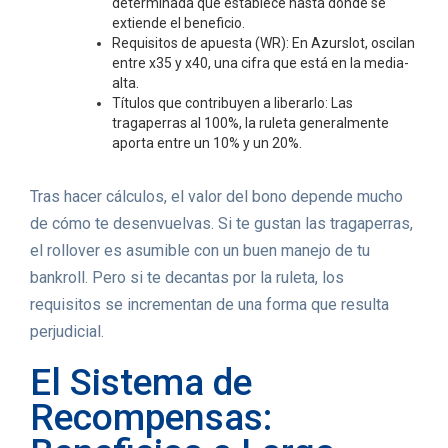
determinada que establece hasta dónde se
extiende el beneficio.
Requisitos de apuesta (WR): En Azurslot, oscilan
entre x35 y x40, una cifra que está en la media-
alta.
Títulos que contribuyen a liberarlo: Las
tragaperras al 100%, la ruleta generalmente
aporta entre un 10% y un 20%.
Tras hacer cálculos, el valor del bono depende mucho
de cómo te desenvuelvas. Si te gustan las tragaperras,
el rollover es asumible con un buen manejo de tu
bankroll. Pero si te decantas por la ruleta, los
requisitos se incrementan de una forma que resulta
perjudicial.
El Sistema de
Recompensas: