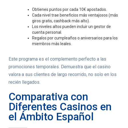
Obtienes puntos por cada 10€ apostados.
Cada nivel trae beneficios más ventajosos (más
giros gratis, cashback más alto).
Los niveles altos pueden incluir un gestor de
cuenta personal.
Regalos por cumpleaños o aniversarios para los
miembros más leales.
Este programa es el complemento perfecto a las
promociones temporales. Demuestra que el casino
valora a sus clientes de largo recorrido, no solo en los
recién llegados.
Comparativa con
Diferentes Casinos en
el Ámbito Español