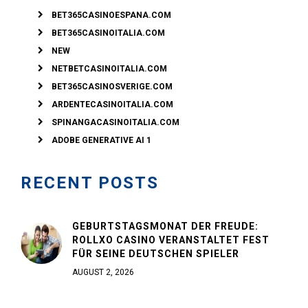
BET365CASINOESPANA.COM
BET365CASINOITALIA.COM
NEW
NETBETCASINOITALIA.COM
BET365CASINOSVERIGE.COM
ARDENTECASINOITALIA.COM
SPINANGACASINOITALIA.COM
ADOBE GENERATIVE AI 1
RECENT POSTS
GEBURTSTAGSMONAT DER FREUDE:
ROLLXO CASINO VERANSTALTET FEST
FÜR SEINE DEUTSCHEN SPIELER
AUGUST 2, 2026