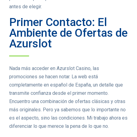
antes de elegir.
Primer Contacto: El
Ambiente de Ofertas de
Azurslot
Nada más acceder en Azurslot Casino, las
promociones se hacen notar. La web está
completamente en español de España, un detalle que
transmite confianza desde el primer momento.
Encuentro una combinación de ofertas clásicas y otras
más originales. Pero ya sabemos que lo importante no
es el aspecto, sino las condiciones. Mi trabajo ahora es
diferenciar lo que merece la pena de lo que no.