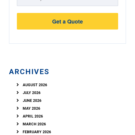
Street
Address
ARCHIVES
AUGUST 2026
JULY 2026
JUNE 2026
MAY 2026
APRIL 2026
MARCH 2026
FEBRUARY 2026