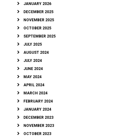
JANUARY 2026
DECEMBER 2025
NOVEMBER 2025
OCTOBER 2025
SEPTEMBER 2025
JULY 2025
AUGUST 2024
JULY 2024
JUNE 2024
MAY 2024
APRIL 2024
MARCH 2024
FEBRUARY 2024
JANUARY 2024
DECEMBER 2023
NOVEMBER 2023
OCTOBER 2023