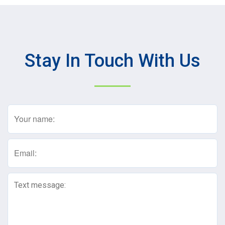
Stay In Touch With Us
Name
(Required)
Email
(Required)
Text
Message
(Required)