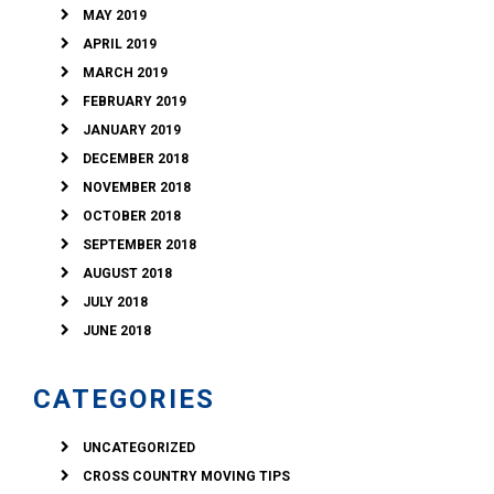
MAY 2019
APRIL 2019
MARCH 2019
FEBRUARY 2019
JANUARY 2019
DECEMBER 2018
NOVEMBER 2018
OCTOBER 2018
SEPTEMBER 2018
AUGUST 2018
JULY 2018
JUNE 2018
CATEGORIES
UNCATEGORIZED
CROSS COUNTRY MOVING TIPS