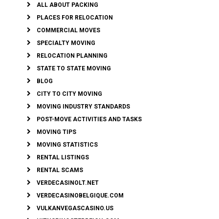
ALL ABOUT PACKING
PLACES FOR RELOCATION
COMMERCIAL MOVES
SPECIALTY MOVING
RELOCATION PLANNING
STATE TO STATE MOVING
BLOG
CITY TO CITY MOVING
MOVING INDUSTRY STANDARDS
POST-MOVE ACTIVITIES AND TASKS
MOVING TIPS
MOVING STATISTICS
RENTAL LISTINGS
RENTAL SCAMS
VERDECASINOLT.NET
VERDECASINOBELGIQUE.COM
VULKANVEGASCASINO.US