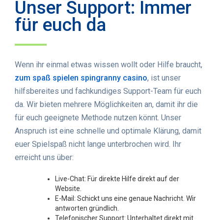
Unser Support: Immer
für euch da
Wenn ihr einmal etwas wissen wollt oder Hilfe braucht,
zum spaß spielen spingranny casino
, ist unser
hilfsbereites und fachkundiges Support-Team für euch
da. Wir bieten mehrere Möglichkeiten an, damit ihr die
für euch geeignete Methode nutzen könnt. Unser
Anspruch ist eine schnelle und optimale Klärung, damit
euer Spielspaß nicht lange unterbrochen wird. Ihr
erreicht uns über:
Live-Chat: Für direkte Hilfe direkt auf der
Website.
E-Mail: Schickt uns eine genaue Nachricht. Wir
antworten gründlich.
Telefonischer Support: Unterhaltet direkt mit