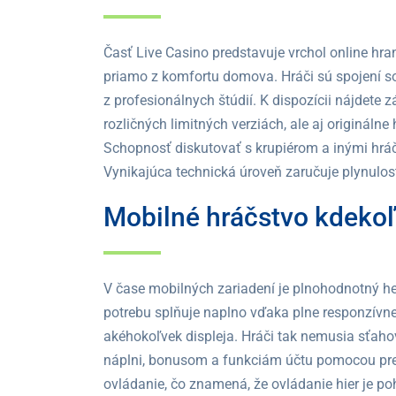
Časť Live Casino predstavuje vrchol online hra
priamo z komfortu domova. Hráči sú spojení s
z profesionálnych štúdií. K dispozícii nájdete z
rozličných limitných verziách, ale aj originál
Schopnosť diskutovať s krupiérom a inými hrá
Vynikajúca technická úroveň zaručuje plynulosť
Mobilné hráčstvo kdeko
V čase mobilných zariadení je plnohodnotný he
potrebu splňuje naplno vďaka plne responzívne
akéhokoľvek displeja. Hráči tak nemusia sťahov
náplni, bonusom a funkciám účtu pomocou preh
ovládanie, čo znamená, že ovládanie hier je po