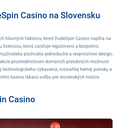
eSpin Casino na Slovensku
ch hlavných faktorov, ktoré DudeSpin Casino napĺňa na
 licenciou, ktorá zaisťuje regulovanú a bezpečnú
oužívatelia pochvália jednoduché a responzívne design,
nsakcie prostredníctvom domácich platobných možností
 technologického vybavenia, rozsiahlej hernej ponuky a
tohto kasína lákavú voľbu pre slovenských hráčov
in Casino