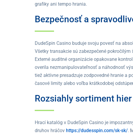
grafiky ani tempo hrania.
Bezpečnosť a spravodliv
DudeSpin Casino buduje svoju povesť na absol
Všetky transakcie sú zabezpečené pokročilým šif
Externé auditné organizácie opakovane kontro
overila nezmanipulovateľnosť a náhodnosť výsl
tiež aktívne presadzuje zodpovedné hranie a po
časové limity alebo voľba krátkodobej odstúpen
Rozsiahly sortiment hie
Hrací katalóg v DudeSpin Casino je impozantný
druhov hráčov
https://dudesspin.com/sk-sk/
. 