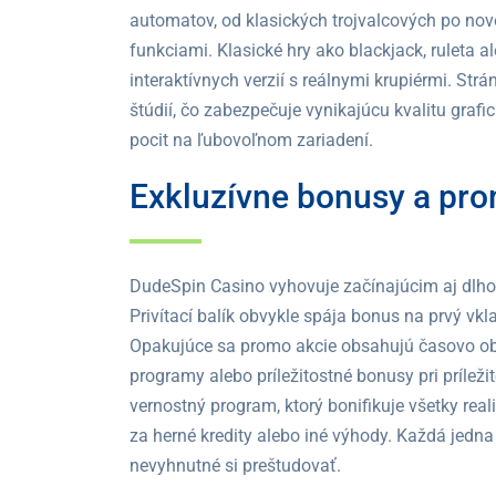
automatov, od klasických trojvalcových po nov
funkciami. Klasické hry ako blackjack, ruleta 
interaktívnych verzií s reálnymi krupiérmi. S
štúdií, čo zabezpečuje vynikajúcu kvalitu graf
pocit na ľubovoľnom zariadení.
Exkluzívne bonusy a pro
DudeSpin Casino vyhovuje začínajúcim aj dlho
Privítací balík obvykle spája bonus na prvý vk
Opakujúce sa promo akcie obsahujú časovo o
programy alebo príležitostné bonusy pri príleži
vernostný program, ktorý bonifikuje všetky re
za herné kredity alebo iné výhody. Každá jedna
nevyhnutné si preštudovať.