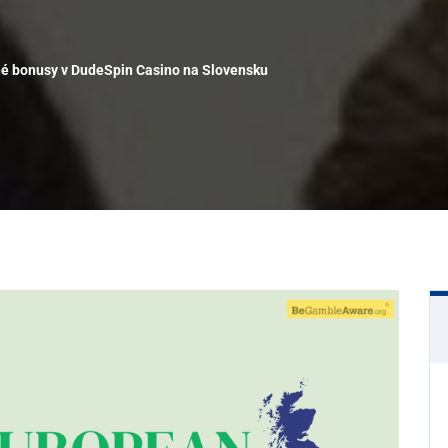
čné bonusy v DudeSpin Casino na Slovensku