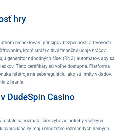
osť hry
útnom rešpektovaní princípov bezpečnosti a férovosti.
rovaním, ktoré stráži citlivé finančné údaje hráčov.
lujú generátor náhodných čísel (RNG) automatov, aby sa
edkov. Tieto certifikáty sú voľne dostupné. Platforma
núka nástroje na sebareguláciu, ako sú limity vkladov,
ia z hrania.
r v DudeSpin Casino
 a stále sa rozrastá, čím vyhovie potreby všetkých
Milovníci klasiky majú množstvo rozmanitých hernych