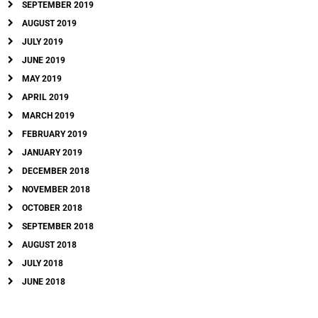
SEPTEMBER 2019
AUGUST 2019
JULY 2019
JUNE 2019
MAY 2019
APRIL 2019
MARCH 2019
FEBRUARY 2019
JANUARY 2019
DECEMBER 2018
NOVEMBER 2018
OCTOBER 2018
SEPTEMBER 2018
AUGUST 2018
JULY 2018
JUNE 2018