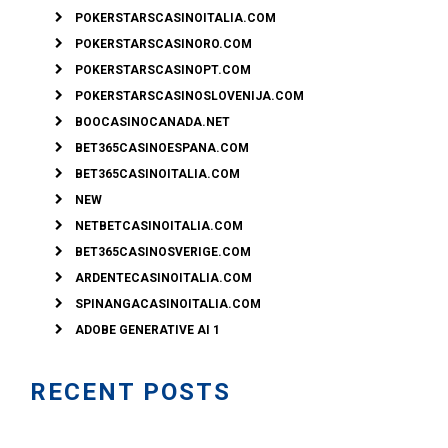
POKERSTARSCASINOITALIA.COM
POKERSTARSCASINORO.COM
POKERSTARSCASINOPT.COM
POKERSTARSCASINOSLOVENIJA.COM
BOOCASINOCANADA.NET
BET365CASINOESPANA.COM
BET365CASINOITALIA.COM
NEW
NETBETCASINOITALIA.COM
BET365CASINOSVERIGE.COM
ARDENTECASINOITALIA.COM
SPINANGACASINOITALIA.COM
ADOBE GENERATIVE AI 1
RECENT POSTS