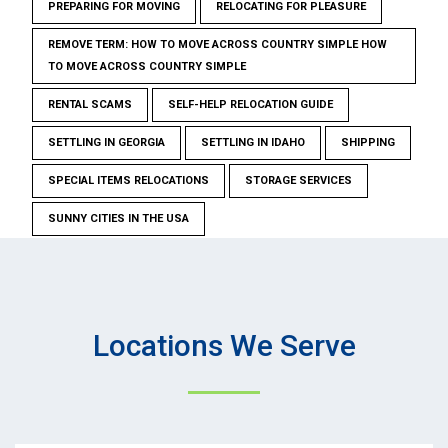
PREPARING FOR MOVING
RELOCATING FOR PLEASURE
REMOVE TERM: HOW TO MOVE ACROSS COUNTRY SIMPLE HOW
TO MOVE ACROSS COUNTRY SIMPLE
RENTAL SCAMS
SELF-HELP RELOCATION GUIDE
SETTLING IN GEORGIA
SETTLING IN IDAHO
SHIPPING
SPECIAL ITEMS RELOCATIONS
STORAGE SERVICES
SUNNY CITIES IN THE USA
Locations We Serve