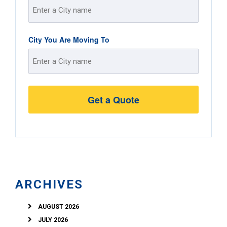
Street
City You Are Moving To
Address
Street
Address
ARCHIVES
AUGUST 2026
JULY 2026