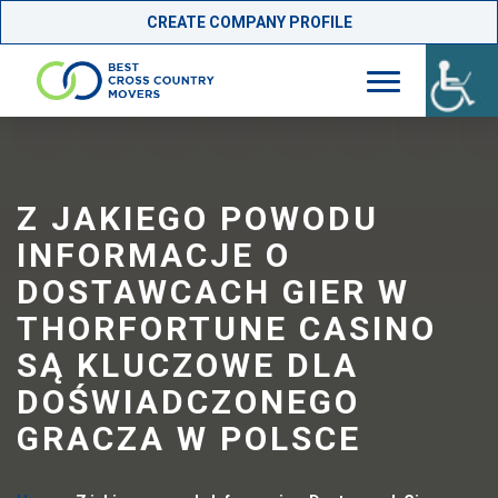
CREATE COMPANY PROFILE
Skip
to
content
Z JAKIEGO POWODU
INFORMACJE O
DOSTAWCACH GIER W
THORFORTUNE CASINO
SĄ KLUCZOWE DLA
DOŚWIADCZONEGO
GRACZA W POLSCE