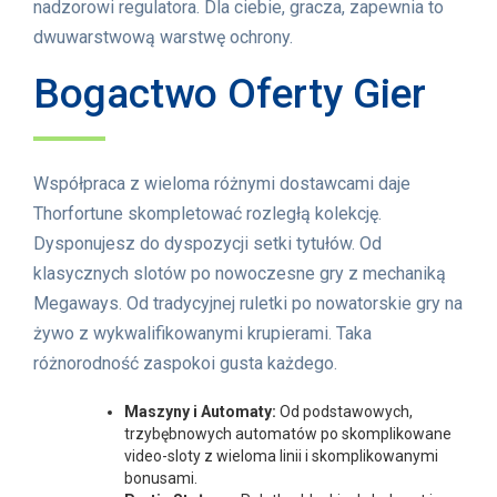
nadzorowi regulatora. Dla ciebie, gracza, zapewnia to
dwuwarstwową warstwę ochrony.
Bogactwo Oferty Gier
Współpraca z wieloma różnymi dostawcami daje
Thorfortune skompletować rozległą kolekcję.
Dysponujesz do dyspozycji setki tytułów. Od
klasycznych slotów po nowoczesne gry z mechaniką
Megaways. Od tradycyjnej ruletki po nowatorskie gry na
żywo z wykwalifikowanymi krupierami. Taka
różnorodność zaspokoi gusta każdego.
Maszyny i Automaty:
Od podstawowych,
trzybębnowych automatów po skomplikowane
video-sloty z wieloma linii i skomplikowanymi
bonusami.