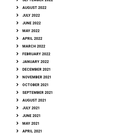
SEPTEMBER 2022
AUGUST 2022
JULY 2022
JUNE 2022
MAY 2022
APRIL 2022
MARCH 2022
FEBRUARY 2022
JANUARY 2022
DECEMBER 2021
NOVEMBER 2021
OCTOBER 2021
SEPTEMBER 2021
AUGUST 2021
JULY 2021
JUNE 2021
MAY 2021
APRIL 2021