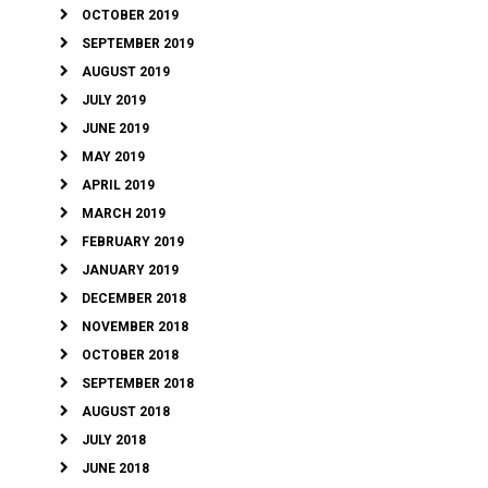
OCTOBER 2019
SEPTEMBER 2019
AUGUST 2019
JULY 2019
JUNE 2019
MAY 2019
APRIL 2019
MARCH 2019
FEBRUARY 2019
JANUARY 2019
DECEMBER 2018
NOVEMBER 2018
OCTOBER 2018
SEPTEMBER 2018
AUGUST 2018
JULY 2018
JUNE 2018