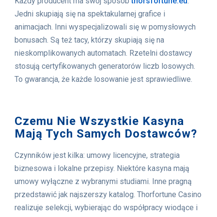
Każdy producent ma swój sposób
thorsfortune.eu
.
Jedni skupiają się na spektakularnej grafice i
animacjach. Inni wyspecjalizowali się w pomysłowych
bonusach. Są też tacy, którzy skupiają się na
nieskomplikowanych automatach. Rzetelni dostawcy
stosują certyfikowanych generatorów liczb losowych.
To gwarancja, że każde losowanie jest sprawiedliwe.
Czemu Nie Wszystkie Kasyna
Mają Tych Samych Dostawców?
Czynników jest kilka: umowy licencyjne, strategia
biznesowa i lokalne przepisy. Niektóre kasyna mają
umowy wyłączne z wybranymi studiami. Inne pragną
przedstawić jak najszerszy katalog. Thorfortune Casino
realizuje selekcji, wybierając do współpracy wiodące i