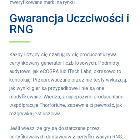
zweryfikowane marki na rynku.
Gwarancja Uczciwości i
RNG
Każdy liczący się szanujący się producent używa
certyfikowany generator liczb losowych. Podmioty
audytowe, jak eCOGRA lub iTech Labs, okresowo to
kontrolują. Przeprowadzane przez nie testy wykazują,
jak wyniki gier są przypadkowe i nie są one
modyfikowane. Wiedza, z najlepszymi producentami
współpracuje Thorfortune, zapewnia ci pewność, jak
rozgrywka jest uczciwa.
Jeśli wiesz, że gry są dostarczane przez
certyfikowanych dostawców z certyfikowanym RNG,