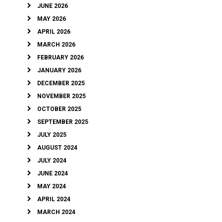
JUNE 2026
MAY 2026
APRIL 2026
MARCH 2026
FEBRUARY 2026
JANUARY 2026
DECEMBER 2025
NOVEMBER 2025
OCTOBER 2025
SEPTEMBER 2025
JULY 2025
AUGUST 2024
JULY 2024
JUNE 2024
MAY 2024
APRIL 2024
MARCH 2024