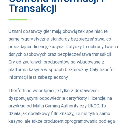
Transakcji
Uznani dostawcy gier mają obowiązek spełniać te
same rygorystyczne standardy bezpieczeństwa, co
posiadające licencję kasyna. Dotyczy to ochrony twoich
danych osobowych oraz bezpieczeństwa transakcji.
Gry od zaufanych producentów są wbudowane z
platformą kasyna w sposób bezpieczny. Cały transfer
informacji jest zabezpieczony.
Thorfortune współpracuje tylko z dostawcami
dysponującymi odpowiednie certyfikaty i licencje, na
przykład od Malta Gaming Authority czy UKGC. To
działa jak dodatkowy filtr. Znaczy, że nie tylko samo
kasyno, ale także producent oprogramowania podlega