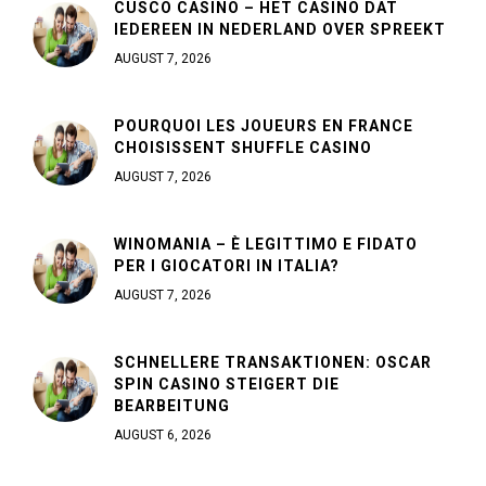
CUSCO CASINO – HET CASINO DAT
IEDEREEN IN NEDERLAND OVER SPREEKT
AUGUST 7, 2026
POURQUOI LES JOUEURS EN FRANCE
CHOISISSENT SHUFFLE CASINO
AUGUST 7, 2026
WINOMANIA – È LEGITTIMO E FIDATO
PER I GIOCATORI IN ITALIA?
AUGUST 7, 2026
SCHNELLERE TRANSAKTIONEN: OSCAR
SPIN CASINO STEIGERT DIE
BEARBEITUNG
AUGUST 6, 2026