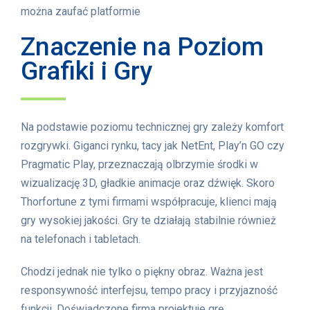
można zaufać platformie
Znaczenie na Poziom
Grafiki i Gry
Na podstawie poziomu technicznej gry zależy komfort
rozgrywki. Giganci rynku, tacy jak NetEnt, Play’n GO czy
Pragmatic Play, przeznaczają olbrzymie środki w
wizualizację 3D, gładkie animacje oraz dźwięk. Skoro
Thorfortune z tymi firmami współpracuje, klienci mają
gry wysokiej jakości. Gry te działają stabilnie również
na telefonach i tabletach.
Chodzi jednak nie tylko o piękny obraz. Ważna jest
responsywność interfejsu, tempo pracy i przyjazność
funkcji. Doświadczone firma projektuje grę