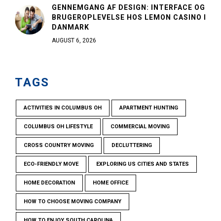
GENNEMGANG AF DESIGN: INTERFACE OG
BRUGEROPLEVELSE HOS LEMON CASINO I
DANMARK
AUGUST 6, 2026
TAGS
ACTIVITIES IN COLUMBUS OH
APARTMENT HUNTING
COLUMBUS OH LIFESTYLE
COMMERCIAL MOVING
CROSS COUNTRY MOVING
DECLUTTERING
ECO-FRIENDLY MOVE
EXPLORING US CITIES AND STATES
HOME DECORATION
HOME OFFICE
HOW TO CHOOSE MOVING COMPANY
HOW TO ENJOY SOUTH CAROLINA