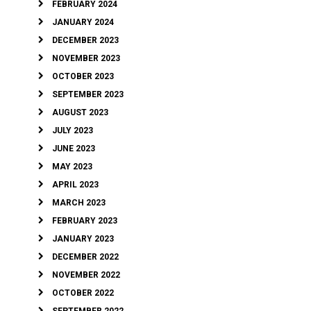
FEBRUARY 2024
JANUARY 2024
DECEMBER 2023
NOVEMBER 2023
OCTOBER 2023
SEPTEMBER 2023
AUGUST 2023
JULY 2023
JUNE 2023
MAY 2023
APRIL 2023
MARCH 2023
FEBRUARY 2023
JANUARY 2023
DECEMBER 2022
NOVEMBER 2022
OCTOBER 2022