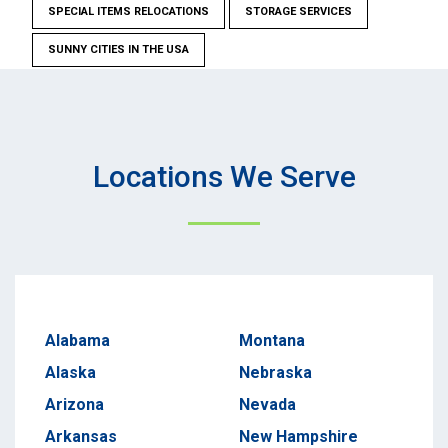
SPECIAL ITEMS RELOCATIONS
STORAGE SERVICES
SUNNY CITIES IN THE USA
Locations We Serve
Alabama
Montana
Alaska
Nebraska
Arizona
Nevada
Arkansas
New Hampshire