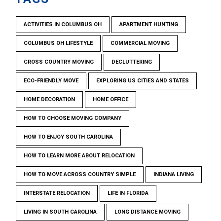
ACTIVITIES IN COLUMBUS OH
APARTMENT HUNTING
COLUMBUS OH LIFESTYLE
COMMERCIAL MOVING
CROSS COUNTRY MOVING
DECLUTTERING
ECO-FRIENDLY MOVE
EXPLORING US CITIES AND STATES
HOME DECORATION
HOME OFFICE
HOW TO CHOOSE MOVING COMPANY
HOW TO ENJOY SOUTH CAROLINA
HOW TO LEARN MORE ABOUT RELOCATION
HOW TO MOVE ACROSS COUNTRY SIMPLE
INDIANA LIVING
INTERSTATE RELOCATION
LIFE IN FLORIDA
LIVING IN SOUTH CAROLINA
LONG DISTANCE MOVING