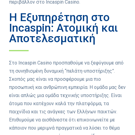
περιβάλλον στο Incaspin Casino.
Η Εξυπηρέτηση στο
Incaspin: Ατομική και
Αποτελεσματική
Στο Incaspin Casino προσπαθούμε να ξεφύγουμε από
τη συνηθισμένη δυναμική “πελάτη-υποστήριξης”.
Σκοπός μας είναι να προσφέρουμε μια πιο
προσωπική και ανθρώπινη εμπειρία. Η ομάδα μας δεν
είναι απλώς μια ομάδα τεχνικής υποστήριξης. Είναι
άτομα που κατέχουν καλά την πλατφόρμα, τα
παιχνίδια και τις ανάγκες των Ελλήνων παικτών.
Επιθυμούμε να αισθάνεστε ότι επικοινωνείτε με
κάποιον που μεριμνά πραγματικά να λύσει το θέμα