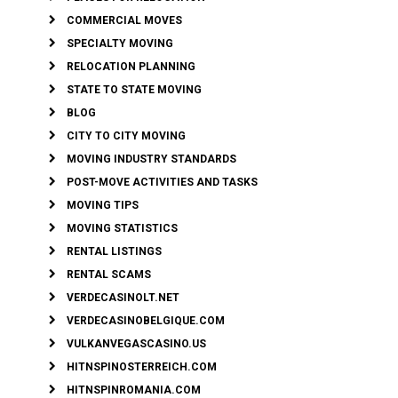
COMMERCIAL MOVES
SPECIALTY MOVING
RELOCATION PLANNING
STATE TO STATE MOVING
BLOG
CITY TO CITY MOVING
MOVING INDUSTRY STANDARDS
POST-MOVE ACTIVITIES AND TASKS
MOVING TIPS
MOVING STATISTICS
RENTAL LISTINGS
RENTAL SCAMS
VERDECASINOLT.NET
VERDECASINOBELGIQUE.COM
VULKANVEGASCASINO.US
HITNSPINOSTERREICH.COM
HITNSPINROMANIA.COM