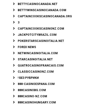
BETTYCASINOCANADA.NET
BETTYWINSCASINOCANADA.COM
CAPTAINCOOKSCASINOCANADA.ORG
3
CAPTAINCOOKSCASINONZ.COM
JACKPOTCITYBRAZIL.COM
POKERSTARSCASINOITALIA.NET
FOREX NEWS
NETWINCASINOITALIA.COM
STARCASINOITALIA.NET
QUATROCASINOFRANCAIS.COM
CLASSICCASINONZ.COM
! БЕЗ РУБРИКИ
888-CASINOESPANA.COM
888CASINOBG.COM
888CASINO-NZ.COM
888CASINOHUNGARY.COM