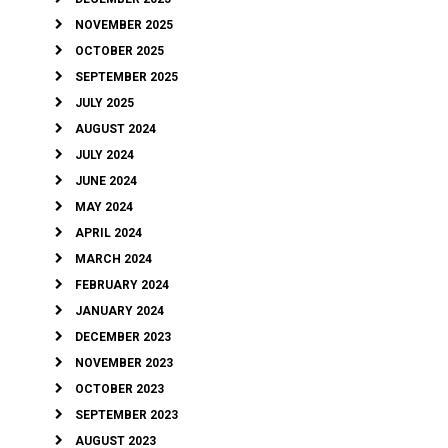
NOVEMBER 2025
OCTOBER 2025
SEPTEMBER 2025
JULY 2025
AUGUST 2024
JULY 2024
JUNE 2024
MAY 2024
APRIL 2024
MARCH 2024
FEBRUARY 2024
JANUARY 2024
DECEMBER 2023
NOVEMBER 2023
OCTOBER 2023
SEPTEMBER 2023
AUGUST 2023