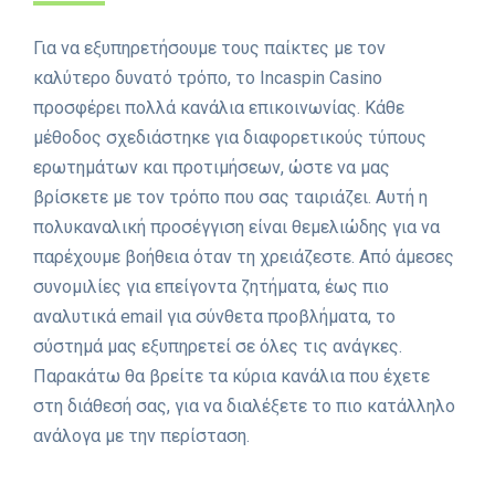
Για να εξυπηρετήσουμε τους παίκτες με τον
καλύτερο δυνατό τρόπο, το Incaspin Casino
προσφέρει πολλά κανάλια επικοινωνίας. Κάθε
μέθοδος σχεδιάστηκε για διαφορετικούς τύπους
ερωτημάτων και προτιμήσεων, ώστε να μας
βρίσκετε με τον τρόπο που σας ταιριάζει. Αυτή η
πολυκαναλική προσέγγιση είναι θεμελιώδης για να
παρέχουμε βοήθεια όταν τη χρειάζεστε. Από άμεσες
συνομιλίες για επείγοντα ζητήματα, έως πιο
αναλυτικά email για σύνθετα προβλήματα, το
σύστημά μας εξυπηρετεί σε όλες τις ανάγκες.
Παρακάτω θα βρείτε τα κύρια κανάλια που έχετε
στη διάθεσή σας, για να διαλέξετε το πιο κατάλληλο
ανάλογα με την περίσταση.