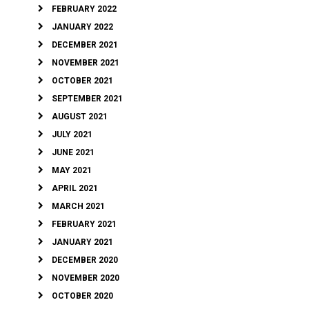
FEBRUARY 2022
JANUARY 2022
DECEMBER 2021
NOVEMBER 2021
OCTOBER 2021
SEPTEMBER 2021
AUGUST 2021
JULY 2021
JUNE 2021
MAY 2021
APRIL 2021
MARCH 2021
FEBRUARY 2021
JANUARY 2021
DECEMBER 2020
NOVEMBER 2020
OCTOBER 2020