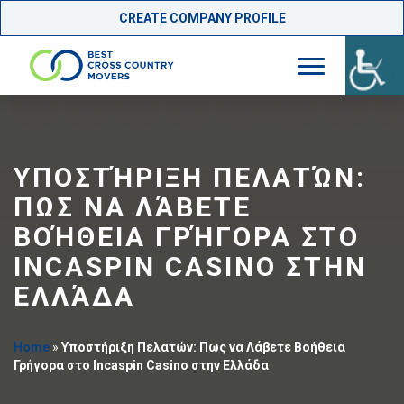
CREATE COMPANY PROFILE
Skip
to
content
ΥΠΟΣΤΉΡΙΞΗ ΠΕΛΑΤΏΝ:
ΠΩΣ ΝΑ ΛΆΒΕΤΕ
ΒΟΉΘΕΙΑ ΓΡΉΓΟΡΑ ΣΤΟ
INCASPIN CASINO ΣΤΗΝ
ΕΛΛΆΔΑ
Home
»
Υποστήριξη Πελατών: Πως να Λάβετε Βοήθεια
Γρήγορα στο Incaspin Casino στην Ελλάδα