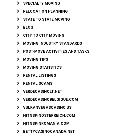
SPECIALTY MOVING
RELOCATION PLANNING
STATE TO STATE MOVING
BLOG
CITY TO CITY MOVING
MOVING INDUSTRY STANDARDS
POST-MOVE ACTIVITIES AND TASKS
MOVING TIPS
MOVING STATISTICS
RENTAL LISTINGS
RENTAL SCAMS
VERDECASINOLT.NET
VERDECASINOBELGIQUE.COM
VULKANVEGASCASINO.US
HITNSPINOSTERREICH.COM
HITNSPINROMANIA.COM
BETTYCASINOCANADA.NET