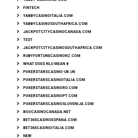
FINTECH
YABBYCASINOITALIA.COM
YABBYCASINOSOUTHAFRICA.COM
JACKPOTCITYCASINOCANADA.COM
TEST
JACKPOTCITYCASINOSOUTHAFRICA.COM
RUBYFORTUNECASINONZ.COM
WHAT DOES NLU MEAN 8
POKERSTARSCASINO-UK.UK
POKERSTARSCASINOITALIA.COM
POKERSTARSCASINORO.COM
POKERSTARSCASINOPT.COM
POKERSTARSCASINOSLOVENIJA.COM
BOOCASINOCANADA.NET
BET365CASINOESPANA.COM
BET365CASINOITALIA.COM
NEW