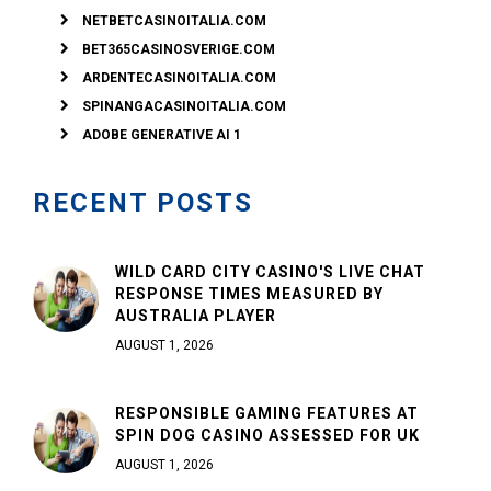
NETBETCASINOITALIA.COM
BET365CASINOSVERIGE.COM
ARDENTECASINOITALIA.COM
SPINANGACASINOITALIA.COM
ADOBE GENERATIVE AI 1
RECENT POSTS
WILD CARD CITY CASINO'S LIVE CHAT
RESPONSE TIMES MEASURED BY
AUSTRALIA PLAYER
AUGUST 1, 2026
RESPONSIBLE GAMING FEATURES AT
SPIN DOG CASINO ASSESSED FOR UK
AUGUST 1, 2026