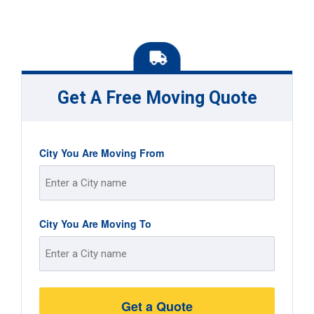
Get A Free Moving Quote
City You Are Moving From
Street
City You Are Moving To
Address
Street
Address