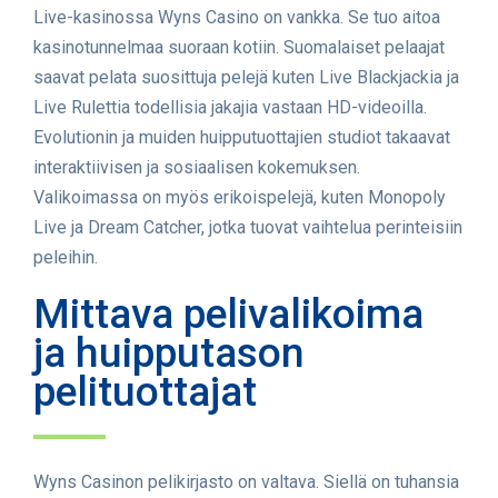
Live-kasinossa Wyns Casino on vankka. Se tuo aitoa
kasinotunnelmaa suoraan kotiin. Suomalaiset pelaajat
saavat pelata suosittuja pelejä kuten Live Blackjackia ja
Live Rulettia todellisia jakajia vastaan HD-videoilla.
Evolutionin ja muiden huipputuottajien studiot takaavat
interaktiivisen ja sosiaalisen kokemuksen.
Valikoimassa on myös erikoispelejä, kuten Monopoly
Live ja Dream Catcher, jotka tuovat vaihtelua perinteisiin
peleihin.
Mittava pelivalikoima
ja huipputason
pelituottajat
Wyns Casinon pelikirjasto on valtava. Siellä on tuhansia