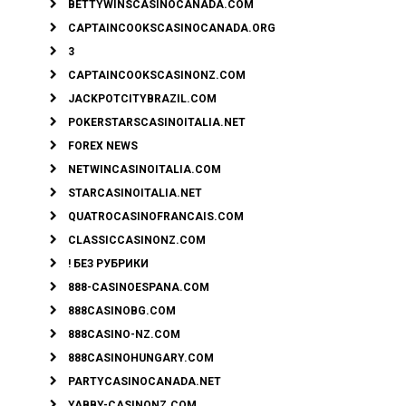
BETTYWINSCASINOCANADA.COM
CAPTAINCOOKSCASINOCANADA.ORG
3
CAPTAINCOOKSCASINONZ.COM
JACKPOTCITYBRAZIL.COM
POKERSTARSCASINOITALIA.NET
FOREX NEWS
NETWINCASINOITALIA.COM
STARCASINOITALIA.NET
QUATROCASINOFRANCAIS.COM
CLASSICCASINONZ.COM
! БЕЗ РУБРИКИ
888-CASINOESPANA.COM
888CASINOBG.COM
888CASINO-NZ.COM
888CASINOHUNGARY.COM
PARTYCASINOCANADA.NET
YABBY-CASINONZ.COM