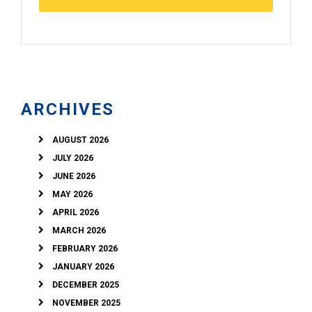
ARCHIVES
AUGUST 2026
JULY 2026
JUNE 2026
MAY 2026
APRIL 2026
MARCH 2026
FEBRUARY 2026
JANUARY 2026
DECEMBER 2025
NOVEMBER 2025