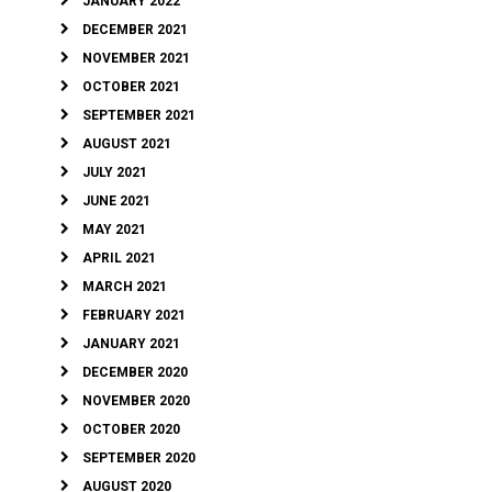
JANUARY 2022
DECEMBER 2021
NOVEMBER 2021
OCTOBER 2021
SEPTEMBER 2021
AUGUST 2021
JULY 2021
JUNE 2021
MAY 2021
APRIL 2021
MARCH 2021
FEBRUARY 2021
JANUARY 2021
DECEMBER 2020
NOVEMBER 2020
OCTOBER 2020
SEPTEMBER 2020
AUGUST 2020