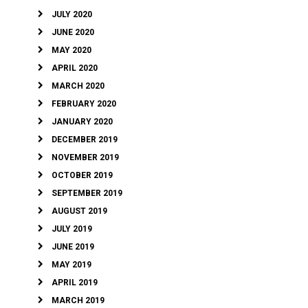
JULY 2020
JUNE 2020
MAY 2020
APRIL 2020
MARCH 2020
FEBRUARY 2020
JANUARY 2020
DECEMBER 2019
NOVEMBER 2019
OCTOBER 2019
SEPTEMBER 2019
AUGUST 2019
JULY 2019
JUNE 2019
MAY 2019
APRIL 2019
MARCH 2019