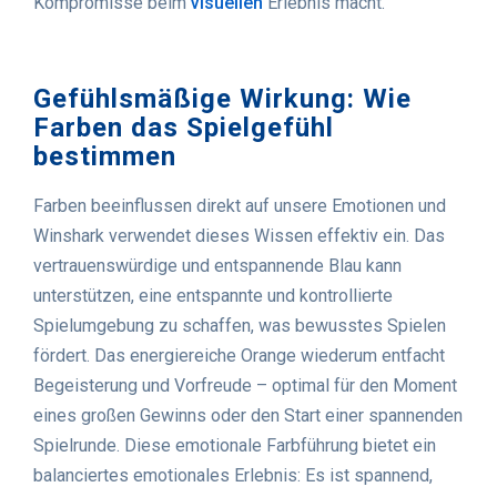
Kompromisse beim
visuellen
Erlebnis macht.
Gefühlsmäßige Wirkung: Wie
Farben das Spielgefühl
bestimmen
Farben beeinflussen direkt auf unsere Emotionen und
Winshark verwendet dieses Wissen effektiv ein. Das
vertrauenswürdige und entspannende Blau kann
unterstützen, eine entspannte und kontrollierte
Spielumgebung zu schaffen, was bewusstes Spielen
fördert. Das energiereiche Orange wiederum entfacht
Begeisterung und Vorfreude – optimal für den Moment
eines großen Gewinns oder den Start einer spannenden
Spielrunde. Diese emotionale Farbführung bietet ein
balanciertes emotionales Erlebnis: Es ist spannend,