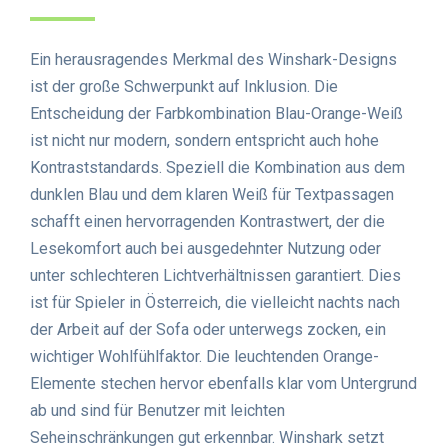
Ein herausragendes Merkmal des Winshark-Designs
ist der große Schwerpunkt auf Inklusion. Die
Entscheidung der Farbkombination Blau-Orange-Weiß
ist nicht nur modern, sondern entspricht auch hohe
Kontraststandards. Speziell die Kombination aus dem
dunklen Blau und dem klaren Weiß für Textpassagen
schafft einen hervorragenden Kontrastwert, der die
Lesekomfort auch bei ausgedehnter Nutzung oder
unter schlechteren Lichtverhältnissen garantiert. Dies
ist für Spieler in Österreich, die vielleicht nachts nach
der Arbeit auf der Sofa oder unterwegs zocken, ein
wichtiger Wohlfühlfaktor. Die leuchtenden Orange-
Elemente stechen hervor ebenfalls klar vom Untergrund
ab und sind für Benutzer mit leichten
Seheinschränkungen gut erkennbar. Winshark setzt