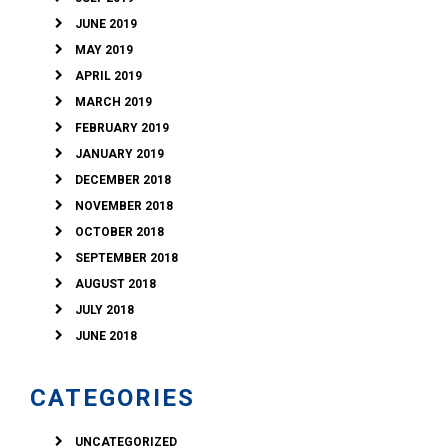
JUNE 2019
MAY 2019
APRIL 2019
MARCH 2019
FEBRUARY 2019
JANUARY 2019
DECEMBER 2018
NOVEMBER 2018
OCTOBER 2018
SEPTEMBER 2018
AUGUST 2018
JULY 2018
JUNE 2018
CATEGORIES
UNCATEGORIZED