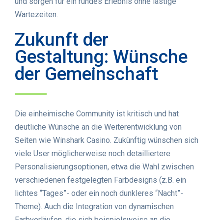
und sorgen für ein rundes Erlebnis ohne lästige
Wartezeiten.
Zukunft der
Gestaltung: Wünsche
der Gemeinschaft
Die einheimische Community ist kritisch und hat
deutliche Wünsche an die Weiterentwicklung von
Seiten wie Winshark Casino. Zukünftig wünschen sich
viele User möglicherweise noch detailliertere
Personalisierungsoptionen, etwa die Wahl zwischen
verschiedenen festgelegten Farbdesigns (z.B. ein
lichtes “Tages”- oder ein noch dunkleres “Nacht”-
Theme). Auch die Integration von dynamischen
Farbverläufen, die sich beispielsweise an die