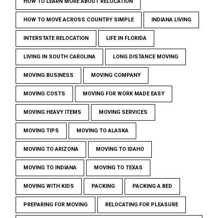
HOW TO LEARN MORE ABOUT RELOCATION
HOW TO MOVE ACROSS COUNTRY SIMPLE
INDIANA LIVING
INTERSTATE RELOCATION
LIFE IN FLORIDA
LIVING IN SOUTH CAROLINA
LONG DISTANCE MOVING
MOVING BUSINESS
MOVING COMPANY
MOVING COSTS
MOVING FOR WORK MADE EASY
MOVING HEAVY ITEMS
MOVING SERVICES
MOVING TIPS
MOVING TO ALASKA
MOVING TO ARIZONA
MOVING TO IDAHO
MOVING TO INDIANA
MOVING TO TEXAS
MOVING WITH KIDS
PACKING
PACKING A BED
PREPARING FOR MOVING
RELOCATING FOR PLEASURE