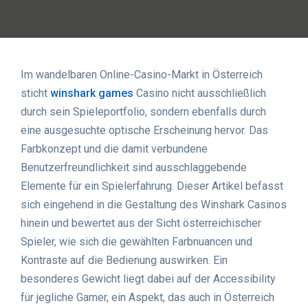
Im wandelbaren Online-Casino-Markt in Österreich
sticht
winshark games
Casino nicht ausschließlich
durch sein Spieleportfolio, sondern ebenfalls durch
eine ausgesuchte optische Erscheinung hervor. Das
Farbkonzept und die damit verbundene
Benutzerfreundlichkeit sind ausschlaggebende
Elemente für ein Spielerfahrung. Dieser Artikel befasst
sich eingehend in die Gestaltung des Winshark Casinos
hinein und bewertet aus der Sicht österreichischer
Spieler, wie sich die gewählten Farbnuancen und
Kontraste auf die Bedienung auswirken. Ein
besonderes Gewicht liegt dabei auf der Accessibility
für jegliche Gamer, ein Aspekt, das auch in Österreich