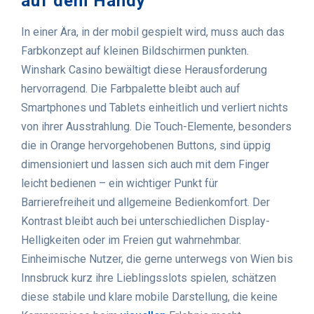
auf dem Handy
In einer Ära, in der mobil gespielt wird, muss auch das
Farbkonzept auf kleinen Bildschirmen punkten.
Winshark Casino bewältigt diese Herausforderung
hervorragend. Die Farbpalette bleibt auch auf
Smartphones und Tablets einheitlich und verliert nichts
von ihrer Ausstrahlung. Die Touch-Elemente, besonders
die in Orange hervorgehobenen Buttons, sind üppig
dimensioniert und lassen sich auch mit dem Finger
leicht bedienen – ein wichtiger Punkt für
Barrierefreiheit und allgemeine Bedienkomfort. Der
Kontrast bleibt auch bei unterschiedlichen Display-
Helligkeiten oder im Freien gut wahrnehmbar.
Einheimische Nutzer, die gerne unterwegs von Wien bis
Innsbruck kurz ihre Lieblingsslots spielen, schätzen
diese stabile und klare mobile Darstellung, die keine