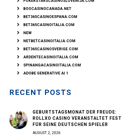
POKERSTARSCASINOSLOVENIJA.COM
BOOCASINOCANADA.NET
BET365CASINOESPANA.COM
BET365CASINOITALIA.COM
NEW
NETBETCASINOITALIA.COM
BET365CASINOSVERIGE.COM
ARDENTECASINOITALIA.COM
SPINANGACASINOITALIA.COM
ADOBE GENERATIVE AI 1
RECENT POSTS
GEBURTSTAGSMONAT DER FREUDE:
ROLLXO CASINO VERANSTALTET FEST
FÜR SEINE DEUTSCHEN SPIELER
AUGUST 2, 2026