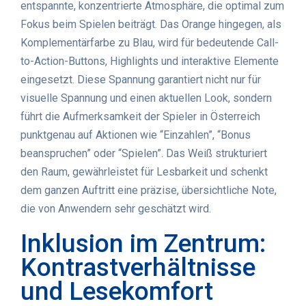
entspannte, konzentrierte Atmosphäre, die optimal zum
Fokus beim Spielen beiträgt. Das Orange hingegen, als
Komplementärfarbe zu Blau, wird für bedeutende Call-
to-Action-Buttons, Highlights und interaktive Elemente
eingesetzt. Diese Spannung garantiert nicht nur für
visuelle Spannung und einen aktuellen Look, sondern
führt die Aufmerksamkeit der Spieler in Österreich
punktgenau auf Aktionen wie “Einzahlen”, “Bonus
beanspruchen” oder “Spielen”. Das Weiß strukturiert
den Raum, gewährleistet für Lesbarkeit und schenkt
dem ganzen Auftritt eine präzise, übersichtliche Note,
die von Anwendern sehr geschätzt wird.
Inklusion im Zentrum:
Kontrastverhältnisse
und Lesekomfort