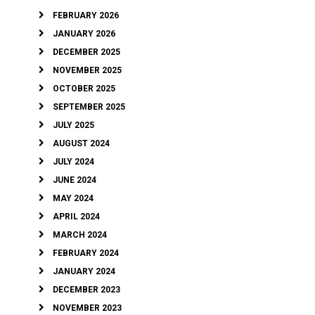
FEBRUARY 2026
JANUARY 2026
DECEMBER 2025
NOVEMBER 2025
OCTOBER 2025
SEPTEMBER 2025
JULY 2025
AUGUST 2024
JULY 2024
JUNE 2024
MAY 2024
APRIL 2024
MARCH 2024
FEBRUARY 2024
JANUARY 2024
DECEMBER 2023
NOVEMBER 2023