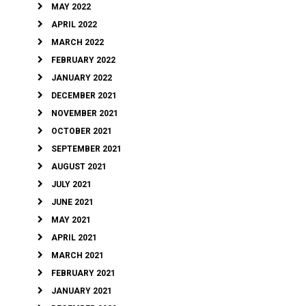
MAY 2022
APRIL 2022
MARCH 2022
FEBRUARY 2022
JANUARY 2022
DECEMBER 2021
NOVEMBER 2021
OCTOBER 2021
SEPTEMBER 2021
AUGUST 2021
JULY 2021
JUNE 2021
MAY 2021
APRIL 2021
MARCH 2021
FEBRUARY 2021
JANUARY 2021