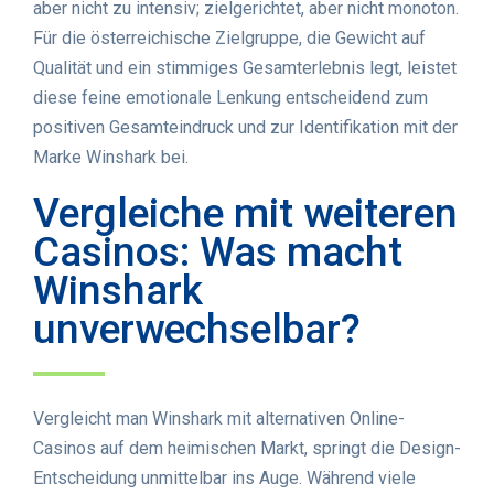
aber nicht zu intensiv; zielgerichtet, aber nicht monoton.
Für die österreichische Zielgruppe, die Gewicht auf
Qualität und ein stimmiges Gesamterlebnis legt, leistet
diese feine emotionale Lenkung entscheidend zum
positiven Gesamteindruck und zur Identifikation mit der
Marke Winshark bei.
Vergleiche mit weiteren
Casinos: Was macht
Winshark
unverwechselbar?
Vergleicht man Winshark mit alternativen Online-
Casinos auf dem heimischen Markt, springt die Design-
Entscheidung unmittelbar ins Auge. Während viele