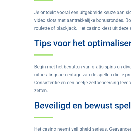
Je ontdekt vooral een uitgebreide keuze aan s
video slots met aantrekkelijke bonusrondes. Bo
roulette of blackjack. Het casino kiest uit deze
Tips voor het optimalise
Begin met het benutten van gratis spins en diver
uitbetalingspercentage van de spellen die je pro
Consistentie en een beetje zelfbeheersing lever
zetten.
Beveiligd en bewust spe
Het casino neemt veiligheid serieus. Geavance