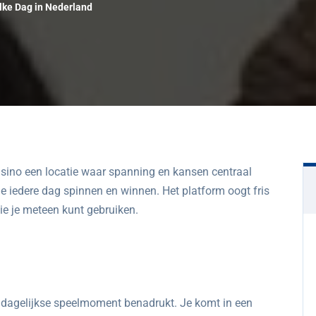
lke Dag in Nederland
asino een locatie waar spanning en kansen centraal
 je iedere dag spinnen en winnen. Het platform oogt fris
die je meteen kunt gebruiken.
t dagelijkse speelmoment benadrukt. Je komt in een