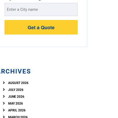
Address
Street
Address
ARCHIVES
AUGUST 2026
JULY 2026
JUNE 2026
MAY 2026
APRIL 2026
MARCH 2026