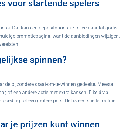
s voor startende spelers
nus. Dat kan een depositobonus zijn, een aantal gratis
de huidige promotiepagina, want de aanbiedingen wijzigen.
vereisten.
elijkse spinnen?
aar de bijzondere draai-om-te-winnen gedeelte. Meestal
laar, of een andere actie met extra kansen. Elke draai
rgoeding tot een grotere prijs. Het is een snelle routine
ar je prijzen kunt winnen