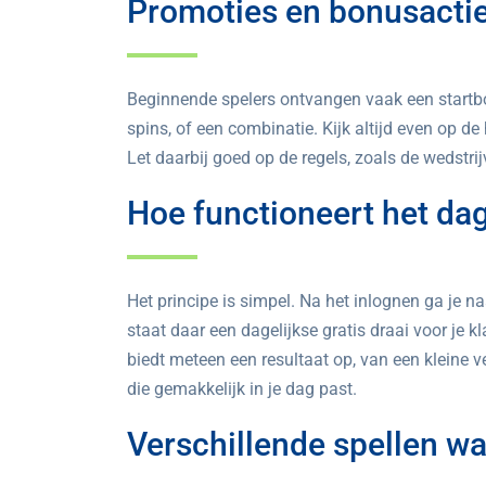
Promoties en bonusactie
Beginnende spelers ontvangen vaak een startbo
spins, of een combinatie. Kijk altijd even op 
Let daarbij goed op de regels, zoals de wedstrij
Hoe functioneert het dag
Het principe is simpel. Na het inlognen ga je n
staat daar een dagelijkse gratis draai voor je k
biedt meteen een resultaat op, van een kleine ve
die gemakkelijk in je dag past.
Verschillende spellen wa