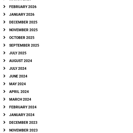
FEBRUARY 2026
JANUARY 2026
DECEMBER 2025
NOVEMBER 2025
OCTOBER 2025
SEPTEMBER 2025
JULY 2025
AUGUST 2024
JULY 2024
JUNE 2024
MAY 2024
APRIL 2024
MARCH 2024
FEBRUARY 2024
JANUARY 2024
DECEMBER 2023
NOVEMBER 2023