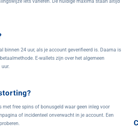
lingswijze iets variëren. De huidige maxima staan altijd
?
innen 24 uur, als je account geverifieerd is. Daarna is
e betaalmethode. E-wallets zijn over het algemeen
 uur.
storting?
es met free spins of bonusgeld waar geen inleg voor
enpagina of incidenteel onverwacht in je account. Een
 proberen.