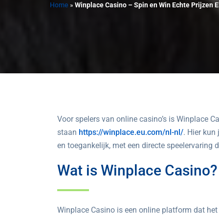
Home
»
Winplace Casino – Spin en Win Echte Prijzen E
Voor spelers van online casino’s is Winplace C
staan
https://winplace.eu.com/nl-nl/
. Hier kun
en toegankelijk, met een directe speelervaring 
Wat is Winplace Casino?
Winplace Casino is een online platform dat he