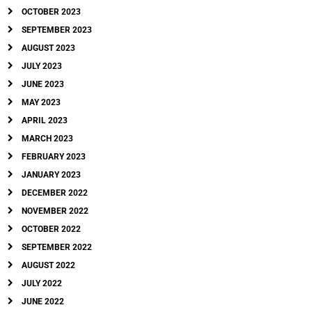
OCTOBER 2023
SEPTEMBER 2023
AUGUST 2023
JULY 2023
JUNE 2023
MAY 2023
APRIL 2023
MARCH 2023
FEBRUARY 2023
JANUARY 2023
DECEMBER 2022
NOVEMBER 2022
OCTOBER 2022
SEPTEMBER 2022
AUGUST 2022
JULY 2022
JUNE 2022