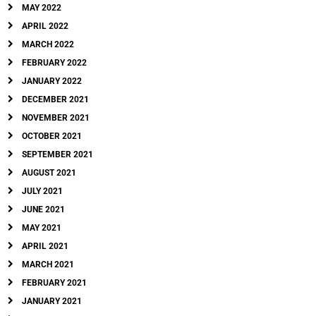
MAY 2022
APRIL 2022
MARCH 2022
FEBRUARY 2022
JANUARY 2022
DECEMBER 2021
NOVEMBER 2021
OCTOBER 2021
SEPTEMBER 2021
AUGUST 2021
JULY 2021
JUNE 2021
MAY 2021
APRIL 2021
MARCH 2021
FEBRUARY 2021
JANUARY 2021