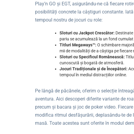
Play’n GO și EGT, asigurându-ne că fiecare rotir
posibilități concrete la câștiguri constante. Iat
tempoul nostru de jocuri cu role:
Sloturi cu Jackpot Crescător:
Destinate j
pariu se acumulează la un fond cumulat
Titluri Megaways™:
O schimbare majoră î
mii de modalități de a câștiga pe fiecare r
Sloturi cu Specificul Românească:
Titlu
cunoscută și bogată de atmosferă.
Jocuri Tradiționale și de Începători:
Acc
tempoul în mediul distracțiilor online.
Pe lângă de păcănele, oferim o selecție întreagă 
aventura. Aici descoperi diferite variante de roa
precum și bacara și joc de poker video. Fiecare ti
modifica ritmul desfășurării, deplasându-te de l
masă. Toate acestea sunt oferite în modul demo, 