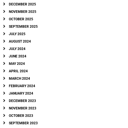
DECEMBER 2025
NOVEMBER 2025
OCTOBER 2025
SEPTEMBER 2025
JULY 2025
AUGUST 2024
JULY 2024
JUNE 2024
MAY 2024
APRIL 2024
MARCH 2024
FEBRUARY 2024
JANUARY 2024
DECEMBER 2023
NOVEMBER 2023
OCTOBER 2023
SEPTEMBER 2023