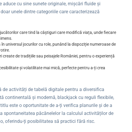
e aduce cu sine sunete originale, mișcări fluide și
ă doar unele dintre categoriile care caracterizează
ucătorilor care tind la câștiguri care modifică viața, unde fiecare
 imens.
n universul jocurilor cu role, punând la dispoziție numeroase de
otire.
ri create de tradițiile sau peisajele României, pentru o experiență
esibilitate și volatilitate mai mică, perfecte pentru a-ți crea
de activități de tabelă digitale pentru a diversifica
tă continentală și modernă, blackjack cu reguli flexibile,
tlu este o oportunitate de a-ți verifica planurile și de a
a spontaneitatea păcănelelor la calculul activităților de
oferindu-ți posibilitatea să practici fără risc.