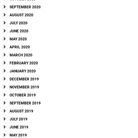
SEPTEMBER 2020
AUGUST 2020
JULY 2020
JUNE 2020
MAY 2020
APRIL 2020
MARCH 2020
FEBRUARY 2020
JANUARY 2020
DECEMBER 2019
NOVEMBER 2019
OCTOBER 2019
SEPTEMBER 2019
AUGUST 2019
JULY 2019
JUNE 2019
MAY 2019