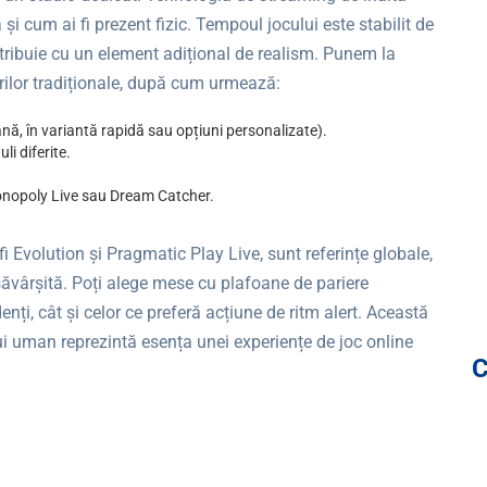
 și cum ai fi prezent fizic. Tempoul jocului este stabilit de
ntribuie cu un element adițional de realism. Punem la
curilor tradiționale, după cum urmează:
ă, în variantă rapidă sau opțiuni personalizate).
i diferite.
onopoly Live sau Dream Catcher.
i Evolution și Pragmatic Play Live, sunt referințe globale,
săvârșită. Poți alege mese cu plafoane de pariere
denți, cât și celor ce preferă acțiune de ritm alert. Această
lui uman reprezintă esența unei experiențe de joc online