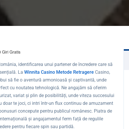
România, identificarea unui partener de încredere care să
esențială. La
Winnita Casino Metode Retragere
Casino,
ebui să fie o aventură armonioasă și captivantă, unde
erfect cu noutatea tehnologică. Ne angajăm să oferim
at, variat și plin de posibilități, unde viteza succesului
 nu doar te joci, ci intri într-un flux continuu de amuzament
și bonusuri concepute pentru publicul românesc. Piatra de
internațională și angajamentul ferm față de regulile
edere pentru fiecare spin sau partidă.