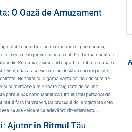
ta: O Oază de Amuzament
âmpinat de o interfață contemporană și prietenoasă,
 tot ceea ce îți provoacă interesul. Platforma noastră a
cătorii din România, asigurând suport în limba română și
diferență dacă accesezi de pe desktop sau dispozitiv
 calitate. Ne fălim cu o gamă vastă ce include sute de
ker și numeroase altele, toate asigurate de cei mai
ste primul pas către stabilirea ritmului tău personal de
inutul fără întreruperi, iar procesul de înregistrare este
 ceea ce are valoare cu adevărat: divertismentul.
i: Ajutor în Ritmul Tău