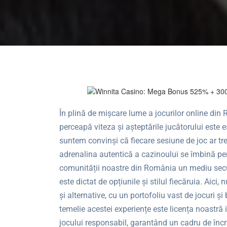
În plină de mișcare lume a jocurilor online din 
perceapă viteza și așteptările jucătorului este 
suntem convinși că fiecare sesiune de joc ar tr
adrenalina autentică a cazinoului se îmbină p
comunității noastre din România un mediu securiz
este dictat de opțiunile și stilul fiecăruia. Aici,
și alternative, cu un portofoliu vast de jocuri 
temelie acestei experiențe este licența noastră 
jocului responsabil, garantând un cadru de încr