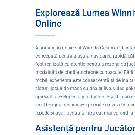
Explorează Lumea Winni
Online
Ajungând în universul Winnita Casino, ești înt
concepută pentru a ușura navigarea rapidă către
fost realizată cu atenție pentru a rezona cu ju
modalități de plată autohtone cunoscute. Fără 
mobil, experiența este consecventă și de înaltă
sloturi, jocuri de masă cu dealer live, video po
apreciați developeri din industrie. Acest lucru e
joc. Designul responsive permite că vezi tot conț
repede și ușor, pentru a intra cât mai curând la
Asistență pentru Jucător