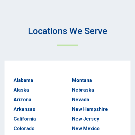
Locations We Serve
Alabama
Montana
Alaska
Nebraska
Arizona
Nevada
Arkansas
New Hampshire
California
New Jersey
Colorado
New Mexico