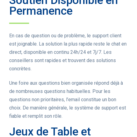
Soutien Disponible en
Permanence
En cas de question ou de problème, le support client
est joignable. La solution la plus rapide reste le chat en
direct, disponible en continu 24h/24 et 7j/7. Les
conseillers sont rapides et trouvent des solutions
concrètes.
Une foire aux questions bien organisée répond déjà à
de nombreuses questions habituelles. Pour les
questions non prioritaires, l’email constitue un bon
choix. De manière générale, le système de support est
fiable et remplit son rôle.
Jeux de Table et