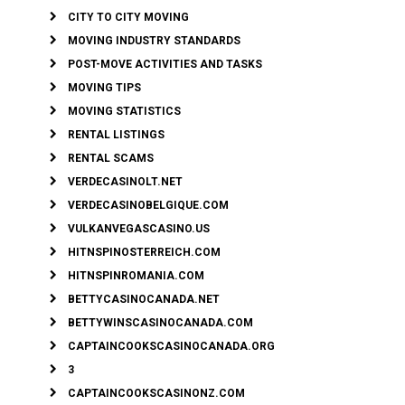
CITY TO CITY MOVING
MOVING INDUSTRY STANDARDS
POST-MOVE ACTIVITIES AND TASKS
MOVING TIPS
MOVING STATISTICS
RENTAL LISTINGS
RENTAL SCAMS
VERDECASINOLT.NET
VERDECASINOBELGIQUE.COM
VULKANVEGASCASINO.US
HITNSPINOSTERREICH.COM
HITNSPINROMANIA.COM
BETTYCASINOCANADA.NET
BETTYWINSCASINOCANADA.COM
CAPTAINCOOKSCASINOCANADA.ORG
3
CAPTAINCOOKSCASINONZ.COM