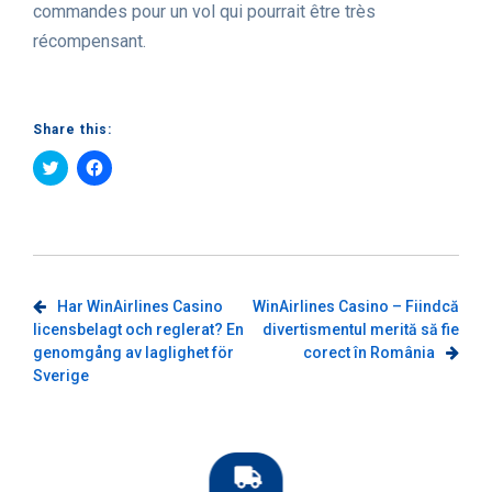
commandes pour un vol qui pourrait être très
récompensant.
Share this:
Click
Click
to
to
share
share
on
on
Twitter
Facebook
(Opens
(Opens
in
in
new
new
window)
window)
Post
Har WinAirlines Casino
WinAirlines Casino – Fiindcă
licensbelagt och reglerat? En
divertismentul merită să fie
navigation
genomgång av laglighet för
corect în România
Sverige