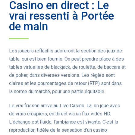
Casino en direct : Le
vrai ressenti à Portée
de main
Les joueurs réfléchis adoreront la section des jeux de
table, qui est bien fournie. On peut prendre place à des
tables virtuelles de blackjack, de roulette, de baccara et
de poker, dans diverses versions. Les règles sont
claires et les pourcentages de retour (RTP) sont dans
la norme du marché, pour une partie équitable.
Le vrai frisson arrive au Live Casino. Là, on joue avec
de vrais croupiers, en direct via un flux vidéo HD.
L’échange est fluide, l’ambiance est vivante. C’est la
reproduction fidèle de la sensation d’un casino