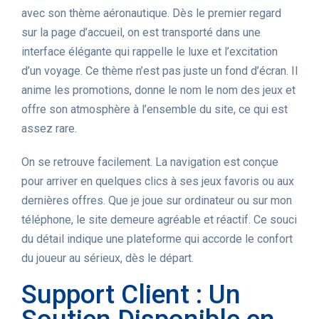
avec son thème aéronautique. Dès le premier regard
sur la page d’accueil, on est transporté dans une
interface élégante qui rappelle le luxe et l’excitation
d’un voyage. Ce thème n’est pas juste un fond d’écran. Il
anime les promotions, donne le nom le nom des jeux et
offre son atmosphère à l’ensemble du site, ce qui est
assez rare.
On se retrouve facilement. La navigation est conçue
pour arriver en quelques clics à ses jeux favoris ou aux
dernières offres. Que je joue sur ordinateur ou sur mon
téléphone, le site demeure agréable et réactif. Ce souci
du détail indique une plateforme qui accorde le confort
du joueur au sérieux, dès le départ.
Support Client : Un