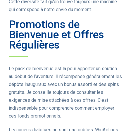
Cette diversité fait qu’on trouve toujours une machine
qui correspond à notre envie du moment.
Promotions de
Bienvenue et Offres
Régulières
Le pack de bienvenue est là pour apporter un soutien
au début de l’aventure. Il récompense généralement les
dépôts inauguraux avec un bonus assorti et des spins
gratuits. Je conseille toujours de consulter les
exigences de mise attachées à ces offres. C’est
indispensable pour comprendre comment employer
ces fonds promotionnels.
Les joueurs habitués ne sont pas oubliés. WinAirlines