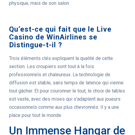
physique, mais de son salon.
Qu’est-ce qui fait que le Live
Casino de WinAirlines se
Distingue-t-il ?
Trois éléments clés expliquent la qualité de cette
section. Les croupiers sont tout à la fois
professionnels et chaleureux. La technologie de
diffusion est stable, sans temps de latence qui vienne
tout gâcher. Et pour couronner le tout, le choix de tables
est vaste, avec des mises qui s’adaptent aux joueurs
occasionnels comme aux plus chevronnés. Il y a une
place pour tout le monde.
Un Immense Hangar de