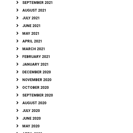
SEPTEMBER 2021
AUGUST 2021
JULY 2021
JUNE 2021
MAY 2021
APRIL 2021
MARCH 2021
FEBRUARY 2021
JANUARY 2021
DECEMBER 2020
NOVEMBER 2020
OCTOBER 2020
SEPTEMBER 2020
AUGUST 2020
JULY 2020
JUNE 2020
MAY 2020