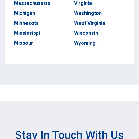
Massachusetts
Virginia
Michigan
Washington
Minnesota
West Virginia
Mississippi
Wisconsin
Missouri
Wyoming
Stay In Touch With Us