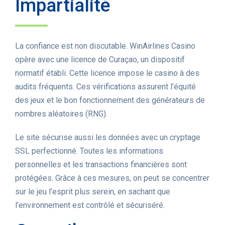
Impartialité
La confiance est non discutable. WinAirlines Casino
opère avec une licence de Curaçao, un dispositif
normatif établi. Cette licence impose le casino à des
audits fréquents. Ces vérifications assurent l’équité
des jeux et le bon fonctionnement des générateurs de
nombres aléatoires (RNG).
Le site sécurise aussi les données avec un cryptage
SSL perfectionné. Toutes les informations
personnelles et les transactions financières sont
protégées. Grâce à ces mesures, on peut se concentrer
sur le jeu l’esprit plus serein, en sachant que
l’environnement est contrôlé et sécuriséré.