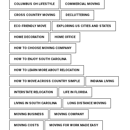
COLUMBUS OH LIFESTYLE
COMMERCIAL MOVING
CROSS COUNTRY MOVING
DECLUTTERING
ECO-FRIENDLY MOVE
EXPLORING US CITIES AND STATES
HOME DECORATION
HOME OFFICE
HOW TO CHOOSE MOVING COMPANY
HOW TO ENJOY SOUTH CAROLINA
HOW TO LEARN MORE ABOUT RELOCATION
HOW TO MOVE ACROSS COUNTRY SIMPLE
INDIANA LIVING
INTERSTATE RELOCATION
LIFE IN FLORIDA
LIVING IN SOUTH CAROLINA
LONG DISTANCE MOVING
MOVING BUSINESS
MOVING COMPANY
MOVING COSTS
MOVING FOR WORK MADE EASY