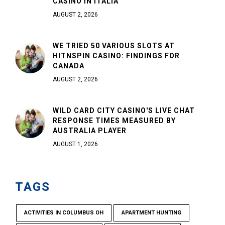
CASINO IN ITALIA
AUGUST 2, 2026
WE TRIED 50 VARIOUS SLOTS AT
HITNSPIN CASINO: FINDINGS FOR
CANADA
AUGUST 2, 2026
WILD CARD CITY CASINO'S LIVE CHAT
RESPONSE TIMES MEASURED BY
AUSTRALIA PLAYER
AUGUST 1, 2026
TAGS
ACTIVITIES IN COLUMBUS OH
APARTMENT HUNTING