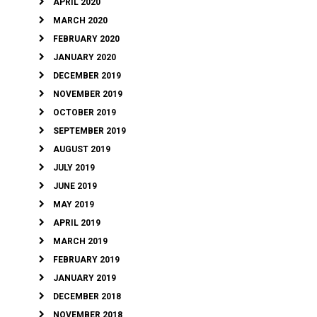
APRIL 2020
MARCH 2020
FEBRUARY 2020
JANUARY 2020
DECEMBER 2019
NOVEMBER 2019
OCTOBER 2019
SEPTEMBER 2019
AUGUST 2019
JULY 2019
JUNE 2019
MAY 2019
APRIL 2019
MARCH 2019
FEBRUARY 2019
JANUARY 2019
DECEMBER 2018
NOVEMBER 2018