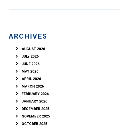
ARCHIVES
AUGUST 2026
JULY 2026
JUNE 2026
MAY 2026
APRIL 2026
MARCH 2026
FEBRUARY 2026
JANUARY 2026
DECEMBER 2025
NOVEMBER 2025
OCTOBER 2025