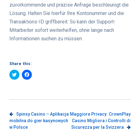
zuvorkommende und präzise Anfrage beschleunigt die
Lösung. Halten Sie hierfür Ihre Kontonummer und die
Transaktions-ID griffbereit. So kann der Support-
Mitarbeiter sofort weiterhelfen, ohne lange nach
Informationen suchen zu müssen.
Share this:
Click
Click
to
to
share
share
on
on
Twitter
Facebook
(Opens
(Opens
in
in
new
new
window)
window)
Post
Spinsy Casino – Aplikacja
Maggiore Privacy: CrownPlay
mobilna do gier kasynowych
Casino Migliora i Controlli di
navigation
w Polsce
Sicurezza per la Svizzera