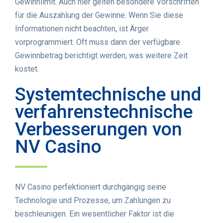
Gewinnlimit. Auch hier gelten besondere Vorschriften
für die Auszahlung der Gewinne. Wenn Sie diese
Informationen nicht beachten, ist Ärger
vorprogrammiert. Oft muss dann der verfügbare
Gewinnbetrag berichtigt werden, was weitere Zeit
kostet.
Systemtechnische und
verfahrenstechnische
Verbesserungen von
NV Casino
NV Casino perfektioniert durchgängig seine
Technologie und Prozesse, um Zahlungen zu
beschleunigen. Ein wesentlicher Faktor ist die