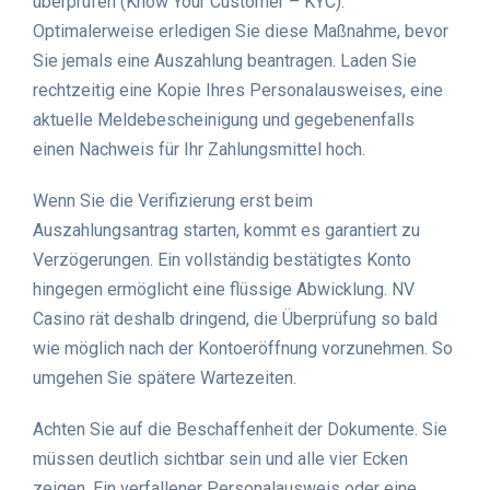
überprüfen (Know Your Customer – KYC).
Optimalerweise erledigen Sie diese Maßnahme, bevor
Sie jemals eine Auszahlung beantragen. Laden Sie
rechtzeitig eine Kopie Ihres Personalausweises, eine
aktuelle Meldebescheinigung und gegebenenfalls
einen Nachweis für Ihr Zahlungsmittel hoch.
Wenn Sie die Verifizierung erst beim
Auszahlungsantrag starten, kommt es garantiert zu
Verzögerungen. Ein vollständig bestätigtes Konto
hingegen ermöglicht eine flüssige Abwicklung. NV
Casino rät deshalb dringend, die Überprüfung so bald
wie möglich nach der Kontoeröffnung vorzunehmen. So
umgehen Sie spätere Wartezeiten.
Achten Sie auf die Beschaffenheit der Dokumente. Sie
müssen deutlich sichtbar sein und alle vier Ecken
zeigen. Ein verfallener Personalausweis oder eine