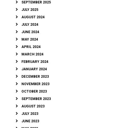
SEPTEMBER 2025
JULY 2025
AUGUST 2024
JULY 2024
JUNE 2024
MAY 2024
APRIL 2024
MARCH 2024
FEBRUARY 2024
JANUARY 2024
DECEMBER 2023
NOVEMBER 2023
OCTOBER 2023
SEPTEMBER 2023
AUGUST 2023
JULY 2023
JUNE 2023