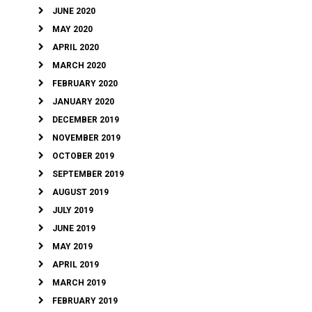
JUNE 2020
MAY 2020
APRIL 2020
MARCH 2020
FEBRUARY 2020
JANUARY 2020
DECEMBER 2019
NOVEMBER 2019
OCTOBER 2019
SEPTEMBER 2019
AUGUST 2019
JULY 2019
JUNE 2019
MAY 2019
APRIL 2019
MARCH 2019
FEBRUARY 2019