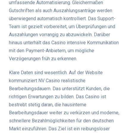
umfassende Automatisierung. Gleichermaßen
Gutschriften als auch Auszahlungsanträge werden
überwiegend automatisch kontrolliert. Das Support-
Team ist gezielt vorbereitet, um Überprüfungen und
Auszahlungen vorrangig zu abzuwickeln. Darüber
hinaus unterhält das Casino intensive Kommunikation
mit den Payment-Anbietern, um mögliche
Verzögerungen früh zu erkennen.
Klare Daten sind wesentlich. Auf der Website
kommuniziert NV Casino realistische
Bearbeitungsdauern. Das unterstützt Kunden, die
richtigen Erwartungen zu bilden. Das Casino ist
bestrebt stetig daran, die hausinterne
Bearbeitungsdauer weiter zu verkürzen und moderne,
schnellere Bezahlmöglichkeiten für den deutschen
Markt einzuführen. Das Ziel ist ein reibungsloser