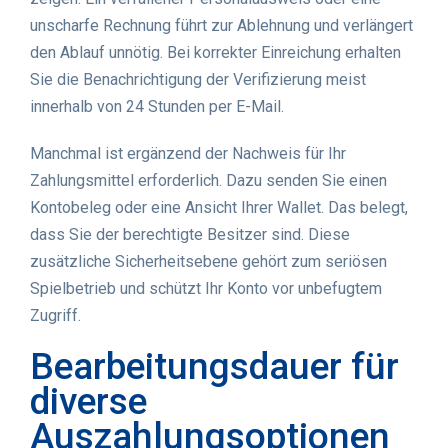
unscharfe Rechnung führt zur Ablehnung und verlängert
den Ablauf unnötig. Bei korrekter Einreichung erhalten
Sie die Benachrichtigung der Verifizierung meist
innerhalb von 24 Stunden per E-Mail.
Manchmal ist ergänzend der Nachweis für Ihr
Zahlungsmittel erforderlich. Dazu senden Sie einen
Kontobeleg oder eine Ansicht Ihrer Wallet. Das belegt,
dass Sie der berechtigte Besitzer sind. Diese
zusätzliche Sicherheitsebene gehört zum seriösen
Spielbetrieb und schützt Ihr Konto vor unbefugtem
Zugriff.
Bearbeitungsdauer für
diverse
Auszahlungsoptionen