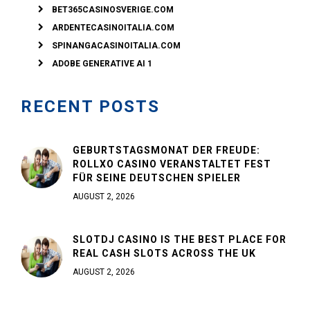
BET365CASINOSVERIGE.COM
ARDENTECASINOITALIA.COM
SPINANGACASINOITALIA.COM
ADOBE GENERATIVE AI 1
RECENT POSTS
GEBURTSTAGSMONAT DER FREUDE:
ROLLXO CASINO VERANSTALTET FEST
FÜR SEINE DEUTSCHEN SPIELER
AUGUST 2, 2026
SLOTDJ CASINO IS THE BEST PLACE FOR
REAL CASH SLOTS ACROSS THE UK
AUGUST 2, 2026