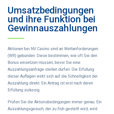
Umsatzbedingungen
und ihre Funktion bei
Gewinnauszahlungen
Aktionen bei NV Casino sind an Wettanforderungen
(WR) gebunden. Diese bestimmen, wie oft Sie den
Bonus einsetzen müssen, bevor Sie eine
Auszahlungsanfrage stellen dürfen. Die Erfüllung
dieser Auflagen wirkt sich auf die Schnelligkeit der
Auszahlung direkt. Ein Antrag ist erst nach deren
Erfüllung zulässig.
Prüfen Sie die Aktionsbedingungen immer genau. Ein
Auszahlungsgesuch, der zu früh gestellt wird, wird