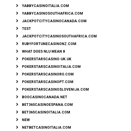
YABBYCASINOITALIA.COM
YABBYCASINOSOUTHAFRICA.COM
JACKPOTCITYCASINOCANADA.COM
TEST
JACKPOTCITYCASINOSOUTHAFRICA.COM
RUBYFORTUNECASINONZ.COM
WHAT DOES NLU MEAN 8
POKERSTARSCASINO-UK.UK
POKERSTARSCASINOITALIA.COM
POKERSTARSCASINORO.COM
POKERSTARSCASINOPT.COM
POKERSTARSCASINOSLOVENIJA.COM
BOOCASINOCANADA.NET
BET365CASINOESPANA.COM
BET365CASINOITALIA.COM
NEW
NETBETCASINOITALIA.COM