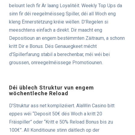
belount Iech fir Är laang Loyalitéit. Weekly Top Ups da
sinn fir déi reegelméisseg Spiller, déi all Woch eng
kleng Ënnerstëtzung kréie wëllen. D’Regelen si
meeschtens einfach a direkt. Dir maacht eng
Depositioun an engem bestëmmten Zäitraum, a schonn
kritt Dir e Bonus. Dës Genauegkeet mécht
d’Spillerfarung stabil a berechenbar, méi wéi bei
groussen, onreegelméissege Promotiounen.
Déi üblech Struktur vun engem
wöchentleche Reload
D’Struktur ass net komplizéiert. AlaWin Casino bitt
eppes wéi “Deposit 50€ dës Woch a kritt 20
Fräispiller” oder “Kritt e 50% Reload Bonus bis zu
100€”. All Konditioune stinn däitlech op der