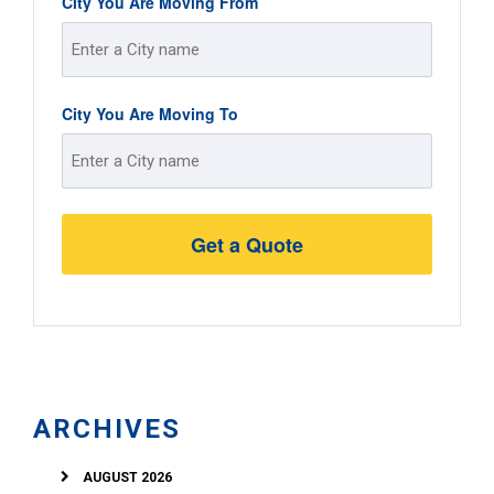
City You Are Moving From
Street
City You Are Moving To
Address
Street
Address
ARCHIVES
AUGUST 2026