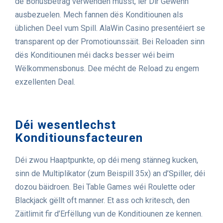
de Bonusbetrag verwenden musst, ier Dir Gewënn
ausbezuelen. Mech fannen dës Konditiounen als
üblichen Deel vum Spill. AlaWin Casino presentéiert se
transparent op der Promotiounssäit. Bei Reloaden sinn
dës Konditiounen méi dacks besser wéi beim
Wëlkommensbonus. Dee mécht de Reload zu engem
exzellenten Deal.
Déi wesentlechst
Konditiounsfacteuren
Déi zwou Haaptpunkte, op déi meng stänneg kucken,
sinn de Multiplikator (zum Beispill 35x) an d’Spiller, déi
dozou bäidroen. Bei Table Games wéi Roulette oder
Blackjack gëllt oft manner. Et ass och kritesch, den
Zäitlimit fir d’Erfëllung vun de Konditiounen ze kennen.