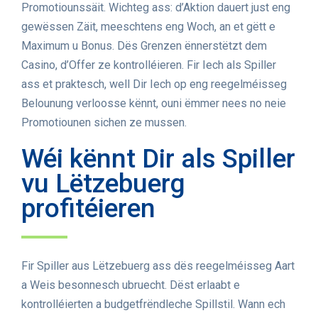
Promotiounssäit. Wichteg ass: d’Aktion dauert just eng
gewëssen Zäit, meeschtens eng Woch, an et gëtt e
Maximum u Bonus. Dës Grenzen ënnerstëtzt dem
Casino, d’Offer ze kontrolléieren. Fir Iech als Spiller
ass et praktesch, well Dir Iech op eng reegelméisseg
Belounung verloosse kënnt, ouni ëmmer nees no neie
Promotiounen sichen ze mussen.
Wéi kënnt Dir als Spiller
vu Lëtzebuerg
profitéieren
Fir Spiller aus Lëtzebuerg ass dës reegelméisseg Aart
a Weis besonnesch ubruecht. Dëst erlaabt e
kontrolléierten a budgetfrëndleche Spillstil. Wann ech