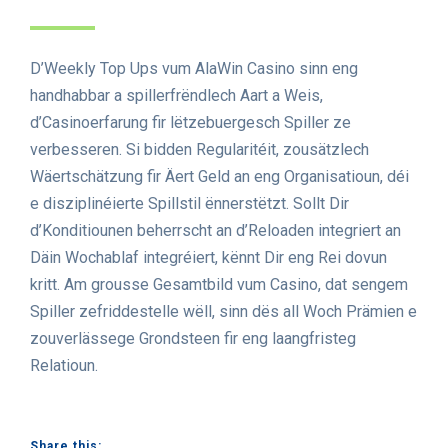
D’Weekly Top Ups vum AlaWin Casino sinn eng
handhabbar a spillerfrëndlech Aart a Weis,
d’Casinoerfarung fir lëtzebuergesch Spiller ze
verbesseren. Si bidden Regularitéit, zousätzlech
Wäertschätzung fir Äert Geld an eng Organisatioun, déi
e disziplinéierte Spillstil ënnerstëtzt. Sollt Dir
d’Konditiounen beherrscht an d’Reloaden integriert an
Däin Wochablaf integréiert, kënnt Dir eng Rei dovun
kritt. Am grousse Gesamtbild vum Casino, dat sengem
Spiller zefriddestelle wëll, sinn dës all Woch Prämien e
zouverlässege Grondsteen fir eng laangfristeg
Relatioun.
Share this: