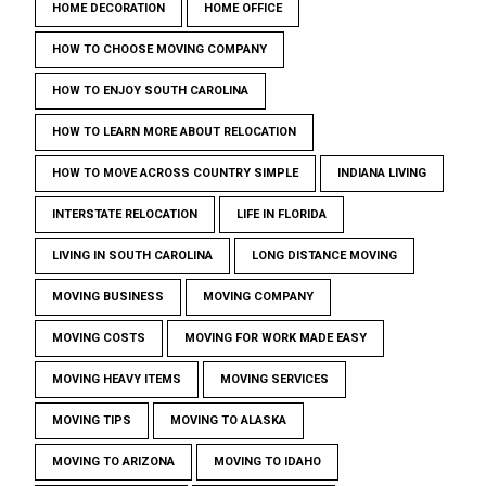
HOME DECORATION
HOME OFFICE
HOW TO CHOOSE MOVING COMPANY
HOW TO ENJOY SOUTH CAROLINA
HOW TO LEARN MORE ABOUT RELOCATION
HOW TO MOVE ACROSS COUNTRY SIMPLE
INDIANA LIVING
INTERSTATE RELOCATION
LIFE IN FLORIDA
LIVING IN SOUTH CAROLINA
LONG DISTANCE MOVING
MOVING BUSINESS
MOVING COMPANY
MOVING COSTS
MOVING FOR WORK MADE EASY
MOVING HEAVY ITEMS
MOVING SERVICES
MOVING TIPS
MOVING TO ALASKA
MOVING TO ARIZONA
MOVING TO IDAHO