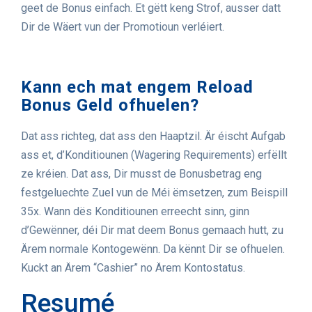
geet de Bonus einfach. Et gëtt keng Strof, ausser datt
Dir de Wäert vun der Promotioun verléiert.
Kann ech mat engem Reload
Bonus Geld ofhuelen?
Dat ass richteg, dat ass den Haaptzil. Är éischt Aufgab
ass et, d’Konditiounen (Wagering Requirements) erfëllt
ze kréien. Dat ass, Dir musst de Bonusbetrag eng
festgeluechte Zuel vun de Méi ëmsetzen, zum Beispill
35x. Wann dës Konditiounen erreecht sinn, ginn
d’Gewënner, déi Dir mat deem Bonus gemaach hutt, zu
Ärem normale Kontogewënn. Da kënnt Dir se ofhuelen.
Kuckt an Ärem “Cashier” no Ärem Kontostatus.
Resumé