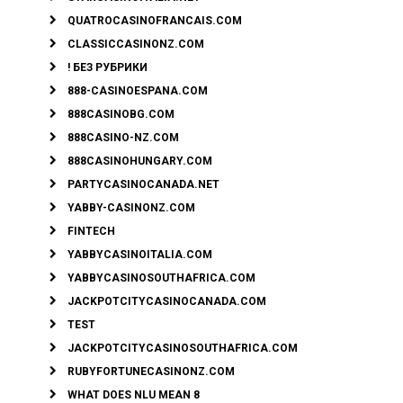
QUATROCASINOFRANCAIS.COM
CLASSICCASINONZ.COM
! БЕЗ РУБРИКИ
888-CASINOESPANA.COM
888CASINOBG.COM
888CASINO-NZ.COM
888CASINOHUNGARY.COM
PARTYCASINOCANADA.NET
YABBY-CASINONZ.COM
FINTECH
YABBYCASINOITALIA.COM
YABBYCASINOSOUTHAFRICA.COM
JACKPOTCITYCASINOCANADA.COM
TEST
JACKPOTCITYCASINOSOUTHAFRICA.COM
RUBYFORTUNECASINONZ.COM
WHAT DOES NLU MEAN 8