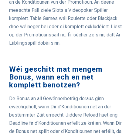
an de Konditiounen vun der Promotioun. An deene
meeschte Fäll ziele Slots a Videopoker Spiller
komplett. Table Games wéi Roulette oder Blackjack
droe wéineger bei oder si komplett exkludéiert. Liest
op der Promotiounssäit no, fir sécher ze sinn, datt Är
Liiblingsspill dobäi sinn.
Wéi geschitt mat mengem
Bonus, wann ech en net
komplett benotzen?
De Bonus an all Gewënnerbeträg doraus ginn
ewechgeholl, wann Dir d’Konditiounen net an der
bestëmmter Zäit erreecht. Jiddere Reload huet eng
Deadline fir d’Konditiounen erfëllt ze kréien. Wann Dir
de Bonus net spillt oder d’Konditiounen net erfëllt, da