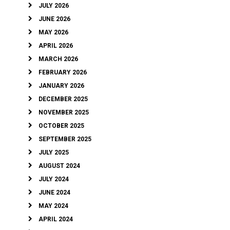
JULY 2026
JUNE 2026
MAY 2026
APRIL 2026
MARCH 2026
FEBRUARY 2026
JANUARY 2026
DECEMBER 2025
NOVEMBER 2025
OCTOBER 2025
SEPTEMBER 2025
JULY 2025
AUGUST 2024
JULY 2024
JUNE 2024
MAY 2024
APRIL 2024