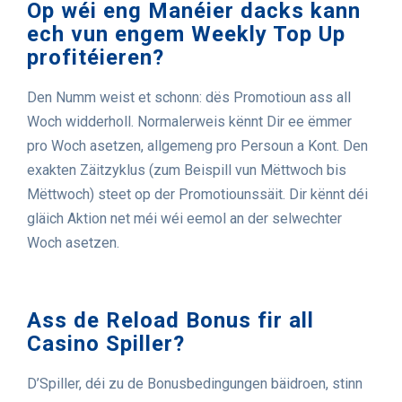
Op wéi eng Manéier dacks kann
ech vun engem Weekly Top Up
profitéieren?
Den Numm weist et schonn: dës Promotioun ass all
Woch widderholl. Normalerweis kënnt Dir ee ëmmer
pro Woch asetzen, allgemeng pro Persoun a Kont. Den
exakten Zäitzyklus (zum Beispill vun Mëttwoch bis
Mëttwoch) steet op der Promotiounssäit. Dir kënnt déi
gläich Aktion net méi wéi eemol an der selwechter
Woch asetzen.
Ass de Reload Bonus fir all
Casino Spiller?
D’Spiller, déi zu de Bonusbedingungen bäidroen, stinn