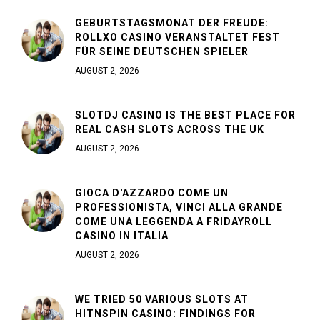
GEBURTSTAGSMONAT DER FREUDE:
ROLLXO CASINO VERANSTALTET FEST
FÜR SEINE DEUTSCHEN SPIELER
AUGUST 2, 2026
SLOTDJ CASINO IS THE BEST PLACE FOR
REAL CASH SLOTS ACROSS THE UK
AUGUST 2, 2026
GIOCA D'AZZARDO COME UN
PROFESSIONISTA, VINCI ALLA GRANDE
COME UNA LEGGENDA A FRIDAYROLL
CASINO IN ITALIA
AUGUST 2, 2026
WE TRIED 50 VARIOUS SLOTS AT
HITNSPIN CASINO: FINDINGS FOR