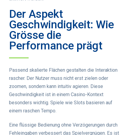
Der Aspekt
Geschwindigkeit: Wie
Grösse die
Performance prägt
Passend skalierte Flächen gestalten die Interaktion
rascher. Der Nutzer muss nicht erst zielen oder
zoomen, sondern kann intuitiv agieren. Diese
Geschwindigkeit ist in einem Casino-Kontext
besonders wichtig. Spiele wie Slots basieren auf
einem raschen Tempo.
Eine flüssige Bedienung ohne Verzögerungen durch
Fehleingaben verbessert das Spielvergnügen. Es ist