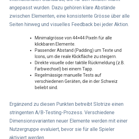
angepasst wurden. Dazu gehören klare Abstände
zwischen Elementen, eine konsistente Grösse über alle
Seiten hinweg und visuelles Feedback bei jeder Aktion.
Minimalgrösse von 44×44 Pixeln für alle
klickbaren Elemente.
Passender Abstand (Padding) um Texte und
Icons, um die reale Klickfläche zu steigern.
Direkte visuelle oder taktile Rückmeldung (z.B.
Farbwechsel) bei einem Tapp.
Regelmässige manuelle Tests auf
verschiedenen Geräten, die in der Schweiz
beliebt sind.
Ergänzend zu diesen Punkten betreibt Slotrize einen
stringenten A/B-Testing-Prozess. Verschiedene
Dimensionsvarianten neuer Elemente werden mit einer
Nutzergruppe evaluiert, bevor sie für alle Spieler
aktiviert werden.