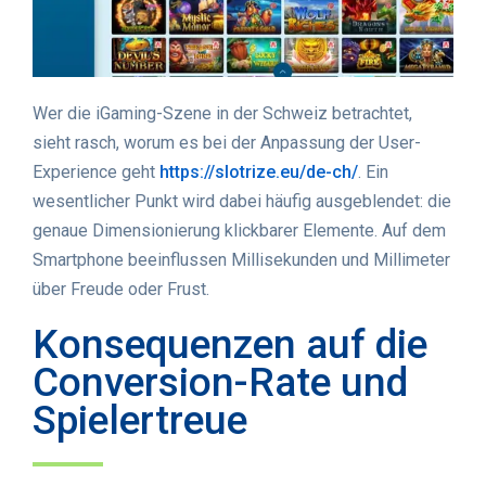
Wer die iGaming-Szene in der Schweiz betrachtet,
sieht rasch, worum es bei der Anpassung der User-
Experience geht
https://slotrize.eu/de-ch/
. Ein
wesentlicher Punkt wird dabei häufig ausgeblendet: die
genaue Dimensionierung klickbarer Elemente. Auf dem
Smartphone beeinflussen Millisekunden und Millimeter
über Freude oder Frust.
Konsequenzen auf die
Conversion-Rate und
Spielertreue