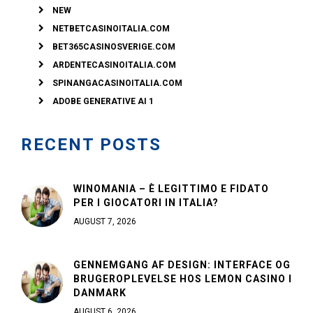
NEW
NETBETCASINOITALIA.COM
BET365CASINOSVERIGE.COM
ARDENTECASINOITALIA.COM
SPINANGACASINOITALIA.COM
ADOBE GENERATIVE AI 1
RECENT POSTS
WINOMANIA – È LEGITTIMO E FIDATO
PER I GIOCATORI IN ITALIA?
AUGUST 7, 2026
GENNEMGANG AF DESIGN: INTERFACE OG
BRUGEROPLEVELSE HOS LEMON CASINO I
DANMARK
AUGUST 6, 2026