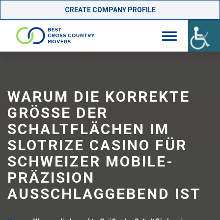
CREATE COMPANY PROFILE
Skip
to
content
WARUM DIE KORREKTE
GRÖSSE DER S
CHALTFLÄCHEN IM S
LOTRIZE CASINO FÜR S
CHWEIZER MOBILE-P
RÄZISION A
USSCHLAGGEBEND IST