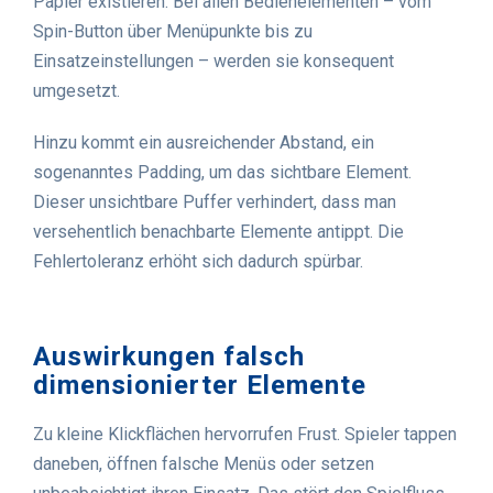
Papier existieren. Bei allen Bedienelementen – vom
Spin-Button über Menüpunkte bis zu
Einsatzeinstellungen – werden sie konsequent
umgesetzt.
Hinzu kommt ein ausreichender Abstand, ein
sogenanntes Padding, um das sichtbare Element.
Dieser unsichtbare Puffer verhindert, dass man
versehentlich benachbarte Elemente antippt. Die
Fehlertoleranz erhöht sich dadurch spürbar.
Auswirkungen falsch
dimensionierter Elemente
Zu kleine Klickflächen hervorrufen Frust. Spieler tappen
daneben, öffnen falsche Menüs oder setzen