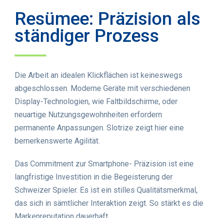
Resümee: Präzision als
ständiger Prozess
Die Arbeit an idealen Klickflächen ist keineswegs
abgeschlossen. Moderne Geräte mit verschiedenen
Display-Technologien, wie Faltbildschirme, oder
neuartige Nutzungsgewohnheiten erfordern
permanente Anpassungen. Slotrize zeigt hier eine
bemerkenswerte Agilität.
Das Commitment zur Smartphone- Präzision ist eine
langfristige Investition in die Begeisterung der
Schweizer Spieler. Es ist ein stilles Qualitätsmerkmal,
das sich in sämtlicher Interaktion zeigt. So stärkt es die
Markenreputation dauerhaft.