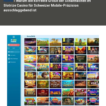
Home
»
Warum die korrekte Größe der Schaltflächen im
Slotrize Casino für Schweizer Mobile-Präzision
ausschlaggebend ist