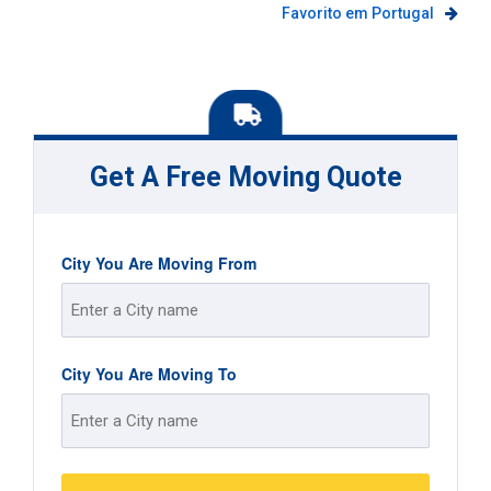
Favorito em Portugal
Get A Free Moving Quote
City You Are Moving From
Street
City You Are Moving To
Address
Street