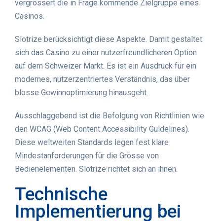
vergrössert die in Frage kommende Zielgruppe eines
Casinos.
Slotrize berücksichtigt diese Aspekte. Damit gestaltet
sich das Casino zu einer nutzerfreundlicheren Option
auf dem Schweizer Markt. Es ist ein Ausdruck für ein
modernes, nutzerzentriertes Verständnis, das über
blosse Gewinnoptimierung hinausgeht.
Ausschlaggebend ist die Befolgung von Richtlinien wie
den WCAG (Web Content Accessibility Guidelines).
Diese weltweiten Standards legen fest klare
Mindestanforderungen für die Grösse von
Bedienelementen. Slotrize richtet sich an ihnen.
Technische
Implementierung bei