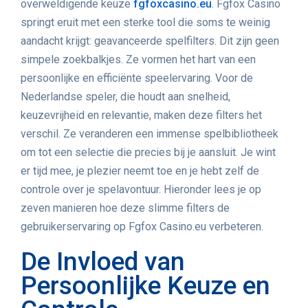
overweldigende keuze
fgfoxcasino.eu
. Fgfox Casino
springt eruit met een sterke tool die soms te weinig
aandacht krijgt: geavanceerde spelfilters. Dit zijn geen
simpele zoekbalkjes. Ze vormen het hart van een
persoonlijke en efficiënte speelervaring. Voor de
Nederlandse speler, die houdt aan snelheid,
keuzevrijheid en relevantie, maken deze filters het
verschil. Ze veranderen een immense spelbibliotheek
om tot een selectie die precies bij je aansluit. Je wint
er tijd mee, je plezier neemt toe en je hebt zelf de
controle over je spelavontuur. Hieronder lees je op
zeven manieren hoe deze slimme filters de
gebruikerservaring op Fgfox Casino.eu verbeteren.
De Invloed van
Persoonlijke Keuze en