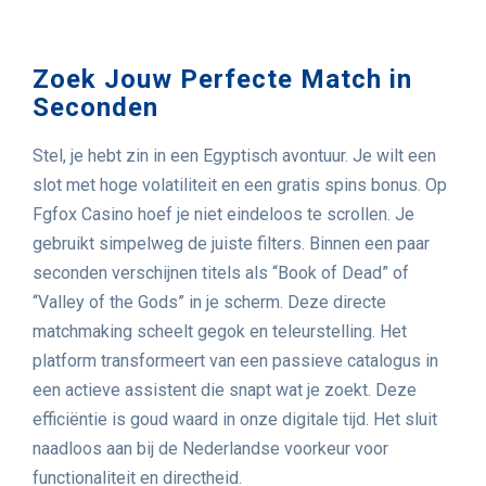
Zoek Jouw Perfecte Match in
Seconden
Stel, je hebt zin in een Egyptisch avontuur. Je wilt een
slot met hoge volatiliteit en een gratis spins bonus. Op
Fgfox Casino hoef je niet eindeloos te scrollen. Je
gebruikt simpelweg de juiste filters. Binnen een paar
seconden verschijnen titels als “Book of Dead” of
“Valley of the Gods” in je scherm. Deze directe
matchmaking scheelt gegok en teleurstelling. Het
platform transformeert van een passieve catalogus in
een actieve assistent die snapt wat je zoekt. Deze
efficiëntie is goud waard in onze digitale tijd. Het sluit
naadloos aan bij de Nederlandse voorkeur voor
functionaliteit en directheid.