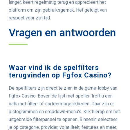
langer, keert regelmatig terug en apprecieert het
platform om zijn gebruiksgemak. Het getuigt van
respect voor zijn tijd.
Vragen en antwoorden
Waar vind ik de spelfilters
terugvinden op Fgfox Casino?
De spelfilters zijn direct te zien in de game-lobby van
Fgfox Casino. Boven de lijst met spellen treft u een
balk met filter- of sorteermogelijkheden. Daar zijn er
pictogrammen en dropdown-menu’s. Klik hierop om het
uitgebreide filterpaneel te openen. Binnenin selecteer
je op categorie, provider, volatiliteit, features en meer.