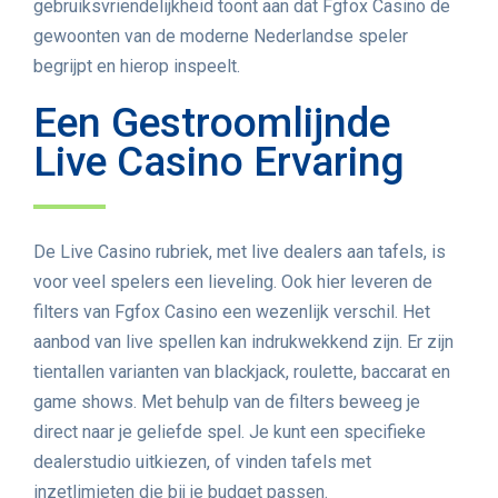
gebruiksvriendelijkheid toont aan dat Fgfox Casino de
gewoonten van de moderne Nederlandse speler
begrijpt en hierop inspeelt.
Een Gestroomlijnde
Live Casino Ervaring
De Live Casino rubriek, met live dealers aan tafels, is
voor veel spelers een lieveling. Ook hier leveren de
filters van Fgfox Casino een wezenlijk verschil. Het
aanbod van live spellen kan indrukwekkend zijn. Er zijn
tientallen varianten van blackjack, roulette, baccarat en
game shows. Met behulp van de filters beweeg je
direct naar je geliefde spel. Je kunt een specifieke
dealerstudio uitkiezen, of vinden tafels met
inzetlimieten die bij je budget passen.