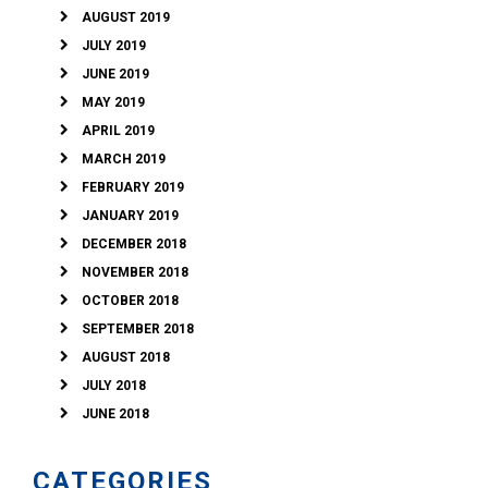
AUGUST 2019
JULY 2019
JUNE 2019
MAY 2019
APRIL 2019
MARCH 2019
FEBRUARY 2019
JANUARY 2019
DECEMBER 2018
NOVEMBER 2018
OCTOBER 2018
SEPTEMBER 2018
AUGUST 2018
JULY 2018
JUNE 2018
CATEGORIES