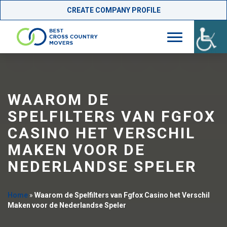
CREATE COMPANY PROFILE
Skip
to
content
WAAROM DE
SPELFILTERS VAN FGFOX
CASINO HET VERSCHIL
MAKEN VOOR DE
NEDERLANDSE SPELER
Home
»
Waarom de Spelfilters van Fgfox Casino het Verschil
Maken voor de Nederlandse Speler