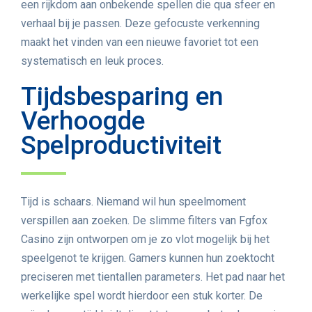
een rijkdom aan onbekende spellen die qua sfeer en
verhaal bij je passen. Deze gefocuste verkenning
maakt het vinden van een nieuwe favoriet tot een
systematisch en leuk proces.
Tijdsbesparing en
Verhoogde
Spelproductiviteit
Tijd is schaars. Niemand wil hun speelmoment
verspillen aan zoeken. De slimme filters van Fgfox
Casino zijn ontworpen om je zo vlot mogelijk bij het
speelgenot te krijgen. Gamers kunnen hun zoektocht
preciseren met tientallen parameters. Het pad naar het
werkelijke spel wordt hierdoor een stuk korter. De