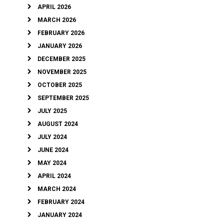
APRIL 2026
MARCH 2026
FEBRUARY 2026
JANUARY 2026
DECEMBER 2025
NOVEMBER 2025
OCTOBER 2025
SEPTEMBER 2025
JULY 2025
AUGUST 2024
JULY 2024
JUNE 2024
MAY 2024
APRIL 2024
MARCH 2024
FEBRUARY 2024
JANUARY 2024