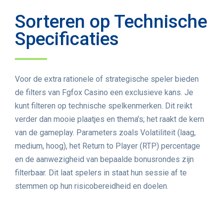
Sorteren op Technische
Specificaties
Voor de extra rationele of strategische speler bieden
de filters van Fgfox Casino een exclusieve kans. Je
kunt filteren op technische spelkenmerken. Dit reikt
verder dan mooie plaatjes en thema’s; het raakt de kern
van de gameplay. Parameters zoals Volatiliteit (laag,
medium, hoog), het Return to Player (RTP) percentage
en de aanwezigheid van bepaalde bonusrondes zijn
filterbaar. Dit laat spelers in staat hun sessie af te
stemmen op hun risicobereidheid en doelen.