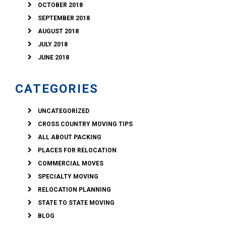
OCTOBER 2018
SEPTEMBER 2018
AUGUST 2018
JULY 2018
JUNE 2018
CATEGORIES
UNCATEGORIZED
CROSS COUNTRY MOVING TIPS
ALL ABOUT PACKING
PLACES FOR RELOCATION
COMMERCIAL MOVES
SPECIALTY MOVING
RELOCATION PLANNING
STATE TO STATE MOVING
BLOG