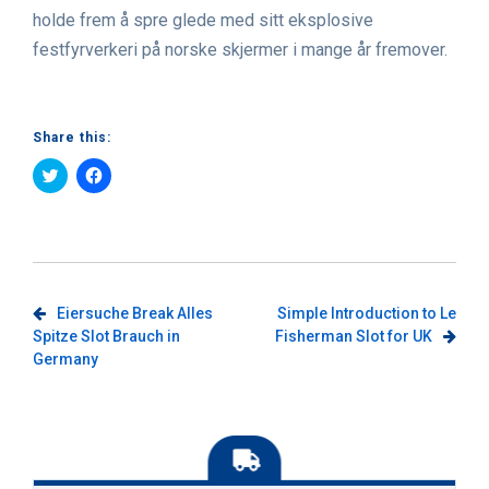
holde frem å spre glede med sitt eksplosive
festfyrverkeri på norske skjermer i mange år fremover.
Share this:
Click
Click
to
to
share
share
on
on
Twitter
Facebook
(Opens
(Opens
in
in
new
new
window)
window)
Post
Eiersuche Break Alles
Simple Introduction to Le
Spitze Slot Brauch in
Fisherman Slot for UK
navigation
Germany