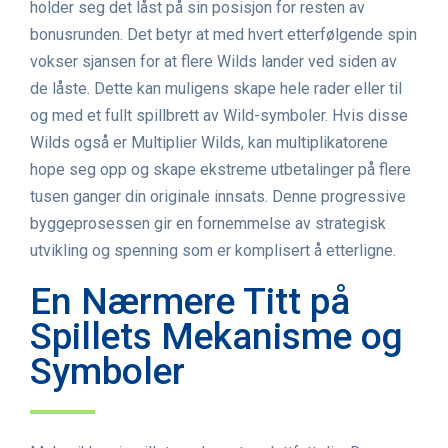
holder seg det låst på sin posisjon for resten av
bonusrunden. Det betyr at med hvert etterfølgende spin
vokser sjansen for at flere Wilds lander ved siden av
de låste. Dette kan muligens skape hele rader eller til
og med et fullt spillbrett av Wild-symboler. Hvis disse
Wilds også er Multiplier Wilds, kan multiplikatorene
hope seg opp og skape ekstreme utbetalinger på flere
tusen ganger din originale innsats. Denne progressive
byggeprosessen gir en fornemmelse av strategisk
utvikling og spenning som er komplisert å etterligne.
En Nærmere Titt på
Spillets Mekanisme og
Symboler