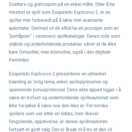
Scatters og gratisspinn på en enkel måte. Etter å ha
mestret et spill som Esqueleto Explosivo 2, er en
spiller mer forberedt på å takle mer avanserte
automater. Dermed vil de alltid ha en posisjon som en
“portåpner” i casinoers spillkataloger. Deres rolle som
stabile og underholdende produkter sikrer at de ikke
bare fortsetter, men blomstrer, også i den digitale
fremtiden.
Esqueleto Explosivo 2 presenterer en utmerket
blanding av livlig tema, enkel spillopplevelse og
spennende bonuspotensial. Dens ekte appell ligger i å
være en trofast og underholdende spilleautomat som
ikke forsøker å være noe den ikke er. For norske
spillere som ser etter en tidløs, men likevel
fengslende, opplevelse, er denne spillmaskinen
fortsatt et godt valg. Det er årsak til å tro at den vil