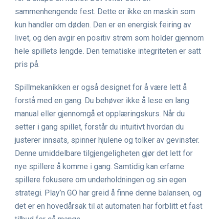
sammenhengende fest. Dette er ikke en maskin som
kun handler om døden. Den er en energisk feiring av
livet, og den avgir en positiv strøm som holder gjennom
hele spillets lengde. Den tematiske integriteten er satt
pris på.
Spillmekanikken er også designet for å være lett å
forstå med en gang. Du behøver ikke å lese en lang
manual eller gjennomgå et opplæringskurs. Når du
setter i gang spillet, forstår du intuitivt hvordan du
justerer innsats, spinner hjulene og tolker av gevinster.
Denne umiddelbare tilgjengeligheten gjør det lett for
nye spillere å komme i gang. Samtidig kan erfarne
spillere fokusere om underholdningen og sin egen
strategi. Play’n GO har greid å finne denne balansen, og
det er en hovedårsak til at automaten har forblitt et fast