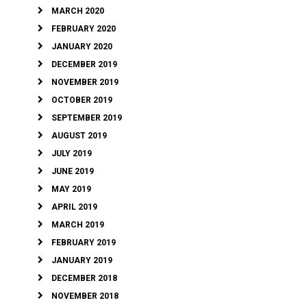
MARCH 2020
FEBRUARY 2020
JANUARY 2020
DECEMBER 2019
NOVEMBER 2019
OCTOBER 2019
SEPTEMBER 2019
AUGUST 2019
JULY 2019
JUNE 2019
MAY 2019
APRIL 2019
MARCH 2019
FEBRUARY 2019
JANUARY 2019
DECEMBER 2018
NOVEMBER 2018