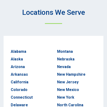
Locations We Serve
Alabama
Montana
Alaska
Nebraska
Arizona
Nevada
Arkansas
New Hampshire
California
New Jersey
Colorado
New Mexico
Connecticut
New York
Delaware
North Carolina