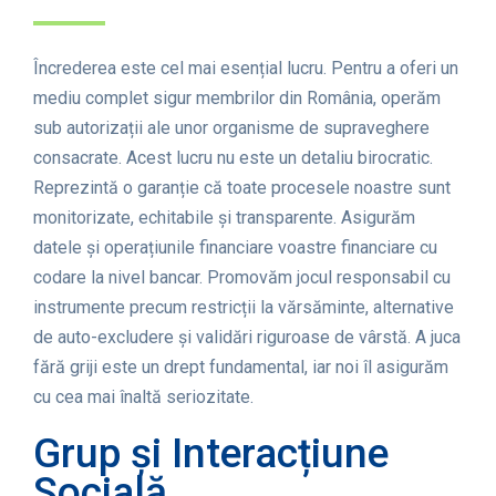
Încrederea este cel mai esențial lucru. Pentru a oferi un
mediu complet sigur membrilor din România, operăm
sub autorizații ale unor organisme de supraveghere
consacrate. Acest lucru nu este un detaliu birocratic.
Reprezintă o garanție că toate procesele noastre sunt
monitorizate, echitabile și transparente. Asigurăm
datele și operațiunile financiare voastre financiare cu
codare la nivel bancar. Promovăm jocul responsabil cu
instrumente precum restricții la vărsăminte, alternative
de auto-excludere și validări riguroase de vârstă. A juca
fără griji este un drept fundamental, iar noi îl asigurăm
cu cea mai înaltă seriozitate.
Grup și Interacțiune
Socială