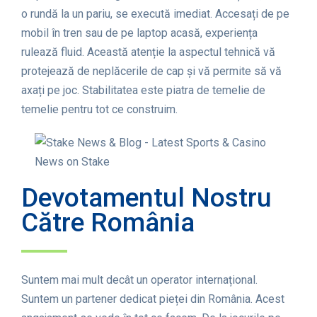
o rundă la un pariu, se execută imediat. Accesați de pe
mobil în tren sau de pe laptop acasă, experiența
rulează fluid. Această atenție la aspectul tehnică vă
protejează de neplăcerile de cap și vă permite să vă
axați pe joc. Stabilitatea este piatra de temelie de
temelie pentru tot ce construim.
Devotamentul Nostru
Către România
Suntem mai mult decât un operator internațional.
Suntem un partener dedicat pieței din România. Acest