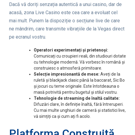
Dacă vă doriți senzația autentică a unui casino, dar de
acasă, zona Live Casino este cea care a evoluat cel
mai mult. Punem la dispoziție o secțiune live de care
ne mândrim, care transmite vibrațiile de la Vegas direct
pe ecranul vostru.
Operatori experimentați și prietenoși:
Comunicați cu croupieri reali, din studiouri dotate
cu tehnologie modernă. Vă vorbesc în română și
construiesc o atmosferă primitoare.
Selecție impresionantă de mese:
Aveți de la
ruletă și blackjack clasic până la baccarat, Sic Bo
și jocuri cu teme originale. Este întotdeauna o
masă potrivită pentru bugetul și stilul vostru.
Tehnologie de streaming de înaltă calitate:
Difuzări clare, în definiție înaltă, fără întreruperi.
Cu mai multe unghiuri de cameră și statistici live,
vă simțiți ca și cum ați fi acolo.
Platforma Construită