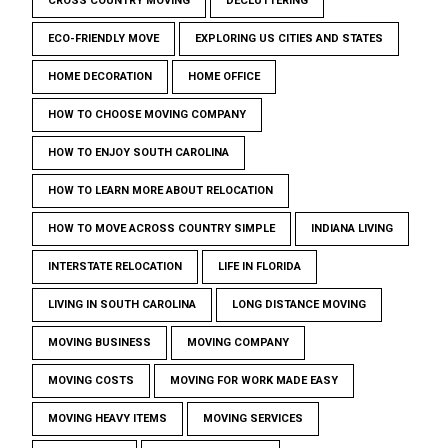
CROSS COUNTRY MOVING
DECLUTTERING
ECO-FRIENDLY MOVE
EXPLORING US CITIES AND STATES
HOME DECORATION
HOME OFFICE
HOW TO CHOOSE MOVING COMPANY
HOW TO ENJOY SOUTH CAROLINA
HOW TO LEARN MORE ABOUT RELOCATION
HOW TO MOVE ACROSS COUNTRY SIMPLE
INDIANA LIVING
INTERSTATE RELOCATION
LIFE IN FLORIDA
LIVING IN SOUTH CAROLINA
LONG DISTANCE MOVING
MOVING BUSINESS
MOVING COMPANY
MOVING COSTS
MOVING FOR WORK MADE EASY
MOVING HEAVY ITEMS
MOVING SERVICES