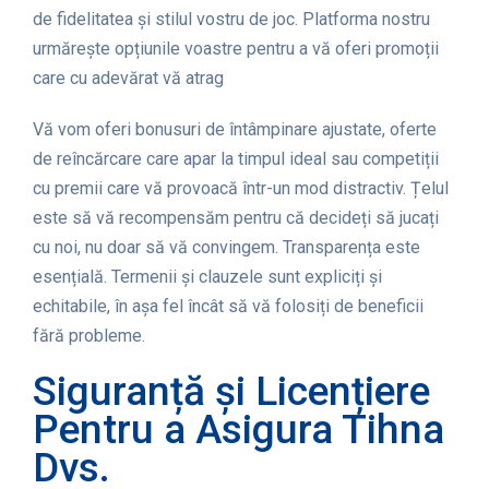
de fidelitatea și stilul vostru de joc. Platforma nostru
urmărește opțiunile voastre pentru a vă oferi promoții
care cu adevărat vă atrag
Vă vom oferi bonusuri de întâmpinare ajustate, oferte
de reîncărcare care apar la timpul ideal sau competiții
cu premii care vă provoacă într-un mod distractiv. Țelul
este să vă recompensăm pentru că decideți să jucați
cu noi, nu doar să vă convingem. Transparența este
esențială. Termenii și clauzele sunt expliciți și
echitabile, în așa fel încât să vă folosiți de beneficii
fără probleme.
Siguranță și Licențiere
Pentru a Asigura Tihna
Dvs.