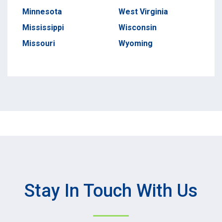
Minnesota
West Virginia
Mississippi
Wisconsin
Missouri
Wyoming
Stay In Touch With Us