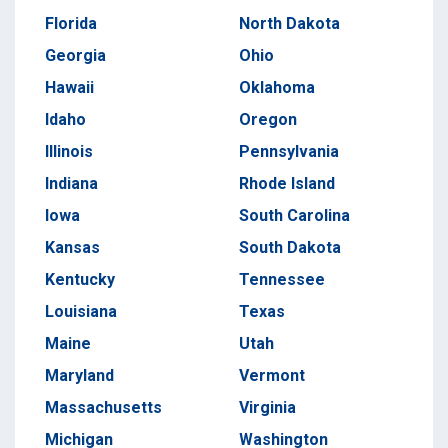
Florida
North Dakota
Georgia
Ohio
Hawaii
Oklahoma
Idaho
Oregon
Illinois
Pennsylvania
Indiana
Rhode Island
Iowa
South Carolina
Kansas
South Dakota
Kentucky
Tennessee
Louisiana
Texas
Maine
Utah
Maryland
Vermont
Massachusetts
Virginia
Michigan
Washington