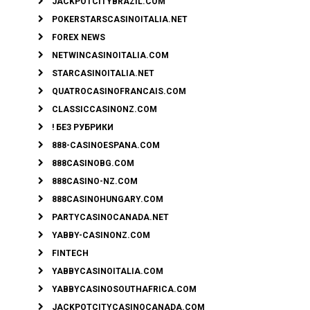
JACKPOTCITYBRAZIL.COM
POKERSTARSCASINOITALIA.NET
FOREX NEWS
NETWINCASINOITALIA.COM
STARCASINOITALIA.NET
QUATROCASINOFRANCAIS.COM
CLASSICCASINONZ.COM
! БЕЗ РУБРИКИ
888-CASINOESPANA.COM
888CASINOBG.COM
888CASINO-NZ.COM
888CASINOHUNGARY.COM
PARTYCASINOCANADA.NET
YABBY-CASINONZ.COM
FINTECH
YABBYCASINOITALIA.COM
YABBYCASINOSOUTHAFRICA.COM
JACKPOTCITYCASINOCANADA.COM