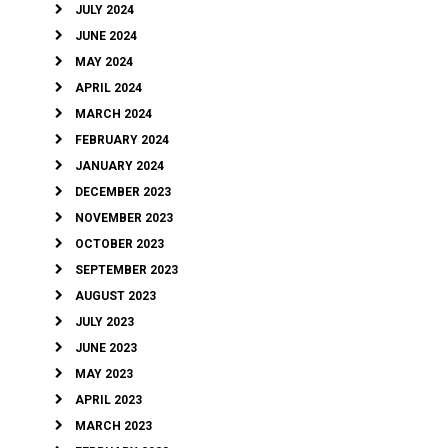
JULY 2024
JUNE 2024
MAY 2024
APRIL 2024
MARCH 2024
FEBRUARY 2024
JANUARY 2024
DECEMBER 2023
NOVEMBER 2023
OCTOBER 2023
SEPTEMBER 2023
AUGUST 2023
JULY 2023
JUNE 2023
MAY 2023
APRIL 2023
MARCH 2023