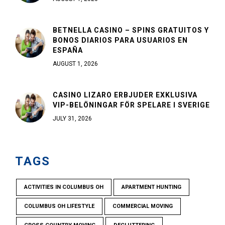
BETNELLA CASINO – SPINS GRATUITOS Y
BONOS DIARIOS PARA USUARIOS EN
ESPAÑA
AUGUST 1, 2026
CASINO LIZARO ERBJUDER EXKLUSIVA
VIP-BELÖNINGAR FÖR SPELARE I SVERIGE
JULY 31, 2026
TAGS
ACTIVITIES IN COLUMBUS OH
APARTMENT HUNTING
COLUMBUS OH LIFESTYLE
COMMERCIAL MOVING