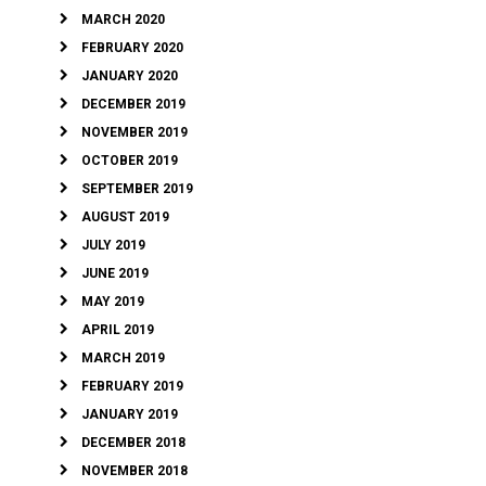
MARCH 2020
FEBRUARY 2020
JANUARY 2020
DECEMBER 2019
NOVEMBER 2019
OCTOBER 2019
SEPTEMBER 2019
AUGUST 2019
JULY 2019
JUNE 2019
MAY 2019
APRIL 2019
MARCH 2019
FEBRUARY 2019
JANUARY 2019
DECEMBER 2018
NOVEMBER 2018