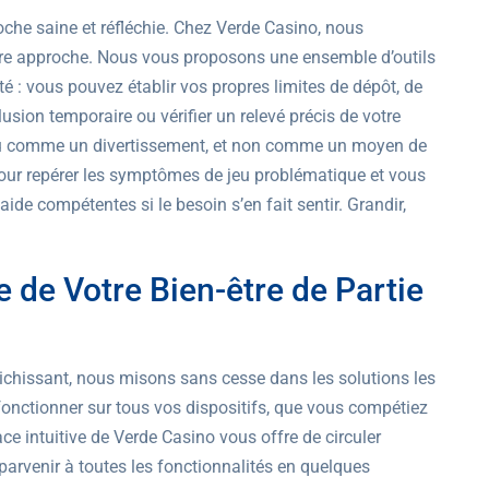
oche saine et réfléchie. Chez Verde Casino, nous
otre approche. Nous vous proposons une ensemble d’outils
té : vous pouvez établir vos propres limites de dépôt, de
lusion temporaire ou vérifier un relevé précis de votre
eu comme un divertissement, et non comme un moyen de
pour repérer les symptômes de jeu problématique et vous
’aide compétentes si le besoin s’en fait sentir. Grandir,
 de Votre Bien-être de Partie
ichissant, nous misons sans cesse dans les solutions les
fonctionner sur tous vos dispositifs, que vous compétiez
ace intuitive de Verde Casino vous offre de circuler
’parvenir à toutes les fonctionnalités en quelques