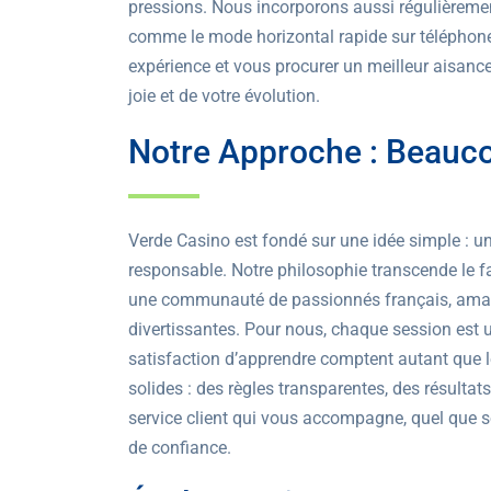
pressions. Nous incorporons aussi régulièremen
comme le mode horizontal rapide sur téléphone
expérience et vous procurer un meilleur aisance
joie et de votre évolution.
Notre Approche : Beauc
Verde Casino est fondé sur une idée simple : un
responsable. Notre philosophie transcende le fa
une communauté de passionnés français, amateu
divertissantes. Pour nous, chaque session est 
satisfaction d’apprendre comptent autant que l
solides : des règles transparentes, des résultats
service client qui vous accompagne, quel que s
de confiance.