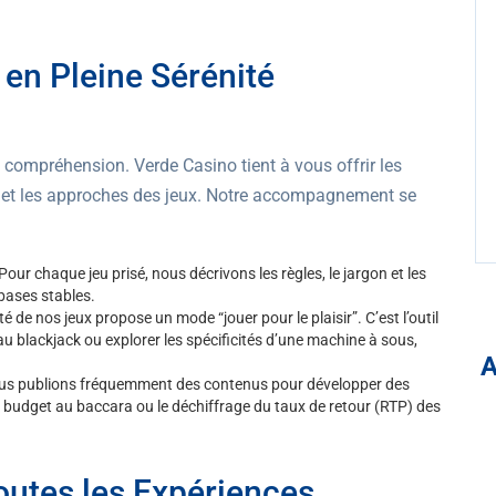
 en Pleine Sérénité
la compréhension. Verde Casino tient à vous offrir les
s et les approches des jeux. Notre accompagnement se
 Pour chaque jeu prisé, nous décrivons les règles, le jargon et les
bases stables.
té de nos jeux propose un mode “jouer pour le plaisir”. C’est l’outil
au blackjack ou explorer les spécificités d’une machine à sous,
us publions fréquemment des contenus pour développer des
e budget au baccara ou le déchiffrage du taux de retour (RTP) des
outes les Expériences