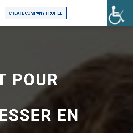
CREATE COMPANY PROFILE
T POUR
ESSER EN