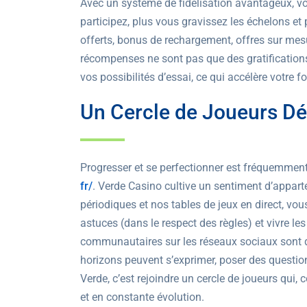
Avec un système de fidélisation avantageux, v
participez, plus vous gravissez les échelons et
offerts, bonus de rechargement, offres sur mesu
récompenses ne sont pas que des gratifications.
vos possibilités d’essai, ce qui accélère votre f
Un Cercle de Joueurs D
Progresser et se perfectionner est fréquemmen
fr/
. Verde Casino cultive un sentiment d’appa
périodiques et nos tables de jeux en direct, vou
astuces (dans le respect des règles) et vivre les
communautaires sur les réseaux sociaux sont d
horizons peuvent s’exprimer, poser des question
Verde, c’est rejoindre un cercle de joueurs qui,
et en constante évolution.