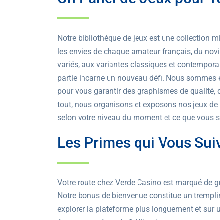
Notre bibliothèque de jeux est une collection m
les envies de chaque amateur français, du nov
variés, aux variantes classiques et contemporai
partie incarne un nouveau défi. Nous sommes e
pour vous garantir des graphismes de qualité,
tout, nous organisons et exposons nos jeux de 
selon votre niveau du moment et ce que vous s
Les Primes qui Vous Sui
Votre route chez Verde Casino est marqué de g
Notre bonus de bienvenue constitue un trempli
explorer la plateforme plus longuement et sur u