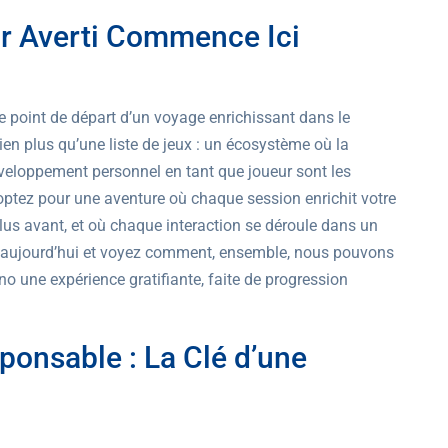
r Averti Commence Ici
le point de départ d’un voyage enrichissant dans le
n plus qu’une liste de jeux : un écosystème où la
éveloppement personnel en tant que joueur sont les
 optez pour une aventure où chaque session enrichit votre
lus avant, et où chaque interaction se déroule dans un
us aujourd’hui et voyez comment, ensemble, nous pouvons
no une expérience gratifiante, faite de progression
ponsable : La Clé d’une