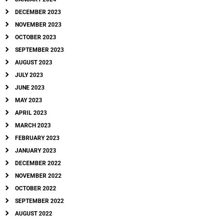
DECEMBER 2023
NOVEMBER 2023
OCTOBER 2023
SEPTEMBER 2023
AUGUST 2023
JULY 2023
JUNE 2023
MAY 2023
APRIL 2023
MARCH 2023
FEBRUARY 2023
JANUARY 2023
DECEMBER 2022
NOVEMBER 2022
OCTOBER 2022
SEPTEMBER 2022
AUGUST 2022