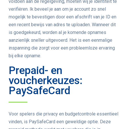
voldoen aan de regelgeving, moeten wij je identiteit te
verifiëren. Ik beveel je aan om je account zo snel
mogelijk te bevestigen door een afschrift van je ID en
een recent bewijs van adres te uploaden. Wanneer dit
is goedgekeurd, worden al je komende opnames
aanzienlijk sneller uitgevoerd. Het is een eenmalige
inspanning die zorgt voor een probleemloze ervaring
bij elke opname.
Prepaid- en
voucherkeuzes:
PaySafeCard
Voor spelers die privacy en budgetcontrole essentieel
vinden, is PaySafeCard een geweldige optie. Deze