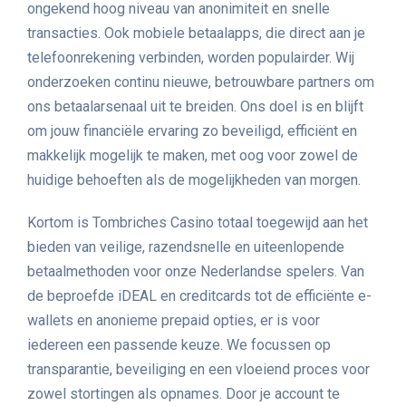
ongekend hoog niveau van anonimiteit en snelle
transacties. Ook mobiele betaalapps, die direct aan je
telefoonrekening verbinden, worden populairder. Wij
onderzoeken continu nieuwe, betrouwbare partners om
ons betaalarsenaal uit te breiden. Ons doel is en blijft
om jouw financiële ervaring zo beveiligd, efficiënt en
makkelijk mogelijk te maken, met oog voor zowel de
huidige behoeften als de mogelijkheden van morgen.
Kortom is Tombriches Casino totaal toegewijd aan het
bieden van veilige, razendsnelle en uiteenlopende
betaalmethoden voor onze Nederlandse spelers. Van
de beproefde iDEAL en creditcards tot de efficiënte e-
wallets en anonieme prepaid opties, er is voor
iedereen een passende keuze. We focussen op
transparantie, beveiliging en een vloeiend proces voor
zowel stortingen als opnames. Door je account te