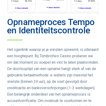
Opnameproces Tempo
en Identiteitscontrole
Het ogenblik waarop je je winsten opneemt, is uiteraard
een hoogtepunt. Bij Tombriches Casino proberen we
om dat moment zo soepel en vlot te laten plaatsvinden.
De doorlooptijd van een opname hangt sterk af van de
gebruikte betaalmethode: e-wallets zijn meestal het
snelste (binnen 24 uur), op de voet gevolgd door
creditcards en bankoverschrijvingen (1-3 werkdagen).
Een belangrijk onderdeel van het opnameproces is
accountverificatie. Om misbruik te voorkomen en te