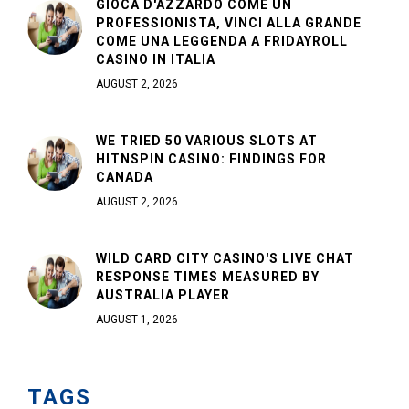
GIOCA D'AZZARDO COME UN
PROFESSIONISTA, VINCI ALLA GRANDE
COME UNA LEGGENDA A FRIDAYROLL
CASINO IN ITALIA
AUGUST 2, 2026
WE TRIED 50 VARIOUS SLOTS AT
HITNSPIN CASINO: FINDINGS FOR
CANADA
AUGUST 2, 2026
WILD CARD CITY CASINO'S LIVE CHAT
RESPONSE TIMES MEASURED BY
AUSTRALIA PLAYER
AUGUST 1, 2026
TAGS