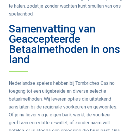
te halen, zodat je zonder wachten kunt smullen van ons
spelaanbod.
Samenvatting van
Geaccepteerde
Betaalmethoden in ons
land
Nederlandse spelers hebben bij Tombriches Casino
toegang tot een uitgebreide en diverse selectie
betaalmethoden. Wij leveren opties die uitstekend
aansluiten bij de regionale voorkeuren en gewoontes.
Of je nu liever via je eigen bank werkt, de voorkeur
geeft aan een vlotte e-wallet, of zonder naam wilt
betalen, er is steeds een oplossing die bij je past. Ons