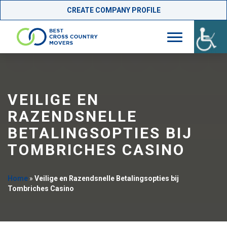
CREATE COMPANY PROFILE
Skip
to
content
VEILIGE EN
RAZENDSNELLE
BETALINGSOPTIES BIJ
TOMBRICHES CASINO
Home
»
Veilige en Razendsnelle Betalingsopties bij
Tombriches Casino