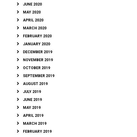
JUNE 2020
MAY 2020
APRIL 2020
MARCH 2020
FEBRUARY 2020
JANUARY 2020
DECEMBER 2019
NOVEMBER 2019
OCTOBER 2019
SEPTEMBER 2019
AUGUST 2019
JULY 2019
JUNE 2019
MAY 2019
APRIL 2019
MARCH 2019
FEBRUARY 2019