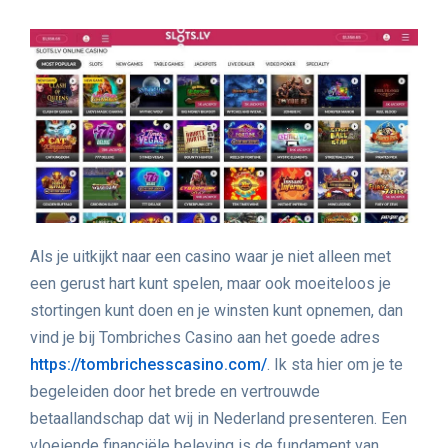
Als je uitkijkt naar een casino waar je niet alleen met
een gerust hart kunt spelen, maar ook moeiteloos je
stortingen kunt doen en je winsten kunt opnemen, dan
vind je bij Tombriches Casino aan het goede adres
https://tombrichesscasino.com/
. Ik sta hier om je te
begeleiden door het brede en vertrouwde
betaallandschap dat wij in Nederland presenteren. Een
vloeiende financiële beleving is de fundament van