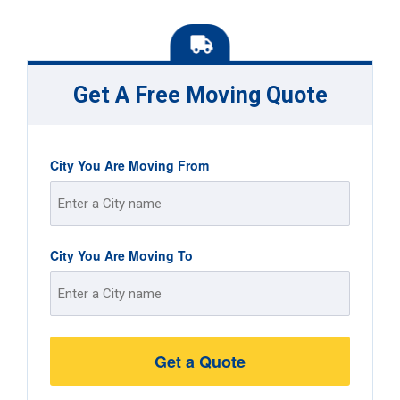
Get A Free Moving Quote
City You Are Moving From
Street
City You Are Moving To
Address
Street
Address