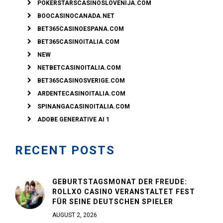
POKERSTARSCASINOSLOVENIJA.COM
BOOCASINOCANADA.NET
BET365CASINOESPANA.COM
BET365CASINOITALIA.COM
NEW
NETBETCASINOITALIA.COM
BET365CASINOSVERIGE.COM
ARDENTECASINOITALIA.COM
SPINANGACASINOITALIA.COM
ADOBE GENERATIVE AI 1
RECENT POSTS
GEBURTSTAGSMONAT DER FREUDE:
ROLLXO CASINO VERANSTALTET FEST
FÜR SEINE DEUTSCHEN SPIELER
AUGUST 2, 2026