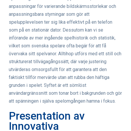
anpassningar för varierande bildskärmsstorlekar och
anpassningsbara styrningar som gör att
spelupplevelsen ter sig lika effektivt på en telefon
som på en stationär dator. Dessutom kan vi se
införande av mer ingående spelhistorik och statistik,
vilket som svenska spelare ofta begär för att få
övervaka sitt spelvanor. Alltihop utförs med ett still och
strukturerat tillvägagångssätt, där varje justering
utvärderas omsorgsfullt för att garantera att den
faktiskt tillför mervärde utan att rubba den häftiga
grunden i spelet. Syftet är ett sömlöst
användargränssnitt som tonar bort i bakgrunden och gör
att spänningen i själva spelomgången hamna i fokus.
Presentation av
Innovativa