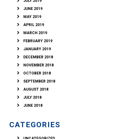
JULY 2019
JUNE 2019
MAY 2019
APRIL 2019
MARCH 2019
FEBRUARY 2019
JANUARY 2019
DECEMBER 2018
NOVEMBER 2018
OCTOBER 2018
SEPTEMBER 2018
AUGUST 2018
JULY 2018
JUNE 2018
CATEGORIES
UNCATEGORIZED