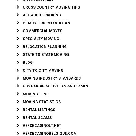
CROSS COUNTRY MOVING TIPS
ALL ABOUT PACKING
PLACES FOR RELOCATION
COMMERCIAL MOVES
SPECIALTY MOVING
RELOCATION PLANNING
STATE TO STATE MOVING
BLOG
CITY TO CITY MOVING
MOVING INDUSTRY STANDARDS
POST-MOVE ACTIVITIES AND TASKS
MOVING TIPS
MOVING STATISTICS
RENTAL LISTINGS
RENTAL SCAMS
VERDECASINOLT.NET
VERDECASINOBELGIQUE.COM