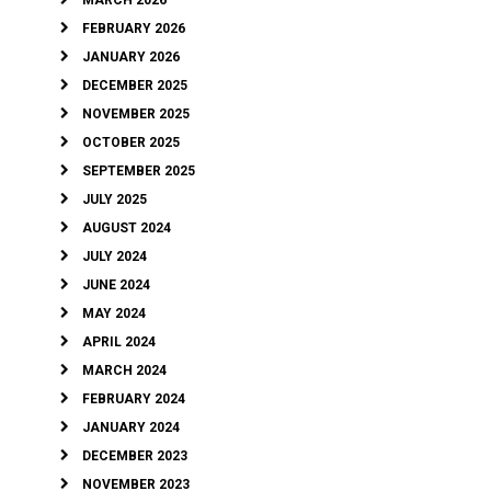
MARCH 2026
FEBRUARY 2026
JANUARY 2026
DECEMBER 2025
NOVEMBER 2025
OCTOBER 2025
SEPTEMBER 2025
JULY 2025
AUGUST 2024
JULY 2024
JUNE 2024
MAY 2024
APRIL 2024
MARCH 2024
FEBRUARY 2024
JANUARY 2024
DECEMBER 2023
NOVEMBER 2023