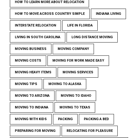
HOW TO LEARN MORE ABOUT RELOCATION
HOW TO MOVE ACROSS COUNTRY SIMPLE
INDIANA LIVING
INTERSTATE RELOCATION
LIFE IN FLORIDA
LIVING IN SOUTH CAROLINA
LONG DISTANCE MOVING
MOVING BUSINESS
MOVING COMPANY
MOVING COSTS
MOVING FOR WORK MADE EASY
MOVING HEAVY ITEMS
MOVING SERVICES
MOVING TIPS
MOVING TO ALASKA
MOVING TO ARIZONA
MOVING TO IDAHO
MOVING TO INDIANA
MOVING TO TEXAS
MOVING WITH KIDS
PACKING
PACKING A BED
PREPARING FOR MOVING
RELOCATING FOR PLEASURE