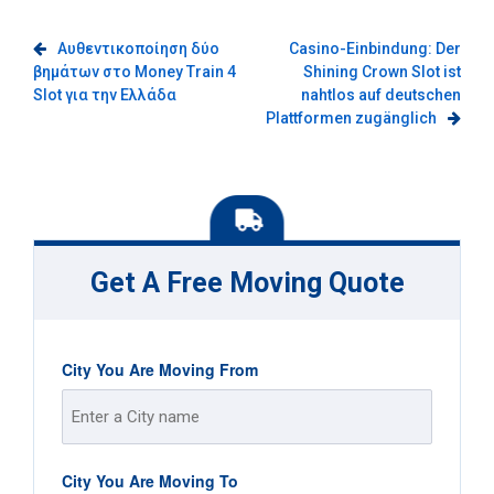
new
new
window)
window)
Post
Αυθεντικοποίηση δύο
Casino-Einbindung: Der
βημάτων στο Money Train 4
Shining Crown Slot ist
navigation
Slot για την Ελλάδα
nahtlos auf deutschen
Plattformen zugänglich
Get A Free Moving Quote
City You Are Moving From
Street
City You Are Moving To