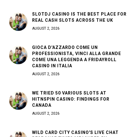
SLOTDJ CASINO IS THE BEST PLACE FOR
REAL CASH SLOTS ACROSS THE UK
AUGUST 2, 2026
GIOCA D'AZZARDO COME UN
PROFESSIONISTA, VINCI ALLA GRANDE
COME UNA LEGGENDA A FRIDAYROLL
CASINO IN ITALIA
AUGUST 2, 2026
WE TRIED 50 VARIOUS SLOTS AT
HITNSPIN CASINO: FINDINGS FOR
CANADA
AUGUST 2, 2026
WILD CARD CITY CASINO'S LIVE CHAT