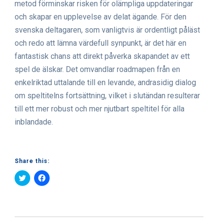
metod förminskar risken för olämpliga uppdateringar
och skapar en upplevelse av delat ägande. För den
svenska deltagaren, som vanligtvis är ordentligt påläst
och redo att lämna värdefull synpunkt, är det här en
fantastisk chans att direkt påverka skapandet av ett
spel de älskar. Det omvandlar roadmapen från en
enkelriktad uttalande till en levande, andrasidig dialog
om speltitelns fortsättning, vilket i slutändan resulterar
till ett mer robust och mer njutbart speltitel för alla
inblandade.
Share this:
Click
Click
to
to
share
share
on
on
Twitter
Facebook
(Opens
(Opens
in
in