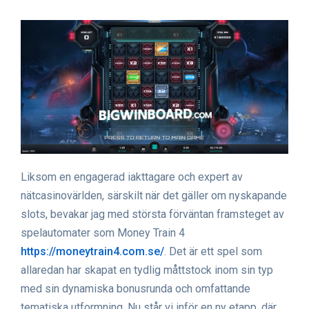
Liksom en engagerad iakttagare och expert av
nätcasinovärlden, särskilt när det gäller om nyskapande
slots, bevakar jag med största förväntan framsteget av
spelautomater som Money Train 4
https://moneytrain4.com.se/
. Det är ett spel som
allaredan har skapat en tydlig måttstock inom sin typ
med sin dynamiska bonusrunda och omfattande
tematiska utformning. Nu står vi inför en ny etapp, där