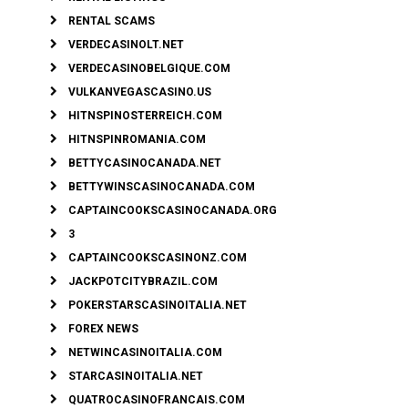
RENTAL SCAMS
VERDECASINOLT.NET
VERDECASINOBELGIQUE.COM
VULKANVEGASCASINO.US
HITNSPINOSTERREICH.COM
HITNSPINROMANIA.COM
BETTYCASINOCANADA.NET
BETTYWINSCASINOCANADA.COM
CAPTAINCOOKSCASINOCANADA.ORG
3
CAPTAINCOOKSCASINONZ.COM
JACKPOTCITYBRAZIL.COM
POKERSTARSCASINOITALIA.NET
FOREX NEWS
NETWINCASINOITALIA.COM
STARCASINOITALIA.NET
QUATROCASINOFRANCAIS.COM