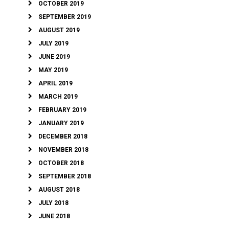
OCTOBER 2019
SEPTEMBER 2019
AUGUST 2019
JULY 2019
JUNE 2019
MAY 2019
APRIL 2019
MARCH 2019
FEBRUARY 2019
JANUARY 2019
DECEMBER 2018
NOVEMBER 2018
OCTOBER 2018
SEPTEMBER 2018
AUGUST 2018
JULY 2018
JUNE 2018