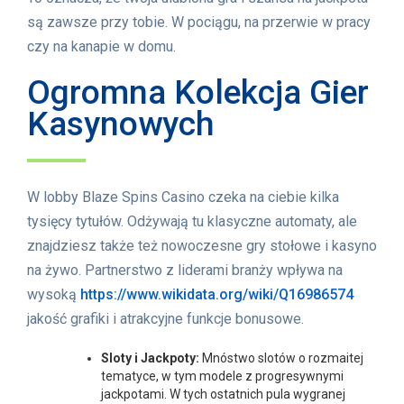
są zawsze przy tobie. W pociągu, na przerwie w pracy
czy na kanapie w domu.
Ogromna Kolekcja Gier
Kasynowych
W lobby Blaze Spins Casino czeka na ciebie kilka
tysięcy tytułów. Odżywają tu klasyczne automaty, ale
znajdziesz także też nowoczesne gry stołowe i kasyno
na żywo. Partnerstwo z liderami branży wpływa na
wysoką
https://www.wikidata.org/wiki/Q16986574
jakość grafiki i atrakcyjne funkcje bonusowe.
Sloty i Jackpoty:
Mnóstwo slotów o rozmaitej
tematyce, w tym modele z progresywnymi
jackpotami. W tych ostatnich pula wygranej