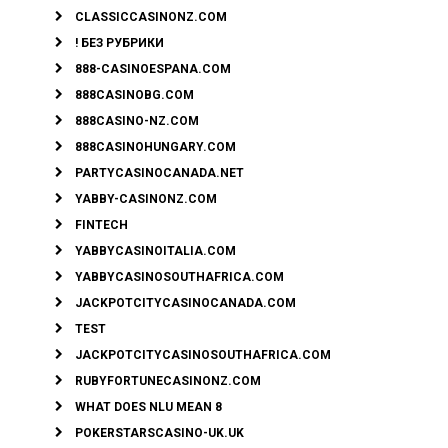
CLASSICCASINONZ.COM
! БЕЗ РУБРИКИ
888-CASINOESPANA.COM
888CASINOBG.COM
888CASINO-NZ.COM
888CASINOHUNGARY.COM
PARTYCASINOCANADA.NET
YABBY-CASINONZ.COM
FINTECH
YABBYCASINOITALIA.COM
YABBYCASINOSOUTHAFRICA.COM
JACKPOTCITYCASINOCANADA.COM
TEST
JACKPOTCITYCASINOSOUTHAFRICA.COM
RUBYFORTUNECASINONZ.COM
WHAT DOES NLU MEAN 8
POKERSTARSCASINO-UK.UK