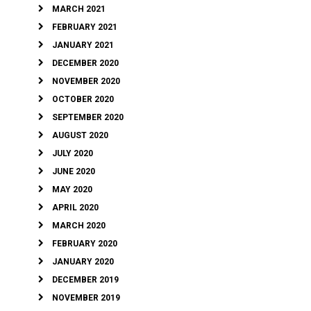
MARCH 2021
FEBRUARY 2021
JANUARY 2021
DECEMBER 2020
NOVEMBER 2020
OCTOBER 2020
SEPTEMBER 2020
AUGUST 2020
JULY 2020
JUNE 2020
MAY 2020
APRIL 2020
MARCH 2020
FEBRUARY 2020
JANUARY 2020
DECEMBER 2019
NOVEMBER 2019