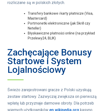
rozliczane są w polskich złotych.
Transfery bankowe i karty płatnicze (Visa,
Mastercard)
Portmonetki elektroniczne (jak Skrill czy
Neteller)
Błyskawiczne płatności online (na przykład
Przelewy24, BLIK)
Zachęcające Bonusy
Startowe i System
Lojalnościowy
Świeżo zarejestrowani gracze z Polski uzyskują
zestaw startowy. Zazwyczaj zwiększa on pierwszą
wpłatę lub przyznaje darmowe obroty. Dla potrzeb
wiernych użytkowników
en.wikipedia.org
kasyno