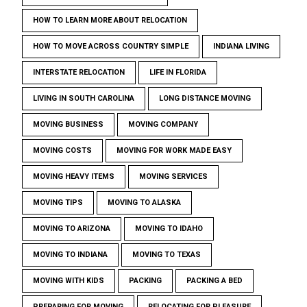
HOW TO LEARN MORE ABOUT RELOCATION
HOW TO MOVE ACROSS COUNTRY SIMPLE
INDIANA LIVING
INTERSTATE RELOCATION
LIFE IN FLORIDA
LIVING IN SOUTH CAROLINA
LONG DISTANCE MOVING
MOVING BUSINESS
MOVING COMPANY
MOVING COSTS
MOVING FOR WORK MADE EASY
MOVING HEAVY ITEMS
MOVING SERVICES
MOVING TIPS
MOVING TO ALASKA
MOVING TO ARIZONA
MOVING TO IDAHO
MOVING TO INDIANA
MOVING TO TEXAS
MOVING WITH KIDS
PACKING
PACKING A BED
PREPARING FOR MOVING
RELOCATING FOR PLEASURE