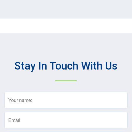
Stay In Touch With Us
Name
(Required)
Email
(Required)