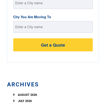
Street
City You Are Moving To
Address
Street
Address
ARCHIVES
AUGUST 2026
JULY 2026