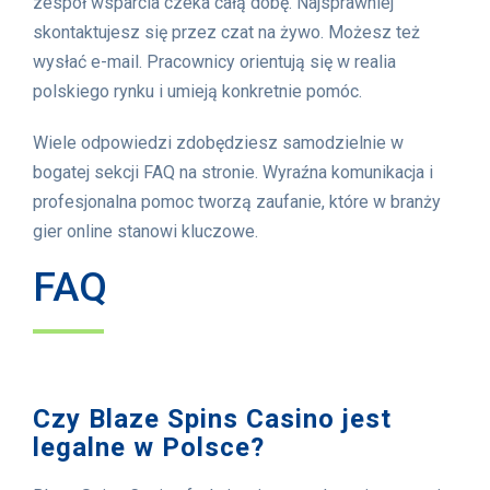
zespół wsparcia czeka całą dobę. Najsprawniej
skontaktujesz się przez czat na żywo. Możesz też
wysłać e-mail. Pracownicy orientują się w realia
polskiego rynku i umieją konkretnie pomóc.
Wiele odpowiedzi zdobędziesz samodzielnie w
bogatej sekcji FAQ na stronie. Wyraźna komunikacja i
profesjonalna pomoc tworzą zaufanie, które w branży
gier online stanowi kluczowe.
FAQ
Czy Blaze Spins Casino jest
legalne w Polsce?