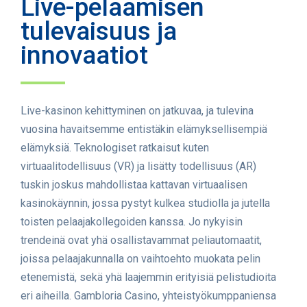
Live-pelaamisen
tulevaisuus ja
innovaatiot
Live-kasinon kehittyminen on jatkuvaa, ja tulevina
vuosina havaitsemme entistäkin elämyksellisempiä
elämyksiä. Teknologiset ratkaisut kuten
virtuaalitodellisuus (VR) ja lisätty todellisuus (AR)
tuskin joskus mahdollistaa kattavan virtuaalisen
kasinokäynnin, jossa pystyt kulkea studiolla ja jutella
toisten pelaajakollegoiden kanssa. Jo nykyisin
trendeinä ovat yhä osallistavammat peliautomaatit,
joissa pelaajakunnalla on vaihtoehto muokata pelin
etenemistä, sekä yhä laajemmin erityisiä pelistudioita
eri aiheilla. Gambloria Casino, yhteistyökumppaniensa