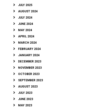
JULY 2025
AUGUST 2024
JULY 2024
JUNE 2024
MAY 2024
APRIL 2024
MARCH 2024
FEBRUARY 2024
JANUARY 2024
DECEMBER 2023
NOVEMBER 2023
OCTOBER 2023
SEPTEMBER 2023
AUGUST 2023
JULY 2023
JUNE 2023
MAY 2023