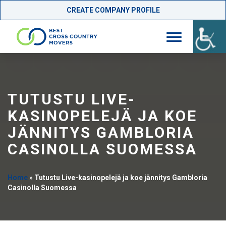
CREATE COMPANY PROFILE
Skip
to
content
TUTUSTU LIVE-
KASINOPELEJÄ JA KOE
JÄNNITYS GAMBLORIA
CASINOLLA SUOMESSA
Home
»
Tutustu Live-kasinopelejä ja koe jännitys Gambloria
Casinolla Suomessa