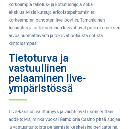
korkeampia talletus- ja kotiutusrajoja sekä
eksklusiivisia kutsuja erikoistapahtumiin tai
korkeampien panosten live-pöytiin. Tämänlainen
tunnustus ja palkitseminen kasvattavat pelikokemuksen
arvoa huomattavasti ja tekevät peluusta entistä
kiintoisampaa.
Tietoturva ja
vastuullinen
pelaaminen live-
ympäristössä
Live-kasinon välittömyys ja vauhti ovat usein erittäin
addiktoivia, minkä vuoksi Gambloria Casino pitää suojaa
ja vastuuntuntoista pelaamista keskeisinä periaatteina.