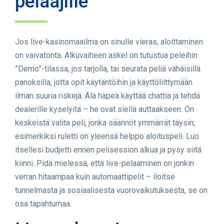
pelaajille
Jos live-kasinomaailma on sinulle vieras, aloittaminen
on vaivatonta. Alkuvaiheen askel on tutustua peleihin
”Demo”-tilassa, jos tarjolla, tai seurata peliä vähäisillä
panoksilla, jotta opit käytäntöihin ja käyttöliittymään
ilman suuria riskejä. Älä häpeä käyttää chattia ja tehdä
dealerille kyselyitä – he ovat siellä auttaakseen. On
keskeistä valita peli, jonka säännöt ymmärrät täysin;
esimerkiksi ruletti on yleensä helppo aloituspeli. Luo
itsellesi budjetti ennen pelisession alkua ja pysy siitä
kiinni. Pidä mielessä, että live-pelaaminen on jonkin
verran hitaampaa kuin automaattipelit – iloitse
tunnelmasta ja sosiaalisesta vuorovaikutuksesta, se on
osa tapahtumaa.