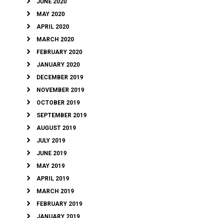
JUNE 2020
MAY 2020
APRIL 2020
MARCH 2020
FEBRUARY 2020
JANUARY 2020
DECEMBER 2019
NOVEMBER 2019
OCTOBER 2019
SEPTEMBER 2019
AUGUST 2019
JULY 2019
JUNE 2019
MAY 2019
APRIL 2019
MARCH 2019
FEBRUARY 2019
JANUARY 2019