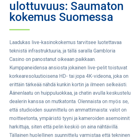
ulottuvuus: Saumaton
kokemus Suomessa
Laadukas live-kasinokokemus tarvitsee luotettavaa
teknistä infrastruktuuria, ja tällä saralla Gambloria
Casino on panostanut oikeaan paikkaan.
Kumppaneidensa ansiosta jokainen live-pelit toistuvat
korkearesoluutioisena HD- tai jopa 4K-videona, joka on
erittäin tärkeää nähdä kunkin kortin ja ilmeen selkeästi.
Äänenlaatu on huippuluokkaa, ja chatin avulla keskustelu
dealerin kanssa on mutkatonta. Olennaista on myös se,
että studioiden suunnittelu on ammattimaista: valot on
moitteetonta, ympäristö tyyni ja kameroiden asemoinnit
harkittuja, siten että pelin keskiö on aina nähtävillä.
Tällainen huolellinen suunnittelu varmistaa että tekninen