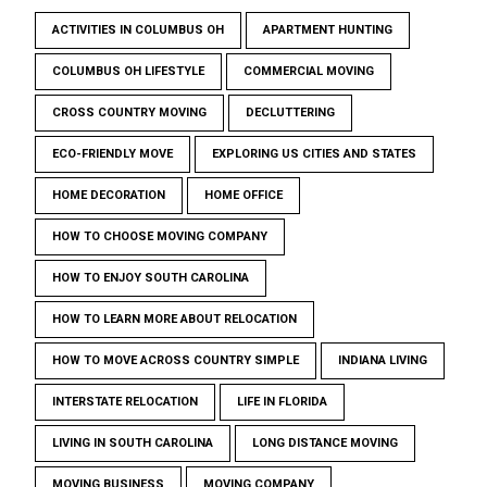
ACTIVITIES IN COLUMBUS OH
APARTMENT HUNTING
COLUMBUS OH LIFESTYLE
COMMERCIAL MOVING
CROSS COUNTRY MOVING
DECLUTTERING
ECO-FRIENDLY MOVE
EXPLORING US CITIES AND STATES
HOME DECORATION
HOME OFFICE
HOW TO CHOOSE MOVING COMPANY
HOW TO ENJOY SOUTH CAROLINA
HOW TO LEARN MORE ABOUT RELOCATION
HOW TO MOVE ACROSS COUNTRY SIMPLE
INDIANA LIVING
INTERSTATE RELOCATION
LIFE IN FLORIDA
LIVING IN SOUTH CAROLINA
LONG DISTANCE MOVING
MOVING BUSINESS
MOVING COMPANY