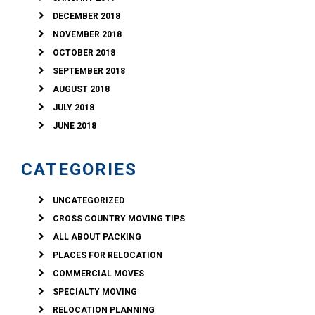
DECEMBER 2018
NOVEMBER 2018
OCTOBER 2018
SEPTEMBER 2018
AUGUST 2018
JULY 2018
JUNE 2018
CATEGORIES
UNCATEGORIZED
CROSS COUNTRY MOVING TIPS
ALL ABOUT PACKING
PLACES FOR RELOCATION
COMMERCIAL MOVES
SPECIALTY MOVING
RELOCATION PLANNING