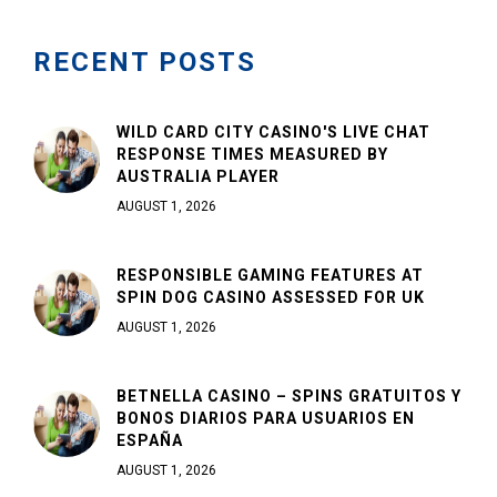
RECENT POSTS
WILD CARD CITY CASINO'S LIVE CHAT
RESPONSE TIMES MEASURED BY
AUSTRALIA PLAYER
AUGUST 1, 2026
RESPONSIBLE GAMING FEATURES AT
SPIN DOG CASINO ASSESSED FOR UK
AUGUST 1, 2026
BETNELLA CASINO – SPINS GRATUITOS Y
BONOS DIARIOS PARA USUARIOS EN
ESPAÑA
AUGUST 1, 2026