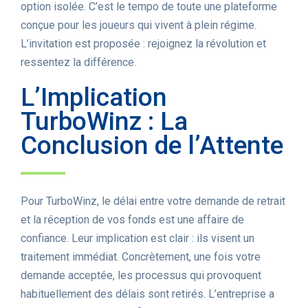
option isolée. C’est le tempo de toute une plateforme
conçue pour les joueurs qui vivent à plein régime.
L’invitation est proposée : rejoignez la révolution et
ressentez la différence.
L’Implication
TurboWinz : La
Conclusion de l’Attente
Pour TurboWinz, le délai entre votre demande de retrait
et la réception de vos fonds est une affaire de
confiance. Leur implication est clair : ils visent un
traitement immédiat. Concrètement, une fois votre
demande acceptée, les processus qui provoquent
habituellement des délais sont retirés. L’entreprise a