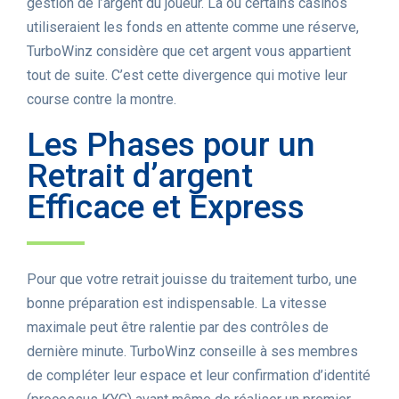
gestion de l’argent du joueur. Là où certains casinos
utiliseraient les fonds en attente comme une réserve,
TurboWinz considère que cet argent vous appartient
tout de suite. C’est cette divergence qui motive leur
course contre la montre.
Les Phases pour un
Retrait d’argent
Efficace et Express
Pour que votre retrait jouisse du traitement turbo, une
bonne préparation est indispensable. La vitesse
maximale peut être ralentie par des contrôles de
dernière minute. TurboWinz conseille à ses membres
de compléter leur espace et leur confirmation d’identité