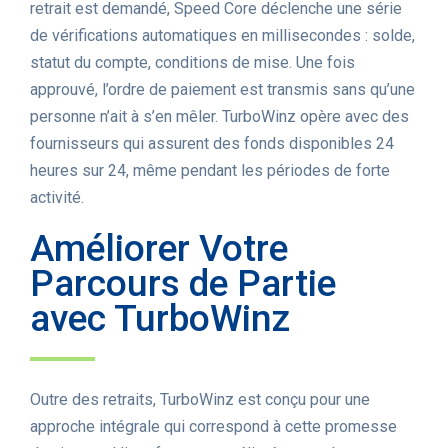
retrait est demandé, Speed Core déclenche une série
de vérifications automatiques en millisecondes : solde,
statut du compte, conditions de mise. Une fois
approuvé, l’ordre de paiement est transmis sans qu’une
personne n’ait à s’en mêler. TurboWinz opère avec des
fournisseurs qui assurent des fonds disponibles 24
heures sur 24, même pendant les périodes de forte
activité.
Améliorer Votre
Parcours de Partie
avec TurboWinz
Outre des retraits, TurboWinz est conçu pour une
approche intégrale qui correspond à cette promesse