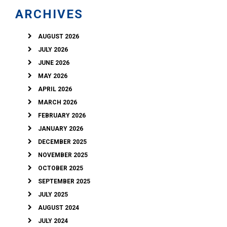
ARCHIVES
AUGUST 2026
JULY 2026
JUNE 2026
MAY 2026
APRIL 2026
MARCH 2026
FEBRUARY 2026
JANUARY 2026
DECEMBER 2025
NOVEMBER 2025
OCTOBER 2025
SEPTEMBER 2025
JULY 2025
AUGUST 2024
JULY 2024