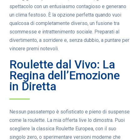
spettacolo con un entusiasmo contagioso e generano
un clima festoso. È la opzione perfetta quando vuoi
qualcosa di completamente diverso, un fusione tra
scommesse e intrattenimento sociale. Preparati al
divertimento, a sorridere e, senza dubbio, a puntare per
vincere premi notevoli.
Roulette dal Vivo: La
Regina dell’Emozione
in Diretta
Nessun passatempo è sofisticato e pieno di suspense
come la roulette. La mia offerta live lo dimostra. Puoi
scegliere la classica Roulette Europea, con il suo
singolo zero, o sperimentare versioni moderne che