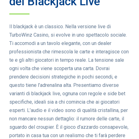
del Blackjack Live
Il blackjack è un classico. Nella versione live di
TurboWinz Casino, si evolve in uno spettacolo sociale.
Ti accomodi a un tavolo elegante, con un dealer
professionista che rimescola le carte e interagisce con
te e gli altri giocatori in tempo reale. La tensione sale
ogni volta che viene scoperta una carta. Dovrai
prendere decisioni strategiche in pochi secondi, e
questo tiene l’adrenalina alta. Presentiamo diverse
varianti di blackjack live, ognuna con regole e side bet
specifiche, ideali sia a chi comincia che ai giocatori
esperti. L’audio e il video sono di qualità cristallina, per
non mancare nessun dettaglio: il rumore delle carte, il
sguardo del croupier. È il gioco d’azzardo consapevole,
portato in casa tua con un realismo che ti farà perdere