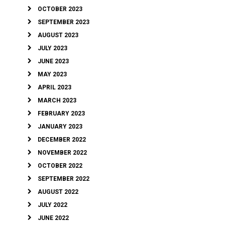
OCTOBER 2023
SEPTEMBER 2023
AUGUST 2023
JULY 2023
JUNE 2023
MAY 2023
APRIL 2023
MARCH 2023
FEBRUARY 2023
JANUARY 2023
DECEMBER 2022
NOVEMBER 2022
OCTOBER 2022
SEPTEMBER 2022
AUGUST 2022
JULY 2022
JUNE 2022