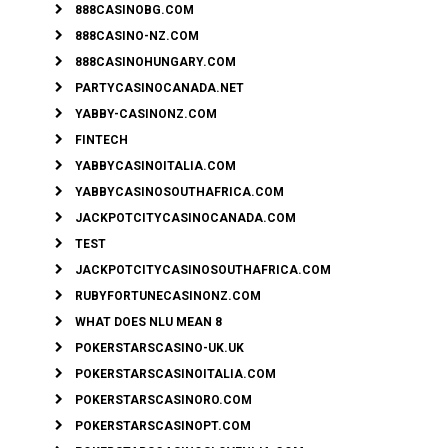
888CASINOBG.COM
888CASINO-NZ.COM
888CASINOHUNGARY.COM
PARTYCASINOCANADA.NET
YABBY-CASINONZ.COM
FINTECH
YABBYCASINOITALIA.COM
YABBYCASINOSOUTHAFRICA.COM
JACKPOTCITYCASINOCANADA.COM
TEST
JACKPOTCITYCASINOSOUTHAFRICA.COM
RUBYFORTUNECASINONZ.COM
WHAT DOES NLU MEAN 8
POKERSTARSCASINO-UK.UK
POKERSTARSCASINOITALIA.COM
POKERSTARSCASINORO.COM
POKERSTARSCASINOPT.COM