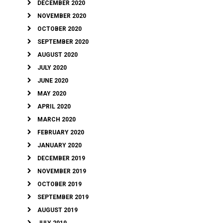
DECEMBER 2020
NOVEMBER 2020
OCTOBER 2020
SEPTEMBER 2020
AUGUST 2020
JULY 2020
JUNE 2020
MAY 2020
APRIL 2020
MARCH 2020
FEBRUARY 2020
JANUARY 2020
DECEMBER 2019
NOVEMBER 2019
OCTOBER 2019
SEPTEMBER 2019
AUGUST 2019