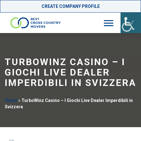
CREATE COMPANY PROFILE
Skip
to
content
TURBOWINZ CASINO – I
GIOCHI LIVE DEALER
IMPERDIBILI IN SVIZZERA
Home
»
TurboWinz Casino – I Giochi Live Dealer Imperdibili in
Svizzera