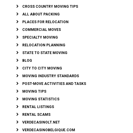
CROSS COUNTRY MOVING TIPS
ALL ABOUT PACKING
PLACES FOR RELOCATION
COMMERCIAL MOVES
SPECIALTY MOVING
RELOCATION PLANNING
STATE TO STATE MOVING
BLOG
CITY TO CITY MOVING
MOVING INDUSTRY STANDARDS
POST-MOVE ACTIVITIES AND TASKS
MOVING TIPS
MOVING STATISTICS
RENTAL LISTINGS
RENTAL SCAMS
VERDECASINOLT.NET
VERDECASINOBELGIQUE.COM