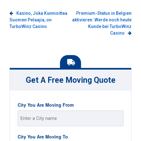
new
new
window)
window)
Post
Kasino, Joka Kunnioittaa
Premium-Status in Belgien
Suomen Pelaajia, on
aktivieren: Werde noch heute
navigation
TurboWinz Casino
Kunde bei TurboWinz
Casino
Get A Free Moving Quote
City You Are Moving From
Street
City You Are Moving To