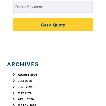
Address
Street
Address
ARCHIVES
AUGUST 2026
JULY 2026
JUNE 2026
MAY 2026
APRIL 2026
MARCH 2026