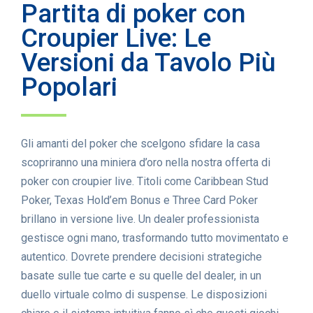
Partita di poker con
Croupier Live: Le
Versioni da Tavolo Più
Popolari
Gli amanti del poker che scelgono sfidare la casa
scopriranno una miniera d’oro nella nostra offerta di
poker con croupier live. Titoli come Caribbean Stud
Poker, Texas Hold’em Bonus e Three Card Poker
brillano in versione live. Un dealer professionista
gestisce ogni mano, trasformando tutto movimentato e
autentico. Dovrete prendere decisioni strategiche
basate sulle tue carte e su quelle del dealer, in un
duello virtuale colmo di suspense. Le disposizioni