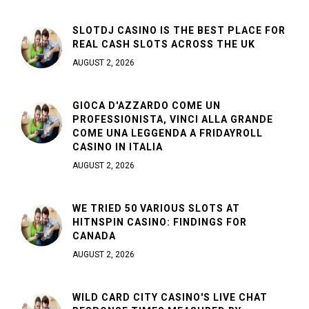
SLOTDJ CASINO IS THE BEST PLACE FOR
REAL CASH SLOTS ACROSS THE UK
AUGUST 2, 2026
GIOCA D'AZZARDO COME UN
PROFESSIONISTA, VINCI ALLA GRANDE
COME UNA LEGGENDA A FRIDAYROLL
CASINO IN ITALIA
AUGUST 2, 2026
WE TRIED 50 VARIOUS SLOTS AT
HITNSPIN CASINO: FINDINGS FOR
CANADA
AUGUST 2, 2026
WILD CARD CITY CASINO'S LIVE CHAT