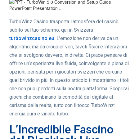
TurboWinz Casino trasporta l’atmosfera del casinò
subito sul tuo schermo, qui in Svizzera
turbowinzcasino.eu
. L’emozione non deriva da un
algoritmo, ma da croupier veri, tavoli fisici e interazioni
che si svolgono davvero, in diretta. Ci piace pensare di
offrire un’esperienza live fluida, coinvolgente e piena di
opzioni, pensata per i giocatori svizzeri che cercano
quel brivido in più. In questo articolo ti mostriamo i titoli
che non puoi perderti sulla nostra piattaforma. Scoprirai
giochi che combinano la comodità del digitale al
carisma della realtà, tutto con il tocco TurboWinz:
energia pura e vincite turbo.
L’Incredibile Fascino