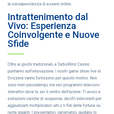
la consapevolezza di essere online.
Intrattenimento dal
Vivo: Esperienza
Coinvolgente e Nuove
Sfide
Oltre ai giochi tradizionali, a TurboWinz Casino
puntiamo sull’innovazione. I nostri game show live in
Svizzera vanno fortissimo per questo motivo. Non
sono meri passatempi, ma veri programmi televisivi
interattivi dove tu sei il centro dell’azione. Ti unisci a
estrazioni cariche di suspense, decifri indovinelli per
aggiudicarti moltiplicatori alti o ti fidi della fortuna su
ruote giganti. I presentatori, carismatici, guidano lo