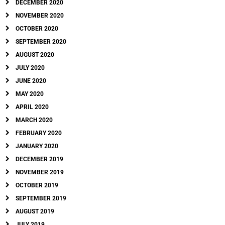
DECEMBER 2020
NOVEMBER 2020
OCTOBER 2020
SEPTEMBER 2020
AUGUST 2020
JULY 2020
JUNE 2020
MAY 2020
APRIL 2020
MARCH 2020
FEBRUARY 2020
JANUARY 2020
DECEMBER 2019
NOVEMBER 2019
OCTOBER 2019
SEPTEMBER 2019
AUGUST 2019
JULY 2019