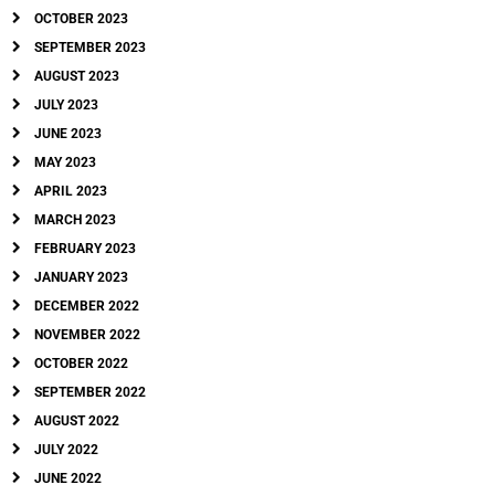
OCTOBER 2023
SEPTEMBER 2023
AUGUST 2023
JULY 2023
JUNE 2023
MAY 2023
APRIL 2023
MARCH 2023
FEBRUARY 2023
JANUARY 2023
DECEMBER 2022
NOVEMBER 2022
OCTOBER 2022
SEPTEMBER 2022
AUGUST 2022
JULY 2022
JUNE 2022