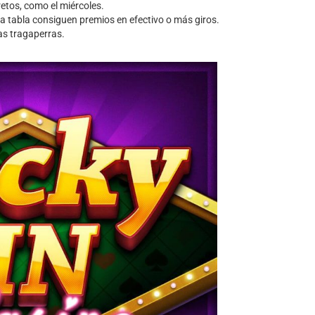
etos, como el miércoles.
la tabla consiguen premios en efectivo o más giros.
as tragaperras.