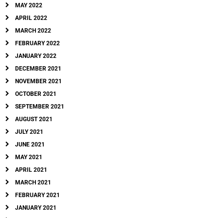
MAY 2022
APRIL 2022
MARCH 2022
FEBRUARY 2022
JANUARY 2022
DECEMBER 2021
NOVEMBER 2021
OCTOBER 2021
SEPTEMBER 2021
AUGUST 2021
JULY 2021
JUNE 2021
MAY 2021
APRIL 2021
MARCH 2021
FEBRUARY 2021
JANUARY 2021