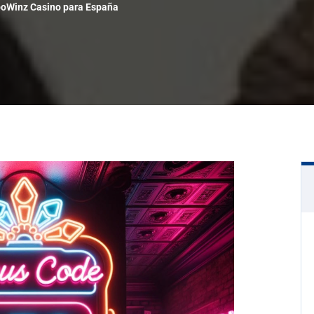
rboWinz Casino para España