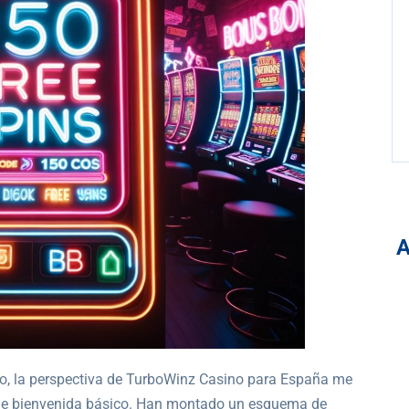
o, la perspectiva de TurboWinz Casino para España me
 de bienvenida básico. Han montado un esquema de