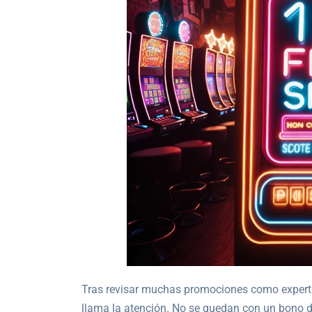
Tras revisar muchas promociones como expert
llama la atención. No se quedan con un bono