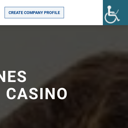
CREATE COMPANY PROFILE
NES
 CASINO