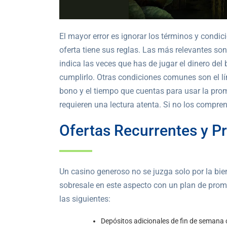
El mayor error es ignorar los términos y condi
oferta tiene sus reglas. Las más relevantes son
indica las veces que has de jugar el dinero del 
cumplirlo. Otras condiciones comunes son el l
bono y el tiempo que cuentas para usar la prom
requieren una lectura atenta. Si no los compre
Ofertas Recurrentes y 
Un casino generoso no se juzga solo por la bie
sobresale en este aspecto con un plan de pro
las siguientes:
Depósitos adicionales de fin de semana c