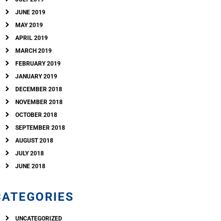
JUNE 2019
MAY 2019
APRIL 2019
MARCH 2019
FEBRUARY 2019
JANUARY 2019
DECEMBER 2018
NOVEMBER 2018
OCTOBER 2018
SEPTEMBER 2018
AUGUST 2018
JULY 2018
JUNE 2018
CATEGORIES
UNCATEGORIZED