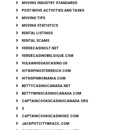
MOVING INDUSTRY STANDARDS
POST-MOVE ACTIVITIES AND TASKS
MOVING TIPS
MOVING STATISTICS
RENTAL LISTINGS
RENTAL SCAMS
VERDECASINOLT.NET
VERDECASINOBELGIQUE.COM
VULKANVEGASCASINO.US
HITNSPINOSTERREICH.COM
HITNSPINROMANIA.COM
BETTYCASINOCANADA.NET
BETTYWINSCASINOCANADA.COM
CAPTAINCOOKSCASINOCANADA.ORG
3
CAPTAINCOOKSCASINONZ.COM
JACKPOTCITYBRAZIL.COM