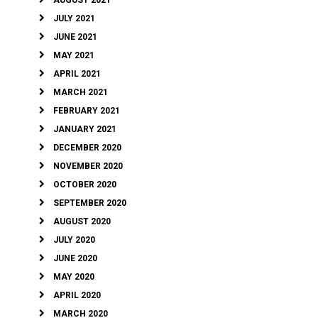
AUGUST 2021
JULY 2021
JUNE 2021
MAY 2021
APRIL 2021
MARCH 2021
FEBRUARY 2021
JANUARY 2021
DECEMBER 2020
NOVEMBER 2020
OCTOBER 2020
SEPTEMBER 2020
AUGUST 2020
JULY 2020
JUNE 2020
MAY 2020
APRIL 2020
MARCH 2020