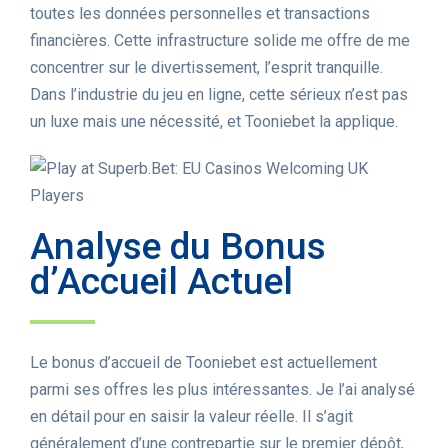
toutes les données personnelles et transactions
financières. Cette infrastructure solide me offre de me
concentrer sur le divertissement, l’esprit tranquille.
Dans l’industrie du jeu en ligne, cette sérieux n’est pas
un luxe mais une nécessité, et Tooniebet la applique.
Analyse du Bonus
d’Accueil Actuel
Le bonus d’accueil de Tooniebet est actuellement
parmi ses offres les plus intéressantes. Je l’ai analysé
en détail pour en saisir la valeur réelle. Il s’agit
généralement d’une contrepartie sur le premier dépôt,