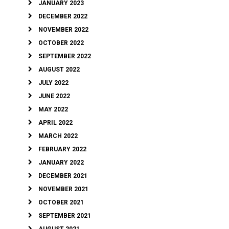
JANUARY 2023
DECEMBER 2022
NOVEMBER 2022
OCTOBER 2022
SEPTEMBER 2022
AUGUST 2022
JULY 2022
JUNE 2022
MAY 2022
APRIL 2022
MARCH 2022
FEBRUARY 2022
JANUARY 2022
DECEMBER 2021
NOVEMBER 2021
OCTOBER 2021
SEPTEMBER 2021