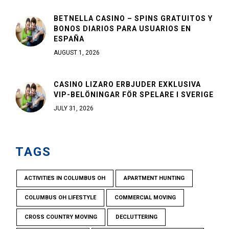
BETNELLA CASINO – SPINS GRATUITOS Y
BONOS DIARIOS PARA USUARIOS EN
ESPAÑA
AUGUST 1, 2026
CASINO LIZARO ERBJUDER EXKLUSIVA
VIP-BELÖNINGAR FÖR SPELARE I SVERIGE
JULY 31, 2026
TAGS
ACTIVITIES IN COLUMBUS OH
APARTMENT HUNTING
COLUMBUS OH LIFESTYLE
COMMERCIAL MOVING
CROSS COUNTRY MOVING
DECLUTTERING