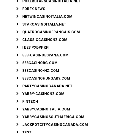
POKERSTARSCASINOITALIA.NET
FOREX NEWS
NETWINCASINOITALIA.COM
STARCASINOITALIA.NET
QUATROCASINOFRANCAIS.COM
CLASSICCASINONZ.COM
! БЕЗ РУБРИКИ
888-CASINOESPANA.COM
888CASINOBG.COM
888CASINO-NZ.COM
888CASINOHUNGARY.COM
PARTYCASINOCANADA.NET
YABBY-CASINONZ.COM
FINTECH
YABBYCASINOITALIA.COM
YABBYCASINOSOUTHAFRICA.COM
JACKPOTCITYCASINOCANADA.COM
TEST