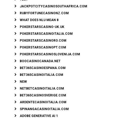
JACKPOTCITYCASINOSOUTHAFRICA.COM
RUBYFORTUNECASINONZ.COM
WHAT DOES NLU MEAN 8
POKERSTARSCASINO-UK.UK
POKERSTARSCASINOITALIA.COM
POKERSTARSCASINORO.COM
POKERSTARSCASINOPT.COM
POKERSTARSCASINOSLOVENIJA.COM
BOOCASINOCANADA.NET
BET365CASINOESPANA.COM
BET365CASINOITALIA.COM
NEW
NETBETCASINOITALIA.COM
BET365CASINOSVERIGE.COM
ARDENTECASINOITALIA.COM
SPINANGACASINOITALIA.COM
ADOBE GENERATIVE AI 1