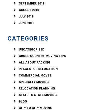
SEPTEMBER 2018
AUGUST 2018
JULY 2018
JUNE 2018
CATEGORIES
UNCATEGORIZED
CROSS COUNTRY MOVING TIPS
ALL ABOUT PACKING
PLACES FOR RELOCATION
COMMERCIAL MOVES
SPECIALTY MOVING
RELOCATION PLANNING
STATE TO STATE MOVING
BLOG
CITY TO CITY MOVING