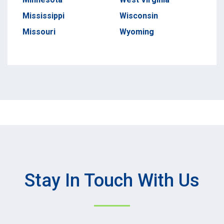
Mississippi
Wisconsin
Missouri
Wyoming
Stay In Touch With Us