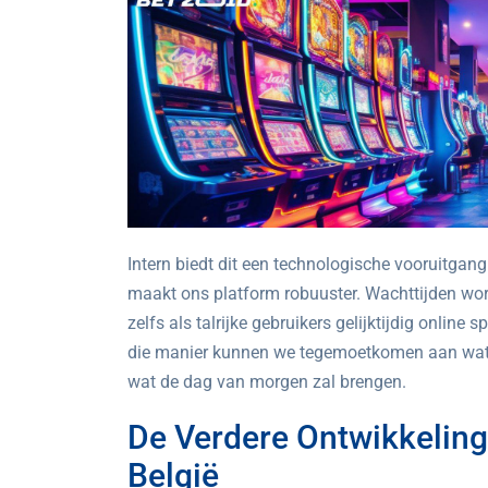
Intern biedt dit een technologische vooruitga
maakt ons platform robuuster. Wachttijden word
zelfs als talrijke gebruikers gelijktijdig online
die manier kunnen we tegemoetkomen aan wat g
wat de dag van morgen zal brengen.
De Verdere Ontwikkeling
België