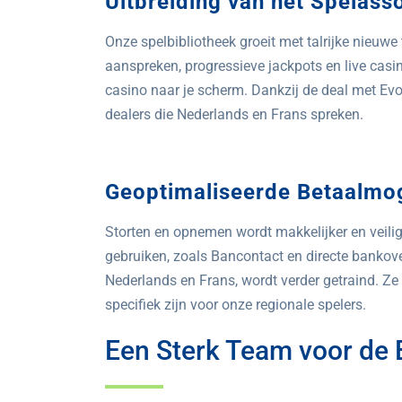
Uitbreiding van het Spelass
Onze spelbibliotheek groeit met talrijke nieuwe 
aanspreken, progressieve jackpots en live casi
casino naar je scherm. Dankzij de deal met Evo
dealers die Nederlands en Frans spreken.
Geoptimaliseerde Betaalmog
Storten en opnemen wordt makkelijker en veilig
gebruiken, zoals Bancontact en directe bankove
Nederlands en Frans, wordt verder getraind. Ze
specifiek zijn voor onze regionale spelers.
Een Sterk Team voor de 