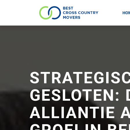
HO
Skip
to
content
STRATEGIS
GESLOTEN: 
ALLIANTIE 