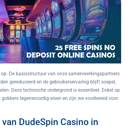
ng op. De basisstructuur van onze samenwerkingspartners
en gereduceerd en de gebruikerservaring blijft soepel,
 spelen. Deze technische ondergrond is essentieel. Enkel op
okkers tegenwoordig eisen en zijn we voorbereid voor
 van DudeSpin Casino in