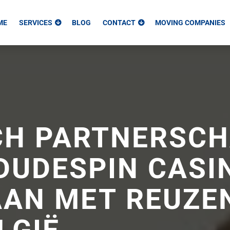
ME
SERVICES
BLOG
CONTACT
MOVING COMPANIES
CH PARTNERSC
DUDESPIN CASI
AAN MET REUZE