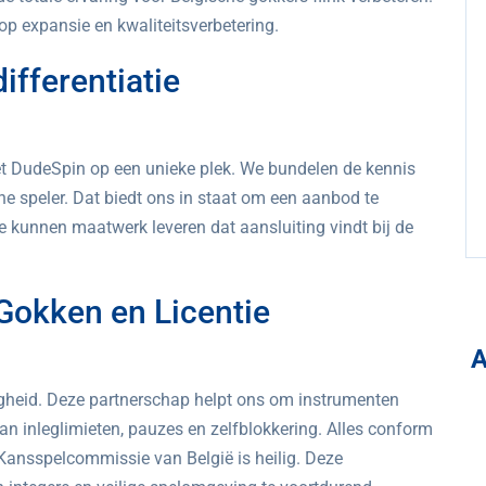
op expansie en kwaliteitsverbetering.
ifferentiatie
zet DudeSpin op een unieke plek. We bundelen de kennis
e speler. Dat biedt ons in staat om een aanbod te
 kunnen maatwerk leveren dat aansluiting vindt bij de
Gokken en Licentie
ligheid. Deze partnerschap helpt ons om instrumenten
aan inleglimieten, pauzes en zelfblokkering. Alles conform
 Kansspelcommissie van België is heilig. Deze