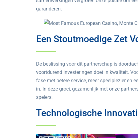
samenwerkingen vergroten onze positie om een 
garanderen.
Een Stoutmoedige Zet V
De beslissing voor dit partnerschap is doordach
voortdurend investeringen doet in kwaliteit. Vo
fase met betere service, meer speelplezier en
in. In deze groei, gezamenlijk met onze partne
spelers.
Technologische Innovatie