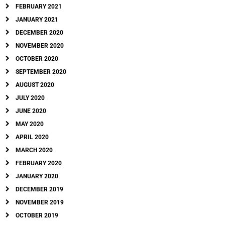
FEBRUARY 2021
JANUARY 2021
DECEMBER 2020
NOVEMBER 2020
OCTOBER 2020
SEPTEMBER 2020
AUGUST 2020
JULY 2020
JUNE 2020
MAY 2020
APRIL 2020
MARCH 2020
FEBRUARY 2020
JANUARY 2020
DECEMBER 2019
NOVEMBER 2019
OCTOBER 2019