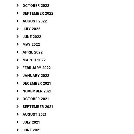
OCTOBER 2022
SEPTEMBER 2022
AUGUST 2022
JULY 2022
JUNE 2022
MAY 2022
APRIL 2022
MARCH 2022
FEBRUARY 2022
JANUARY 2022
DECEMBER 2021
NOVEMBER 2021
OCTOBER 2021
SEPTEMBER 2021
AUGUST 2021
JULY 2021
JUNE 2021