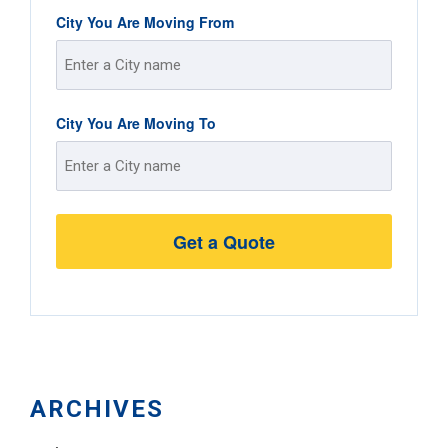
City You Are Moving From
Street
City You Are Moving To
Address
Street
Address
ARCHIVES