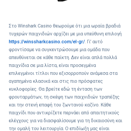
Στο Winshark Casino θεωρούμε ότι μια ωραία βραδιά
τυχερών παιχνιδιών αρχίζει με μια υπεύθυνη επιλογή
https://winssharkcasino.com/el-gr/
. Γι’ αυτό
φροντίσαμε να συγκεντρώσουμε μια ομάδα που
απευθύνεται σε κάθε παίκτη. Δεν είναι απλά πολλά
παιχνίδια σε μια λίστα, είναι προσεγμένα
επιλεγμένοι τίτλοι που εξισορροπούν ανάμεσα στα
αγαπημένα κλασικά και στις πιο πρόσφατες
κυκλοφορίες. Θα βρείτε εδώ τη ένταση των
φρουταρμάτων, τη σκέψη των παιχνιδιών τραπέζης
και την στενή επαφή του ζωντανού καζίνο. Κάθε
παιχνίδι που αντικρίζετε περνάει από απαιτητικούς
ελέγχους για να διασφαλίσουμε για τη δικαιοσύνη και
την ομαλή του λειτουργία. Ο επιδίωξη μας είναι