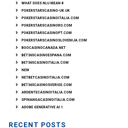
WHAT DOES NLU MEAN 8
POKERSTARSCASINO-UK.UK
POKERSTARSCASINOITALIA.COM
POKERSTARSCASINORO.COM
POKERSTARSCASINOPT.COM
POKERSTARSCASINOSLOVENIJA.COM
BOOCASINOCANADA.NET
BET365CASINOESPANA.COM
BET365CASINOITALIA.COM
NEW
NETBETCASINOITALIA.COM
BET365CASINOSVERIGE.COM
ARDENTECASINOITALIA.COM
SPINANGACASINOITALIA.COM
ADOBE GENERATIVE AI 1
RECENT POSTS