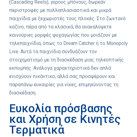
(Cascading Reels), γύρους μπόνους, δωρεάν
περιστροφές με πολλαπλασιαστικά και μικρά
παιχνίδια με ξεχωριστές τους πλοκές. Στο ζωντανό
καζίνο, πέρα από τα κλασικά, θα ανακαλύψετε
καινούριες μορφές ψυχαγωγίας που μοιάζουν με
τηλεπαιχνίδια, όπως το Dream Catcher ή το Monopoly
Live. Αυτά τα παιχνίδια συνδυάζουν τον
στοιχηματισμό με τη διασκέδαση μιας τηλεοπτικής
εκπομπής. Ανάλογα χαρακτηριστικά δεν απλά
ενισχύουν πικάντικο, αλλά σας προσφέρουν και
παραπάνω ευκαιρίες για νίκες, επιμηκύνοντας τη
διασκέδαση.
Ευκολία πρόσβασης
και Χρήση σε Κινητές
Τερματικά