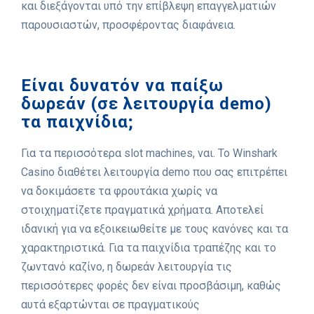
και διεξάγονται υπό την επίβλεψη επαγγελματιών
παρουσιαστών, προσφέροντας διαφάνεια.
Είναι δυνατόν να παίξω
δωρεάν (σε λειτουργία demo)
τα παιχνίδια;
Για τα περισσότερα slot machines, ναι. Το Winshark
Casino διαθέτει λειτουργία demo που σας επιτρέπει
να δοκιμάσετε τα φρουτάκια χωρίς να
στοιχηματίζετε πραγματικά χρήματα. Αποτελεί
ιδανική για να εξοικειωθείτε με τους κανόνες και τα
χαρακτηριστικά. Για τα παιχνίδια τραπέζης και το
ζωντανό καζίνο, η δωρεάν λειτουργία τις
περισσότερες φορές δεν είναι προσβάσιμη, καθώς
αυτά εξαρτώνται σε πραγματικούς