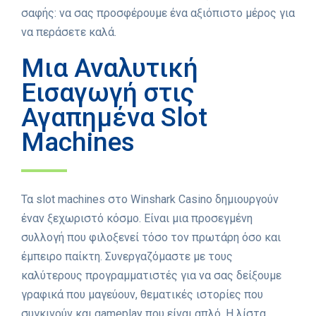
σαφής: να σας προσφέρουμε ένα αξιόπιστο μέρος για
να περάσετε καλά.
Μια Αναλυτική
Εισαγωγή στις
Αγαπημένα Slot
Machines
Τα slot machines στο Winshark Casino δημιουργούν
έναν ξεχωριστό κόσμο. Είναι μια προσεγμένη
συλλογή που φιλοξενεί τόσο τον πρωτάρη όσο και
έμπειρο παίκτη. Συνεργαζόμαστε με τους
καλύτερους προγραμματιστές για να σας δείξουμε
γραφικά που μαγεύουν, θεματικές ιστορίες που
συγκινούν και gameplay που είναι απλό. Η λίστα