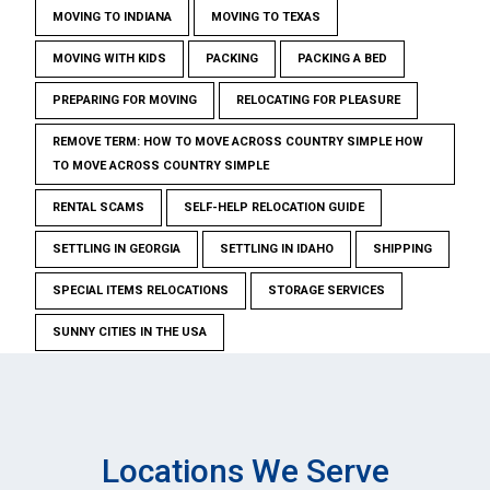
MOVING TO INDIANA
MOVING TO TEXAS
MOVING WITH KIDS
PACKING
PACKING A BED
PREPARING FOR MOVING
RELOCATING FOR PLEASURE
REMOVE TERM: HOW TO MOVE ACROSS COUNTRY SIMPLE HOW
TO MOVE ACROSS COUNTRY SIMPLE
RENTAL SCAMS
SELF-HELP RELOCATION GUIDE
SETTLING IN GEORGIA
SETTLING IN IDAHO
SHIPPING
SPECIAL ITEMS RELOCATIONS
STORAGE SERVICES
SUNNY CITIES IN THE USA
Locations We Serve