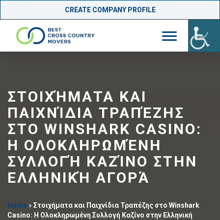
CREATE COMPANY PROFILE
Skip
to
content
ΣΤΟΙΧΉΜΑΤΑ ΚΑΙ
ΠΑΙΧΝΊΔΙΑ ΤΡΑΠΈΖΗΣ
ΣΤΟ WINSHARK CASINO:
Η ΟΛΟΚΛΗΡΩΜΈΝΗ
ΣΥΛΛΟΓΉ ΚΑΖΊΝΟ ΣΤΗΝ
ΕΛΛΗΝΙΚΉ ΑΓΟΡΆ
Home
»
Στοιχήματα και Παιχνίδια Τραπέζης στο Winshark
Casino: Η Ολοκληρωμένη Συλλογή Καζίνο στην Ελληνική