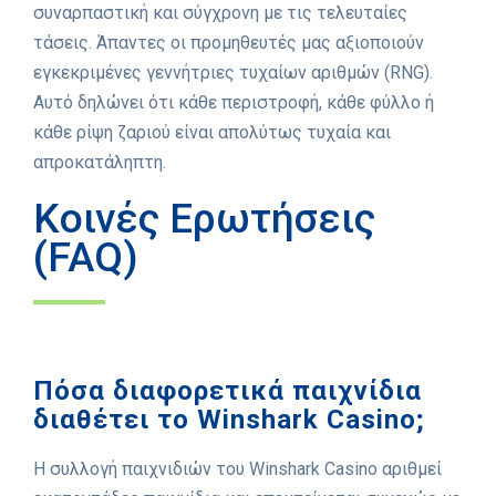
συναρπαστική και σύγχρονη με τις τελευταίες
τάσεις. Άπαντες οι προμηθευτές μας αξιοποιούν
εγκεκριμένες γεννήτριες τυχαίων αριθμών (RNG).
Αυτό δηλώνει ότι κάθε περιστροφή, κάθε φύλλο ή
κάθε ρίψη ζαριού είναι απολύτως τυχαία και
απροκατάληπτη.
Κοινές Ερωτήσεις
(FAQ)
Πόσα διαφορετικά παιχνίδια
διαθέτει το Winshark Casino;
Η συλλογή παιχνιδιών του Winshark Casino αριθμεί