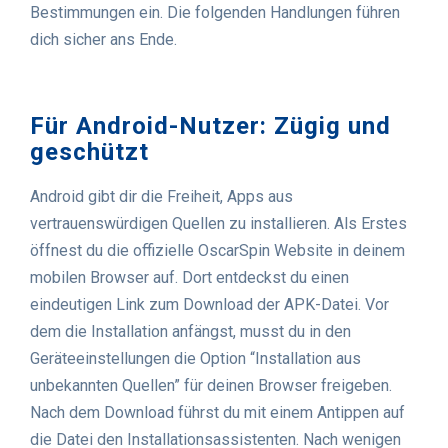
Bestimmungen ein. Die folgenden Handlungen führen
dich sicher ans Ende.
Für Android-Nutzer: Zügig und
geschützt
Android gibt dir die Freiheit, Apps aus
vertrauenswürdigen Quellen zu installieren. Als Erstes
öffnest du die offizielle OscarSpin Website in deinem
mobilen Browser auf. Dort entdeckst du einen
eindeutigen Link zum Download der APK-Datei. Vor
dem die Installation anfängst, musst du in den
Geräteeinstellungen die Option “Installation aus
unbekannten Quellen” für deinen Browser freigeben.
Nach dem Download führst du mit einem Antippen auf
die Datei den Installationsassistenten. Nach wenigen