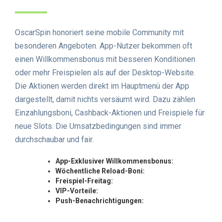
OscarSpin honoriert seine mobile Community mit
besonderen Angeboten. App-Nutzer bekommen oft
einen Willkommensbonus mit besseren Konditionen
oder mehr Freispielen als auf der Desktop-Website.
Die Aktionen werden direkt im Hauptmenü der App
dargestellt, damit nichts versäumt wird. Dazu zählen
Einzahlungsboni, Cashback-Aktionen und Freispiele für
neue Slots. Die Umsatzbedingungen sind immer
durchschaubar und fair.
App-Exklusiver Willkommensbonus:
Wöchentliche Reload-Boni:
Freispiel-Freitag:
VIP-Vorteile:
Push-Benachrichtigungen: