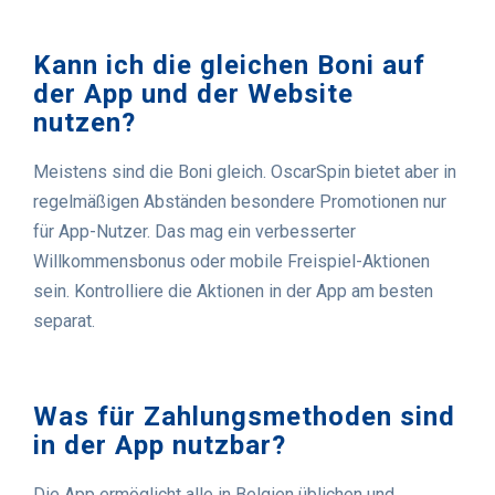
Kann ich die gleichen Boni auf
der App und der Website
nutzen?
Meistens sind die Boni gleich. OscarSpin bietet aber in
regelmäßigen Abständen besondere Promotionen nur
für App-Nutzer. Das mag ein verbesserter
Willkommensbonus oder mobile Freispiel-Aktionen
sein. Kontrolliere die Aktionen in der App am besten
separat.
Was für Zahlungsmethoden sind
in der App nutzbar?
Die App ermöglicht alle in Belgien üblichen und