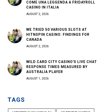
COME UNA LEGGENDA A FRIDAYROLL
CASINO IN ITALIA
AUGUST 2, 2026
WE TRIED 50 VARIOUS SLOTS AT
HITNSPIN CASINO: FINDINGS FOR
CANADA
AUGUST 2, 2026
WILD CARD CITY CASINO'S LIVE CHAT
RESPONSE TIMES MEASURED BY
AUSTRALIA PLAYER
AUGUST 1, 2026
TAGS