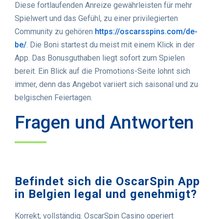
Diese fortlaufenden Anreize gewährleisten für mehr
Spielwert und das Gefühl, zu einer privilegierten
Community zu gehören
https://oscarsspins.com/de-
be/
. Die Boni startest du meist mit einem Klick in der
App. Das Bonusguthaben liegt sofort zum Spielen
bereit. Ein Blick auf die Promotions-Seite lohnt sich
immer, denn das Angebot variiert sich saisonal und zu
belgischen Feiertagen.
Fragen und Antworten
Befindet sich die OscarSpin App
in Belgien legal und genehmigt?
Korrekt, vollständig. OscarSpin Casino operiert