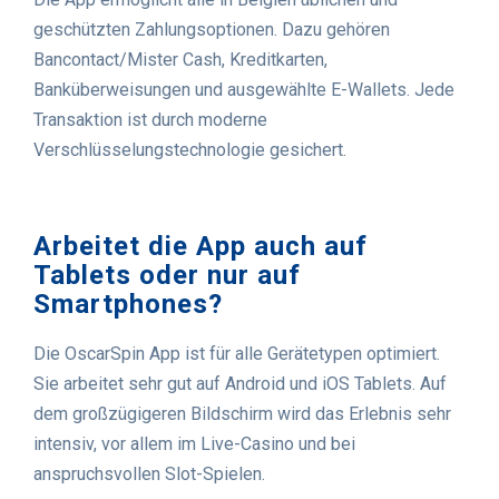
geschützten Zahlungsoptionen. Dazu gehören
Bancontact/Mister Cash, Kreditkarten,
Banküberweisungen und ausgewählte E-Wallets. Jede
Transaktion ist durch moderne
Verschlüsselungstechnologie gesichert.
Arbeitet die App auch auf
Tablets oder nur auf
Smartphones?
Die OscarSpin App ist für alle Gerätetypen optimiert.
Sie arbeitet sehr gut auf Android und iOS Tablets. Auf
dem großzügigeren Bildschirm wird das Erlebnis sehr
intensiv, vor allem im Live-Casino und bei
anspruchsvollen Slot-Spielen.