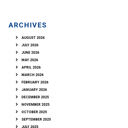
ARCHIVES
AUGUST 2026
JULY 2026
JUNE 2026
MAY 2026
APRIL 2026
MARCH 2026
FEBRUARY 2026
JANUARY 2026
DECEMBER 2025
NOVEMBER 2025
OCTOBER 2025
SEPTEMBER 2025
JULY 2025