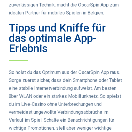
zuverlässigen Technik, macht die OscarSpin App zum
idealen Partner für mobiles Spielen in Belgien.
Tipps und Kniffe für
das optimale App-
Erlebnis
So holst du das Optimum aus der OscarSpin App raus.
Sorge zuerst sicher, dass dein Smartphone oder Tablet
eine stabile Internetverbindung aufweist. Am besten
über WLAN oder ein starkes Mobilfunknetz. So spielst
du im Live-Casino ohne Unterbrechungen und
vermeidest ungewollte Verbindungsabbrüche im
Verlauf im Spiel. Schalte ein Benachrichtigungen für
wichtige Promotionen, stell aber weniger wichtige