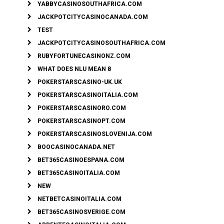
YABBYCASINOSOUTHAFRICA.COM
JACKPOTCITYCASINOCANADA.COM
TEST
JACKPOTCITYCASINOSOUTHAFRICA.COM
RUBYFORTUNECASINONZ.COM
WHAT DOES NLU MEAN 8
POKERSTARSCASINO-UK.UK
POKERSTARSCASINOITALIA.COM
POKERSTARSCASINORO.COM
POKERSTARSCASINOPT.COM
POKERSTARSCASINOSLOVENIJA.COM
BOOCASINOCANADA.NET
BET365CASINOESPANA.COM
BET365CASINOITALIA.COM
NEW
NETBETCASINOITALIA.COM
BET365CASINOSVERIGE.COM