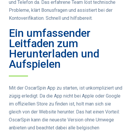
und Telefon da. Das erfahrene Team löst technische
Probleme, klärt Bonusfragen und assistiert bei der
Kontoverifikation. Schnell und hilfsbereit.
Ein umfassender
Leitfaden zum
Herunterladen und
Aufspielen
Mit der OscarSpin App zu starten, ist unkompliziert und
zügig erledigt. Da die App nicht bei Apple oder Google
im offiziellen Store zu finden ist, holt man sich sie
gleich von der Website herunter. Das hat einen Vorteil:
OscarSpin kann die neueste Version ohne Umwege
anbieten und beachtet dabei alle belgischen