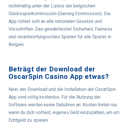
rechtmäßig unter der Lizenz der belgischen
Glücksspielkommission (Gaming Commission). Die
App richtet sich an alle nationalen Gesetze und
Vorschriften. Das gewährleistet Sicherheit, Fairness
und verantwortungsvolles Spielen für alle Spieler in
Belgien.
Beträgt der Download der
OscarSpin Casino App etwas?
Nein, der Download und die Installation der OscarSpin
App sind völlig kostenlos. Für die Nutzung der
Software werden keine Gebühren an. Kosten treten nur,
wenn du dich vorhast, eigenes Geld einzuzahlen, um um
Echtgeld zu spielen.