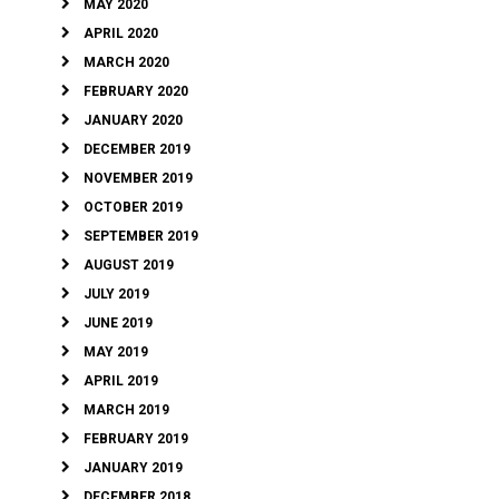
MAY 2020
APRIL 2020
MARCH 2020
FEBRUARY 2020
JANUARY 2020
DECEMBER 2019
NOVEMBER 2019
OCTOBER 2019
SEPTEMBER 2019
AUGUST 2019
JULY 2019
JUNE 2019
MAY 2019
APRIL 2019
MARCH 2019
FEBRUARY 2019
JANUARY 2019
DECEMBER 2018