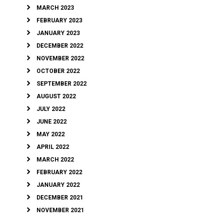
MARCH 2023
FEBRUARY 2023
JANUARY 2023
DECEMBER 2022
NOVEMBER 2022
OCTOBER 2022
SEPTEMBER 2022
AUGUST 2022
JULY 2022
JUNE 2022
MAY 2022
APRIL 2022
MARCH 2022
FEBRUARY 2022
JANUARY 2022
DECEMBER 2021
NOVEMBER 2021