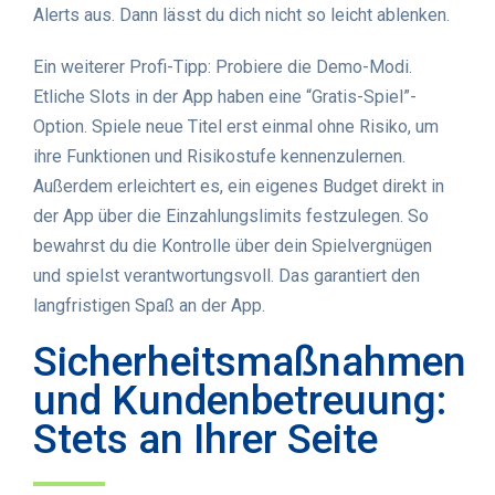
Alerts aus. Dann lässt du dich nicht so leicht ablenken.
Ein weiterer Profi-Tipp: Probiere die Demo-Modi.
Etliche Slots in der App haben eine “Gratis-Spiel”-
Option. Spiele neue Titel erst einmal ohne Risiko, um
ihre Funktionen und Risikostufe kennenzulernen.
Außerdem erleichtert es, ein eigenes Budget direkt in
der App über die Einzahlungslimits festzulegen. So
bewahrst du die Kontrolle über dein Spielvergnügen
und spielst verantwortungsvoll. Das garantiert den
langfristigen Spaß an der App.
Sicherheitsmaßnahmen
und Kundenbetreuung:
Stets an Ihrer Seite