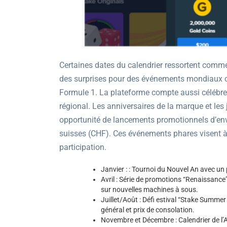
Certaines dates du calendrier ressortent com
des surprises pour des événements mondiaux c
Formule 1. La plateforme compte aussi célébrer
régional. Les anniversaires de la marque et les
opportunité de lancements promotionnels d’env
suisses (CHF). Ces événements phares visent à g
participation.
Janvier : : Tournoi du Nouvel An avec un
Avril : Série de promotions “Renaissance
sur nouvelles machines à sous.
Juillet/Août : Défi estival “Stake Summ
général et prix de consolation.
Novembre et Décembre : Calendrier de l’