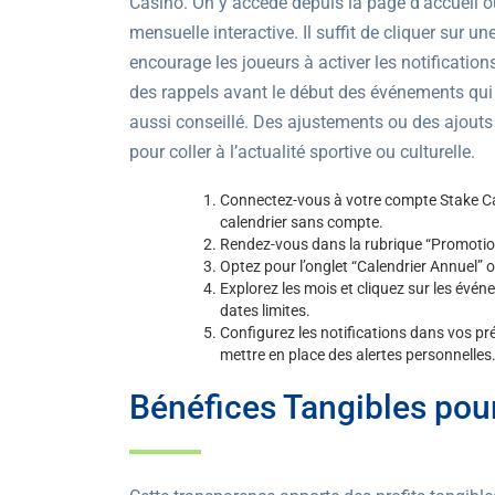
Casino. On y accède depuis la page d’accueil ou
mensuelle interactive. Il suffit de cliquer sur u
encourage les joueurs à activer les notifications
des rappels avant le début des événements qui l
aussi conseillé. Des ajustements ou des ajout
pour coller à l’actualité sportive ou culturelle.
Connectez-vous à votre compte Stake Cas
calendrier sans compte.
Rendez-vous dans la rubrique “Promotion
Optez pour l’onglet “Calendrier Annuel” ou
Explorez les mois et cliquez sur les événe
dates limites.
Configurez les notifications dans vos p
mettre en place des alertes personnelles
Bénéfices Tangibles pou