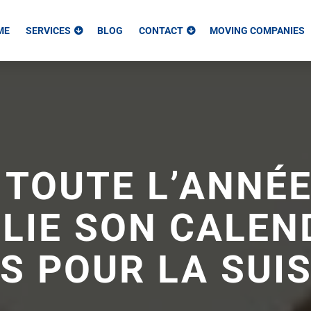
ME
SERVICES
BLOG
CONTACT
MOVING COMPANIES
 TOUTE L’ANNÉE
LIE SON CALEN
S POUR LA SUI