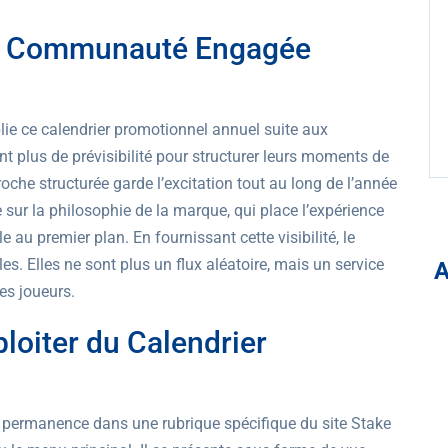
ne Communauté Engagée
ie ce calendrier promotionnel annuel suite aux
t plus de prévisibilité pour structurer leurs moments de
oche structurée garde l’excitation tout au long de l’année
igne sur la philosophie de la marque, qui place l’expérience
le au premier plan. En fournissant cette visibilité, le
. Elles ne sont plus un flux aléatoire, mais un service
es joueurs.
oiter du Calendrier
n permanence dans une rubrique spécifique du site Stake