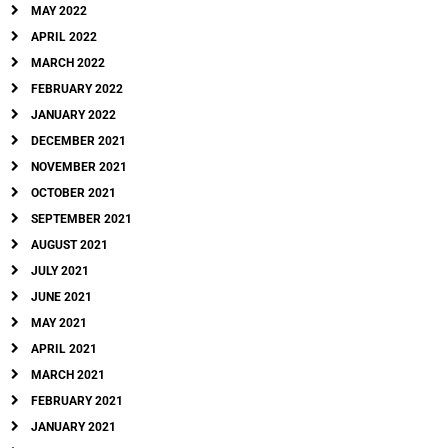
MAY 2022
APRIL 2022
MARCH 2022
FEBRUARY 2022
JANUARY 2022
DECEMBER 2021
NOVEMBER 2021
OCTOBER 2021
SEPTEMBER 2021
AUGUST 2021
JULY 2021
JUNE 2021
MAY 2021
APRIL 2021
MARCH 2021
FEBRUARY 2021
JANUARY 2021