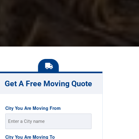
Get A Free Moving Quote
City You Are Moving From
City You Are Moving To
Street