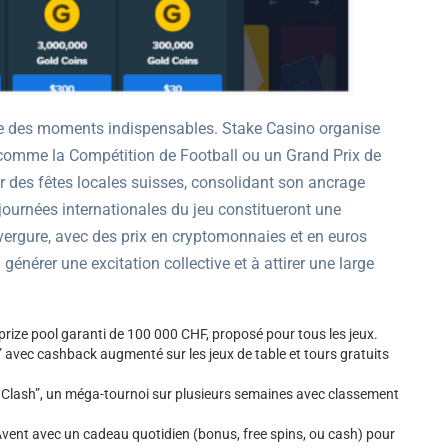
me des moments indispensables. Stake Casino organise
omme la Compétition de Football ou un Grand Prix de
 des fêtes locales suisses, consolidant son ancrage
 journées internationales du jeu constitueront une
ergure, avec des prix en cryptomonnaies et en euros
énérer une excitation collective et à attirer une large
 prize pool garanti de 100 000 CHF, proposé pour tous les jeux.
” avec cashback augmenté sur les jeux de table et tours gratuits
er Clash”, un méga-tournoi sur plusieurs semaines avec classement
Avent avec un cadeau quotidien (bonus, free spins, ou cash) pour