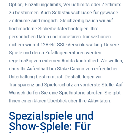
Option, Einzahlungslimits, Verlustlimits oder Zeitlimits
zu bestimmen. Auch Selbstausschlüsse für gewisse
Zeiträume sind möglich. Gleichzeitig bauen wir auf
hochmoderne Sicherheitstechnologien. Ihre
persönlichen Daten und monetären Transaktionen
sichern wir mit 128-Bit SSL-Verschlüsselung. Unsere
Spiele und deren Zufallsgeneratoren werden
regelmäßig von externen Audits kontrolliert. Wir wollen,
dass Ihr Aufenthalt bei Stake Casino von erfreulicher
Unterhaltung bestimmt ist. Deshalb legen wir
Transparenz und Spielerschutz an vorderste Stelle. Auf
Wunsch dürfen Sie eine Spielhistorie abrufen. Sie gibt
Ihnen einen klaren Überblick über Ihre Aktivitäten.
Spezialspiele und
Show-Spiele: Für