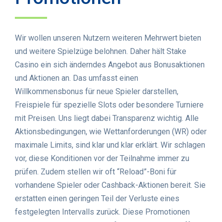
Wir wollen unseren Nutzern weiteren Mehrwert bieten
und weitere Spielzüge belohnen. Daher hält Stake
Casino ein sich änderndes Angebot aus Bonusaktionen
und Aktionen an. Das umfasst einen
Willkommensbonus für neue Spieler darstellen,
Freispiele für spezielle Slots oder besondere Turniere
mit Preisen. Uns liegt dabei Transparenz wichtig. Alle
Aktionsbedingungen, wie Wettanforderungen (WR) oder
maximale Limits, sind klar und klar erklärt. Wir schlagen
vor, diese Konditionen vor der Teilnahme immer zu
prüfen. Zudem stellen wir oft “Reload”-Boni für
vorhandene Spieler oder Cashback-Aktionen bereit. Sie
erstatten einen geringen Teil der Verluste eines
festgelegten Intervalls zurück. Diese Promotionen