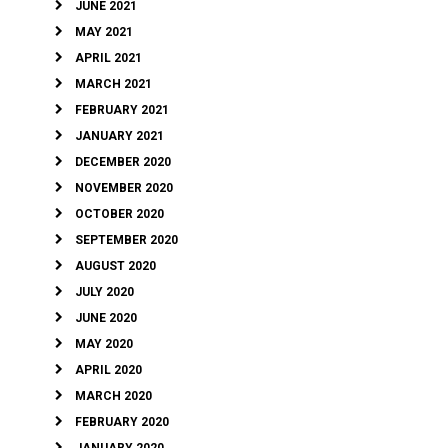
JUNE 2021
MAY 2021
APRIL 2021
MARCH 2021
FEBRUARY 2021
JANUARY 2021
DECEMBER 2020
NOVEMBER 2020
OCTOBER 2020
SEPTEMBER 2020
AUGUST 2020
JULY 2020
JUNE 2020
MAY 2020
APRIL 2020
MARCH 2020
FEBRUARY 2020