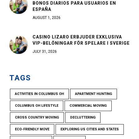
BONOS DIARIOS PARA USUARIOS EN
ESPAÑA
AUGUST 1, 2026
CASINO LIZARO ERBJUDER EXKLUSIVA
VIP-BELÖNINGAR FÖR SPELARE I SVERIGE
JULY 31, 2026
TAGS
ACTIVITIES IN COLUMBUS OH
APARTMENT HUNTING
COLUMBUS OH LIFESTYLE
COMMERCIAL MOVING
CROSS COUNTRY MOVING
DECLUTTERING
ECO-FRIENDLY MOVE
EXPLORING US CITIES AND STATES