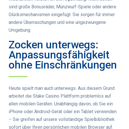
sind große Bonusräder, Münzwurf-Spiele oder andere
Glücksmechanismen eingefügt. Sie sorgen für immer
andere Überraschungen und eine ungezwungene
Umgebung.
Zocken unterwegs:
Anpassungsfähigkeit
ohne Einschränkungen
Heute spielt man auch unterwegs. Aus diesem Grund
arbeitet die Stake Casino Plattform problemlos auf
allen mobilen Geräten. Unabhängig davon, ob Sie ein
iPhone oder Android-Gerät oder ein Tablet verwenden
– Sie greifen auf unsere vollständige Spielbibliothek
sofort über Ihren persönlichen mobilen Browser auf.