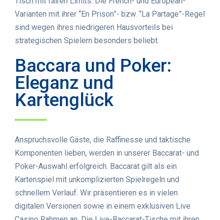
Tisch mit fairen Limits. Die French- und European-
Varianten mit ihrer “En Prison”- bzw. “La Partage”-Regel
sind wegen ihres niedrigeren Hausvorteils bei
strategischen Spielern besonders beliebt.
Baccara und Poker:
Eleganz und
Kartenglück
Anspruchsvolle Gäste, die Raffinesse und taktische
Komponenten lieben, werden in unserer Baccarat- und
Poker-Auswahl erfolgreich. Baccarat gilt als ein
Kartenspiel mit unkomplizierten Spielregeln und
schnellem Verlauf. Wir präsentieren es in vielen
digitalen Versionen sowie in einem exklusiven Live
Casino Rahmen an. Die Live-Baccarat-Tische mit ihren