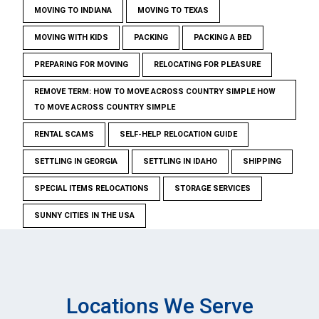
MOVING TO INDIANA
MOVING TO TEXAS
MOVING WITH KIDS
PACKING
PACKING A BED
PREPARING FOR MOVING
RELOCATING FOR PLEASURE
REMOVE TERM: HOW TO MOVE ACROSS COUNTRY SIMPLE HOW
TO MOVE ACROSS COUNTRY SIMPLE
RENTAL SCAMS
SELF-HELP RELOCATION GUIDE
SETTLING IN GEORGIA
SETTLING IN IDAHO
SHIPPING
SPECIAL ITEMS RELOCATIONS
STORAGE SERVICES
SUNNY CITIES IN THE USA
Locations We Serve