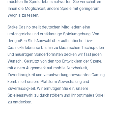
möchten Ihr Spielerlebnis aufwerten. Sie verschaffen
Ihnen die Möglichkeit, andere Spiele mit geringerem
Wagnis zu testen.
Stake Casino stellt deutschen Mitgliedern eine
umfangreiche und erstklassige Spielumgebung. Von
der großen Slot-Auswahl über authentische Live-
Casino-Erlebnisse bis hin zu klassischen Tischspielen
und neuartigen Sonderformaten decken wir fast jeden
Wunsch . Gestützt von den top Entwicklern der Szene,
mit einem Augenmerk auf mobile Nutzbarkeit,
Zuverlässigkeit und verantwortungsbewusstes Gaming,
kombiniert unsere Plattform Abwechslung und
Zuverlässigkeit. Wir ermutigen Sie ein, unsere
Spieleauswahl zu durchstöbern und Ihr optimales Spiel
zu entdecken.