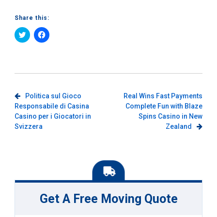
Share this:
Click
Click
to
to
share
share
on
on
Twitter
Facebook
(Opens
(Opens
in
in
new
new
window)
window)
Post
Politica sul Gioco
Real Wins Fast Payments
Responsabile di Casina
Complete Fun with Blaze
navigation
Casino per i Giocatori in
Spins Casino in New
Svizzera
Zealand
Get A Free Moving Quote