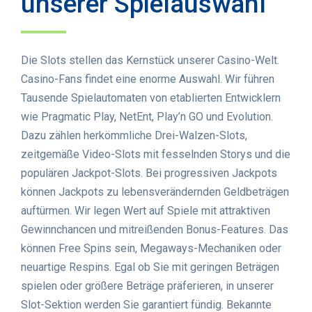
unserer Spielauswahl
Die Slots stellen das Kernstück unserer Casino-Welt.
Casino-Fans findet eine enorme Auswahl. Wir führen
Tausende Spielautomaten von etablierten Entwicklern
wie Pragmatic Play, NetEnt, Play’n GO und Evolution.
Dazu zählen herkömmliche Drei-Walzen-Slots,
zeitgemäße Video-Slots mit fesselnden Storys und die
populären Jackpot-Slots. Bei progressiven Jackpots
können Jackpots zu lebensverändernden Geldbeträgen
auftürmen. Wir legen Wert auf Spiele mit attraktiven
Gewinnchancen und mitreißenden Bonus-Features. Das
können Free Spins sein, Megaways-Mechaniken oder
neuartige Respins. Egal ob Sie mit geringen Beträgen
spielen oder größere Beträge präferieren, in unserer
Slot-Sektion werden Sie garantiert fündig. Bekannte