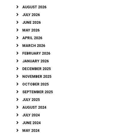
AUGUST 2026
JULY 2026
JUNE 2026
MAY 2026
APRIL 2026
MARCH 2026
FEBRUARY 2026
JANUARY 2026
DECEMBER 2025
NOVEMBER 2025
OCTOBER 2025
SEPTEMBER 2025
JULY 2025
AUGUST 2024
JULY 2024
JUNE 2024
MAY 2024