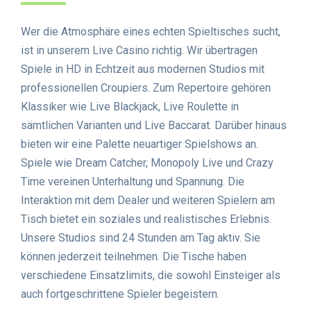
Wer die Atmosphäre eines echten Spieltisches sucht,
ist in unserem Live Casino richtig. Wir übertragen
Spiele in HD in Echtzeit aus modernen Studios mit
professionellen Croupiers. Zum Repertoire gehören
Klassiker wie Live Blackjack, Live Roulette in
sämtlichen Varianten und Live Baccarat. Darüber hinaus
bieten wir eine Palette neuartiger Spielshows an.
Spiele wie Dream Catcher, Monopoly Live und Crazy
Time vereinen Unterhaltung und Spannung. Die
Interaktion mit dem Dealer und weiteren Spielern am
Tisch bietet ein soziales und realistisches Erlebnis.
Unsere Studios sind 24 Stunden am Tag aktiv. Sie
können jederzeit teilnehmen. Die Tische haben
verschiedene Einsatzlimits, die sowohl Einsteiger als
auch fortgeschrittene Spieler begeistern.