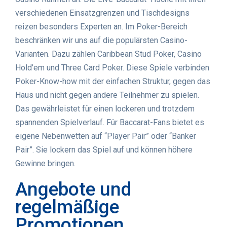
verschiedenen Einsatzgrenzen und Tischdesigns
reizen besonders Experten an. Im Poker-Bereich
beschränken wir uns auf die populärsten Casino-
Varianten. Dazu zählen Caribbean Stud Poker, Casino
Hold’em und Three Card Poker. Diese Spiele verbinden
Poker-Know-how mit der einfachen Struktur, gegen das
Haus und nicht gegen andere Teilnehmer zu spielen.
Das gewährleistet für einen lockeren und trotzdem
spannenden Spielverlauf. Für Baccarat-Fans bietet es
eigene Nebenwetten auf “Player Pair” oder “Banker
Pair”. Sie lockern das Spiel auf und können höhere
Gewinne bringen.
Angebote und
regelmäßige
Promotionen