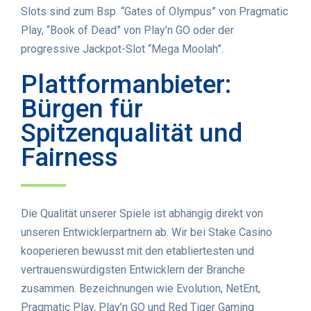
Slots sind zum Bsp. “Gates of Olympus” von Pragmatic
Play, “Book of Dead” von Play’n GO oder der
progressive Jackpot-Slot “Mega Moolah”.
Plattformanbieter:
Bürgen für
Spitzenqualität und
Fairness
Die Qualität unserer Spiele ist abhängig direkt von
unseren Entwicklerpartnern ab. Wir bei Stake Casino
kooperieren bewusst mit den etabliertesten und
vertrauenswürdigsten Entwicklern der Branche
zusammen. Bezeichnungen wie Evolution, NetEnt,
Pragmatic Play, Play’n GO und Red Tiger Gaming