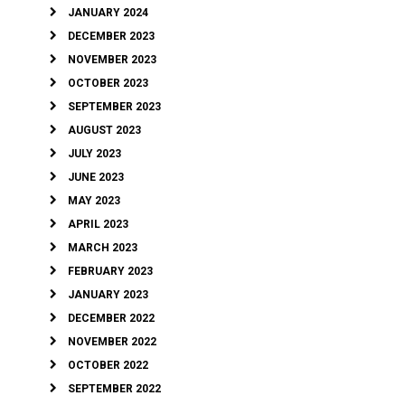
JANUARY 2024
DECEMBER 2023
NOVEMBER 2023
OCTOBER 2023
SEPTEMBER 2023
AUGUST 2023
JULY 2023
JUNE 2023
MAY 2023
APRIL 2023
MARCH 2023
FEBRUARY 2023
JANUARY 2023
DECEMBER 2022
NOVEMBER 2022
OCTOBER 2022
SEPTEMBER 2022