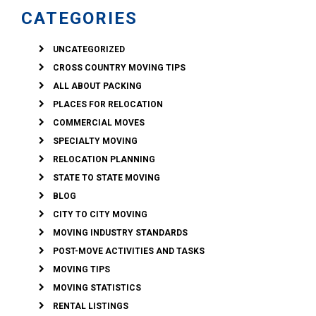
CATEGORIES
UNCATEGORIZED
CROSS COUNTRY MOVING TIPS
ALL ABOUT PACKING
PLACES FOR RELOCATION
COMMERCIAL MOVES
SPECIALTY MOVING
RELOCATION PLANNING
STATE TO STATE MOVING
BLOG
CITY TO CITY MOVING
MOVING INDUSTRY STANDARDS
POST-MOVE ACTIVITIES AND TASKS
MOVING TIPS
MOVING STATISTICS
RENTAL LISTINGS