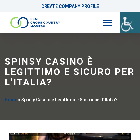
CREATE COMPANY PROFILE
Skip
to
content
SPINSY CASINO È
LEGITTIMO E SICURO PER
L’ITALIA?
Home
»
Spinsy Casino è Legittimo e Sicuro per l’Italia?