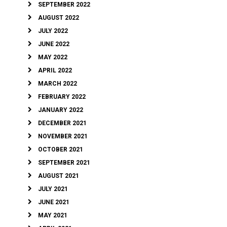
SEPTEMBER 2022
AUGUST 2022
JULY 2022
JUNE 2022
MAY 2022
APRIL 2022
MARCH 2022
FEBRUARY 2022
JANUARY 2022
DECEMBER 2021
NOVEMBER 2021
OCTOBER 2021
SEPTEMBER 2021
AUGUST 2021
JULY 2021
JUNE 2021
MAY 2021