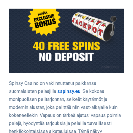
Spinsy Casino on vakiinnuttanut paikkansa
suomalaisten pelaajilla
sspinsy.eu
. Se kokoaa
monipuolisen pelitarjonnan, selkeät käytännöt ja
modernin alustan, joka pelittää niin vast-alkajalle kuin
kokeneellekin. Vapaus on tärkeä ajatus: vapaus poimia
pelejä, hyödyntää tarjouksia ja pelailla turvallisesti
henkilökohtaisissa aikatauluissa. Tämä näkyy