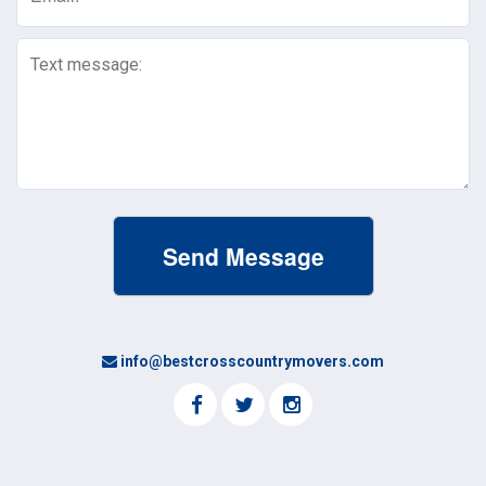
Text
Message
(Required)
info@bestcrosscountrymovers.com