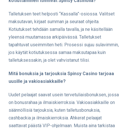
kotiuttaminen toimivat Spinsy Casinolla?
Talletuksen teet helposti “Kassalla”-osiossa. Valitset
maksutavan, kirjaat summan ja seuraat ohjeita.
Kotiutukset tehdään samalla tavalla, ja ne käsitellään
yleensä muutamassa arkipäivässä. Talletukset
tapahtuvat useimmiten heti. Prosessi sujuu sulavimmin,
jos käytät kotiutuksessa samaa maksutapaa kuin
talletuksessakin, ja olet vahvistanut tilisi.
Mitä bonuksia ja tarjouksia Spinsy Casino tarjoaa
uusille ja vakioasiakkaille?
Uudet pelaajat saavat usein tervetuliaisbonuksen, jossa
on bonusrahaa ja ilmaiskierroksia. Vakioasiakkaille on
säännöllisiä tarjouksia, kuten talletusbonuksia,
cashbackia ja ilmaiskierroksia. Ahkerat pelaajat
saattavat päästä VIP-ohjelmaan. Muista aina tarkistaa