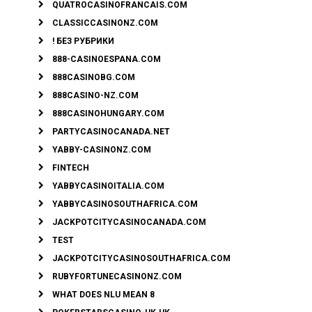
QUATROCASINOFRANCAIS.COM
CLASSICCASINONZ.COM
! БЕЗ РУБРИКИ
888-CASINOESPANA.COM
888CASINOBG.COM
888CASINO-NZ.COM
888CASINOHUNGARY.COM
PARTYCASINOCANADA.NET
YABBY-CASINONZ.COM
FINTECH
YABBYCASINOITALIA.COM
YABBYCASINOSOUTHAFRICA.COM
JACKPOTCITYCASINOCANADA.COM
TEST
JACKPOTCITYCASINOSOUTHAFRICA.COM
RUBYFORTUNECASINONZ.COM
WHAT DOES NLU MEAN 8