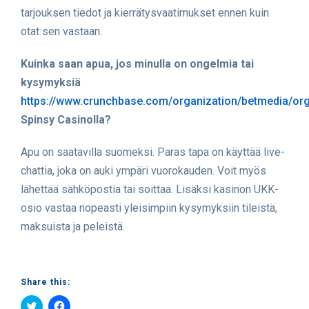
tarjouksen tiedot ja kierrätysvaatimukset ennen kuin
otat sen vastaan.
Kuinka saan apua, jos minulla on ongelmia tai
kysymyksiä
https://www.crunchbase.com/organization/betmedia/org
Spinsy Casinolla?
Apu on saatavilla suomeksi. Paras tapa on käyttää live-
chattia, joka on auki ympäri vuorokauden. Voit myös
lähettää sähköpostia tai soittaa. Lisäksi kasinon UKK-
osio vastaa nopeasti yleisimpiin kysymyksiin tileistä,
maksuista ja peleistä.
Share this:
Click
Click