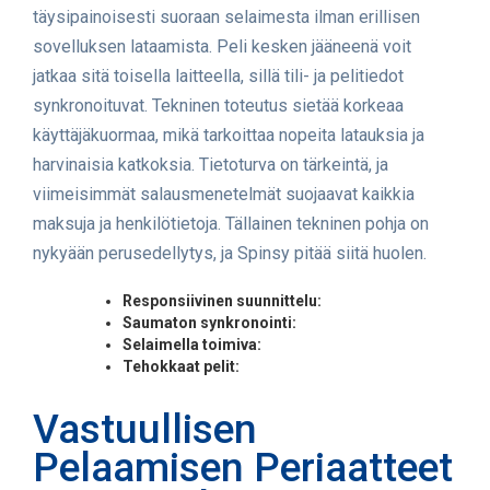
täysipainoisesti suoraan selaimesta ilman erillisen
sovelluksen lataamista. Peli kesken jääneenä voit
jatkaa sitä toisella laitteella, sillä tili- ja pelitiedot
synkronoituvat. Tekninen toteutus sietää korkeaa
käyttäjäkuormaa, mikä tarkoittaa nopeita latauksia ja
harvinaisia katkoksia. Tietoturva on tärkeintä, ja
viimeisimmät salausmenetelmät suojaavat kaikkia
maksuja ja henkilötietoja. Tällainen tekninen pohja on
nykyään perusedellytys, ja Spinsy pitää siitä huolen.
Responsiivinen suunnittelu:
Saumaton synkronointi:
Selaimella toimiva:
Tehokkaat pelit:
Vastuullisen
Pelaamisen Periaatteet