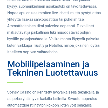
kysyy, suomenkielinen asiakastuki on tavoitettavissa.
Nopea apu on useimmiten live-chatti, mutta pystyt ottaa
yhteyttä lisäksi sähköpostitse tai puhelimitse.
Ammattitaitoinen tiimi palvelee nopeasti. Turvalliset
maksutavat ja paikallinen tuki muodostavat pohjan
hyvälle pelaajasuhteelle. Valikoimasta löytyvät palvelut
kuten vaikkapa Trustly ja Neteller, niinpä jokainen löytää
itselleen sopivan vaihtoehdon.
Mobiilipelaaminen ja
Tekninen Luotettavuus
Spinsy Casino on kehitetty nykyaikaisella tekniikalla, ja
se pelaa yhtä hyvin kaikilla laitteilla. Sivusto sopeutuu
automaattisesti näytön kokoon, joten voit pähkäillä