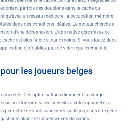
anisent bien dans le cache. Sur une liaison dégradée ou
ver, créant parfois des doublons dans le cache ou
nt qu’avec un réseau médiocre, la occupation mémoire
statée dans des conditions idéales. Le moteur cherche à
ension d’une déconnexion. L’app native gère mieux ce
 cache est plus fiable et varie moins. Si vous jouez dans
application et n’oubliez pas de vider régulièrement le
pour les joueurs belges
s concrètes. Ces optimisations diminuent la charge
a session. Conformez ces conseils à votre appareil et à
us permettre de vous concentrer sur le jeu, sans être gêné
âcher le plaisir et influencer vos décisions.