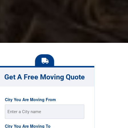
Get A Free Moving Quote
City You Are Moving From
City You Are Moving To
Street