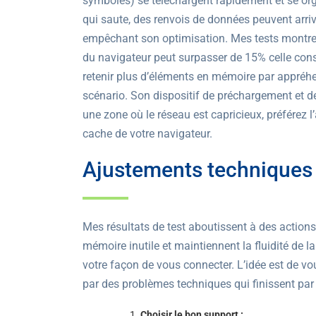
symboles) se téléchargent rapidement et se org
qui saute, des renvois de données peuvent arri
empêchant son optimisation. Mes tests montre
du navigateur peut surpasser de 15% celle con
retenir plus d’éléments en mémoire par appréh
scénario. Son dispositif de préchargement et de
une zone où le réseau est capricieux, préférez l’
cache de votre navigateur.
Ajustements techniques 
Mes résultats de test aboutissent à des action
mémoire inutile et maintiennent la fluidité de l
votre façon de vous connecter. L’idée est de vo
par des problèmes techniques qui finissent par g
Choisir le bon support :