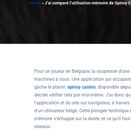
Home
»
J’ai comparé l’utilisation mémoire de Spinsy 
Pour un joueur en Belgique, la souplesse d’une 
machines à sous. Une application qui accapare l
gâche le plaisir.
spinsy casino
, disponible depu
décidé vérifier cela par moi-même. J’ai donc 
l’application et du site sur navigateur, à trave
d’un utilisateur belge. Cette plongée technique
mémoire s’échappe sur la durée, et ce qu’il faut
réseaux.